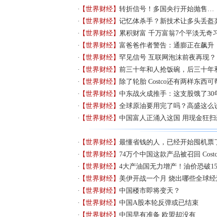
【世界财经】
转折信号！多国央行开始抛售…
【世界财经】
记忆体杀手？新技术让多头丢盔
【世界财经】
累积财富 千万富翁7个平淡无奇
【世界财经】
富爸爸作者警告：通膨正在飙升
【世界财经】
罕见信号 互联网泡沫前夜再现？
【世界财经】
前三十年和人抢饭碗，后三十年和
【世界财经】
除了轮胎 Costco还有两样东西
【世界财经】
中东战火成推手：这支股饿了30
【世界财经】
全球原油要用完了吗？高盛这么
【世界财经】
中国富人正涌入这国 用现金狂扫
【世界财经】
最懂省钱的人，已经开始囤机票
【世界财经】
74万个中国这款产品被召回 Cos
【世界财经】
4大产油国无力增产！油价恐破15
【世界财经】
美伊开战一个月 烧出哪些全球经
【世界财经】
中国楼市即将变天？
【世界财经】
中国A股本轮反弹或已结束
【世界财经】
中国早有准备 欧盟却没有