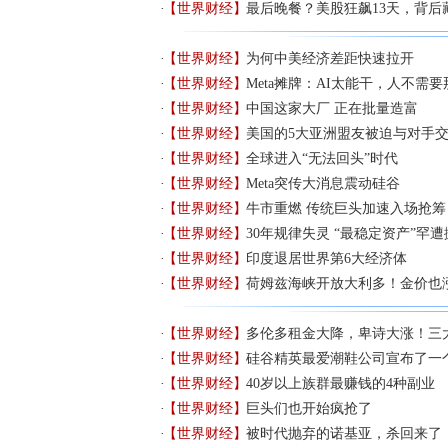
【世界财经】
最后晚餐？美股狂飙13天，背后
【世界财经】
为何中美经济差距快速拉开
【世界财经】
Meta摊牌：AI太能干，人不需
【世界财经】
中国这家大厂 正在批量造富
【世界财经】
美国的5大亚洲盟友被迫与对手
【世界财经】
全球进入“无法回头”时代
【世界财经】
Meta突传大消息震动硅谷
【世界财经】
牛市重燃 传统巨头加速入场抢筹
【世界财经】
30年规律失灵 “最稳定资产”罕遭
【世界财经】
印度退居世界第6大经济体
【世界财经】
荷姆兹海峡开放大利多！金价也
【世界财经】
多伦多租金大降，卑诗大涨！三
【世界财经】
硅谷精英最爱潮鞋公司宣布了一
【世界财经】
40岁以上族群最赚钱的4种副业
【世界财经】
巨头们也开始疯抢了
【世界财经】
被时代抛弃的诺基亚，杀回来了