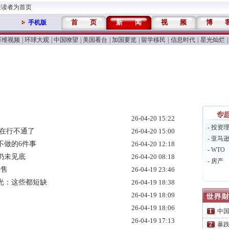
维读者为首页
首
页
新
闻
视
频
博
手机版
万维视频
|
环球大观
|
中国嘹望
|
美国看台
|
加国要览
|
留学移民
|
信息时代
|
星光灿烂
|
26-04-20 15:22
- 投资
现在行不通了
26-04-20 15:00
- 亚马
不做的6件事
26-04-20 12:18
- WTO
仍未见底
26-04-20 08:18
- 房产
停售
26-04-19 23:46
光：这些都短缺
26-04-19 18:38
26-04-19 18:09
26-04-19 18:06
中
26-04-19 17:13
暴跌