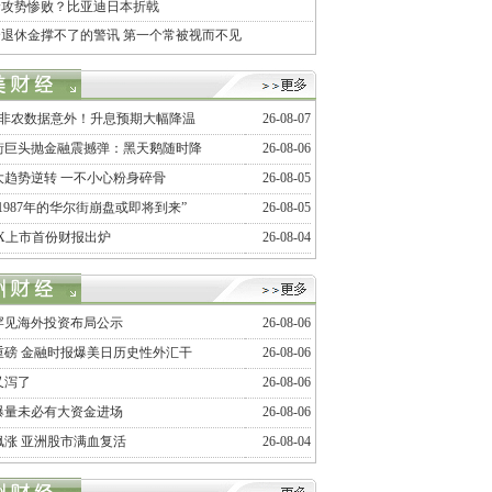
价攻势惨败？比亚迪日本折戟
退休金撑不了的警讯 第一个常被视而不见
月非农数据意外！升息预期大幅降温
26-08-07
街巨头抛金融震撼弹：黑天鹅随时降
26-08-06
大趋势逆转 一不小心粉身碎骨
26-08-05
1987年的华尔街崩盘或即将到来”
26-08-05
ceX上市首份财报出炉
26-08-04
罕见海外投资布局公示
26-08-06
重磅 金融时报爆美日历史性外汇干
26-08-06
又泻了
26-08-06
爆量未必有大资金进场
26-08-06
飙涨 亚洲股市满血复活
26-08-04