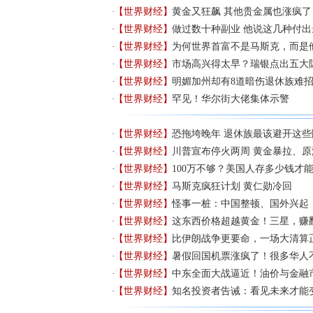
【世界财经】
黄金又狂飙 其他贵金属也涨疯了
【世界财经】
做过数十种副业 他说这几种付
【世界财经】
为何世界首富不是马斯克，而是
【世界财经】
市场高兴得太早？瑞银点出五大
【世界财经】
明媚加州却有8道暗伤退休族难
【世界财经】
罕见！华尔街大佬集体示警
【世界财经】
恐拖垮晚年 退休族最该避开这些
【世界财经】
川普宣布停火两周 黄金暴拉、原
【世界财经】
100万不够？美国人存多少钱才
【世界财经】
马斯克疯狂计划 黄仁勋冷回
【世界财经】
怪事一桩：中国整顿、国外兴起
【世界财经】
这东西价格超越黄金！三星，赚
【世界财经】
比伊朗战争更要命，一场大清算
【世界财经】
暑假回国机票涨疯了！很多华人
【世界财经】
中东全面大战逼近！油价与金融
【世界财经】
知名投资者告诫：看见未来才能