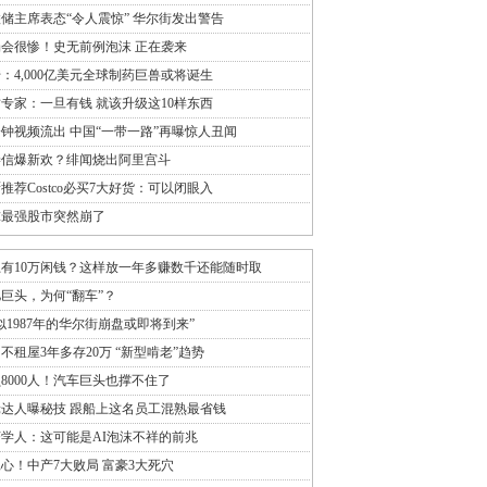
储主席表态“令人震惊” 华尔街发出警告
会很惨！史无前例泡沫 正在袭来
：4,000亿美元全球制药巨兽或将诞生
专家：一旦有钱 就该升级这10样东西
分钟视频流出 中国“一带一路”再曝惊人丑闻
崇信爆新欢？绯闻烧出阿里宫斗
推荐Costco必买7大好货：可以闭眼入
球最强股市突然崩了
有10万闲钱？这样放一年多赚数千还能随时取
巨头，为何“翻车”？
似1987年的华尔街崩盘或即将到来”
不租屋3年多存20万 “新型啃老”趋势
8000人！汽车巨头也撑不住了
达人曝秘技 跟船上这名员工混熟最省钱
学人：这可能是AI泡沫不祥的前兆
心！中产7大败局 富豪3大死穴