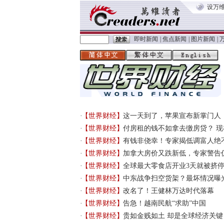
设万
即时新闻
|
焦点新闻
|
图片新闻
|
【世界财经】
这一天到了，苹果宣布新掌门人
【世界财经】
付房租的钱不如拿去缴房贷？ 
【世界财经】
有钱非侥幸！专家揭低调富人绝
【世界财经】
加拿大房价又跌新低，专家警告
【世界财经】
全球最大零食店开业3天就被挤
【世界财经】
中东战争扫空货架？最坏情况曝
【世界财经】
改名了！王健林万达时代落幕
【世界财经】
告急！越南民航“求助”中国
【世界财经】
贵如金贱如土 却是全球经济关键