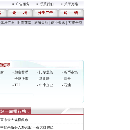
广告服务
联系我们
关于万维
客
论
坛
分类广告
购
物
体坛广角
|
时尚前沿
|
旅游天地
|
商业资讯
|
万维争鸣
理财
- 加密货币
- 比尔盖茨
- 货币市场
逊
- 全球股市
- 马化腾
- 马云
- TPP
- 中小企业
- 石油
国宣布最大规模救市
中他果断买入3620股 一夜大赚10亿