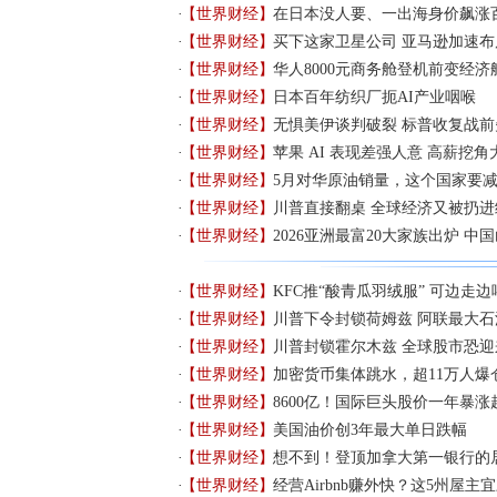
【世界财经】
在日本没人要、一出海身价飙涨百
【世界财经】
买下这家卫星公司 亚马逊加速
【世界财经】
华人8000元商务舱登机前变经济
【世界财经】
日本百年纺织厂扼AI产业咽喉
【世界财经】
无惧美伊谈判破裂 标普收复战前
【世界财经】
苹果 AI 表现差强人意 高薪挖
【世界财经】
5月对华原油销量，这个国家要
【世界财经】
川普直接翻桌 全球经济又被扔进
【世界财经】
2026亚洲最富20大家族出炉 
【世界财经】
KFC推“酸青瓜羽绒服” 可边走边
【世界财经】
川普下令封锁荷姆兹 阿联最大
【世界财经】
川普封锁霍尔木兹 全球股市恐迎
【世界财经】
加密货币集体跳水，超11万人爆
【世界财经】
8600亿！国际巨头股价一年暴涨超
【世界财经】
美国油价创3年最大单日跌幅
【世界财经】
想不到！登顶加拿大第一银行的
【世界财经】
经营Airbnb赚外快？这5州屋主