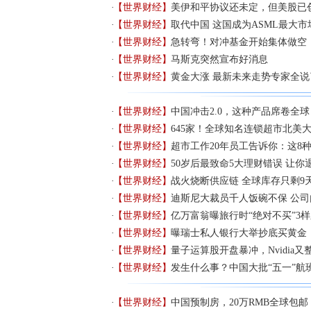
【世界财经】
美伊和平协议还未定，但美股已
【世界财经】
取代中国 这国成为ASML最大市
【世界财经】
急转弯！对冲基金开始集体做空
【世界财经】
马斯克突然宣布好消息
【世界财经】
黄金大涨 最新未来走势专家全说
【世界财经】
中国冲击2.0，这种产品席卷全球
【世界财经】
645家！全球知名连锁超市北美
【世界财经】
超市工作20年员工告诉你：这8
【世界财经】
50岁后最致命5大理财错误 让你
【世界财经】
战火烧断供应链 全球库存只剩9
【世界财经】
迪斯尼大裁员千人饭碗不保 公
【世界财经】
亿万富翁曝旅行时“绝对不买”3
【世界财经】
曝瑞士私人银行大举抄底买黄金
【世界财经】
量子运算股开盘暴冲，Nvidia
【世界财经】
发生什么事？中国大批“五一”航
【世界财经】
中国预制房，20万RMB全球包邮