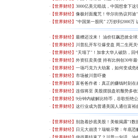
【世界财经】
3000亿美元暗战，中国想拿下这
【世界财经】
像极封面魔咒！华尔街热议邦迪“
【世界财经】
“中国第一股民” 2万炒到2000万
【世界财经】
最糟还没来！ 油价狂飙恐掀全球
【世界财经】
川普乱开车引爆变盘 周二生死
【世界财经】
"天塌了"！加拿大华人破防，回
【世界财经】
外资狂卖美债 持有比例创30年最
【世界财经】
一场巧克力大劫案，如何变成危
【世界财经】
市场被川普吓傻
【世界财经】
富爸爸作者：真正的赚钱时刻在
【世界财经】
连假将至 美股摆脱盘初颓势多收
【世界财经】
9分钟内破解比特币，谷歌拒绝
【世界财经】
这行业成为普通美国人通往富裕
【世界财经】
别急着抄底美股！美银揭露“1数
【世界财经】
日元大崩溃？瑞银示警：年底恐触
【世界财经】
伊战要结束了？川普一句话，油