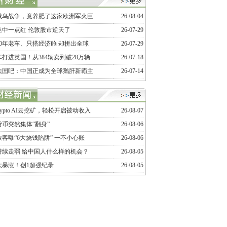
俄乌战争，竟养肥了这家欧洲军火巨
26-08-04
丛中一点红 伦敦股市逆天了
26-07-29
20年老车、只搭经济舱 却拼出全球
26-07-29
打进英国！从384辆卖到破28万辆
26-07-18
法国吧：中国正成为全球鹅肝新霸主
26-07-14
Crypto AI云挖矿，轻松开启被动收入
26-08-07
币突然集体“翻身”
26-08-06
客曝“6大烧钱陷阱” 一不小心账
26-08-06
持续走弱 给中国人什么样的机会？
26-08-05
大暴涨！创1超强纪录
26-08-05