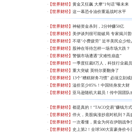
【世界财经】
黄金又狂飙 大摩“1句话”曝未来
【世界财经】
这一幕恐令油价重返战时水平
【世界财经】
神秘资金杀到，2分钟赚50亿
【世界财经】
美伊谈判很可能破局 专家揭川普
【世界财经】
不堪“小费疲劳” 近半美民众少给
【世界财经】
股神在等待怎样一场市场大跌？
【世界财经】
警惕市场遭遇“灾难性崩盘”
【世界财经】
一季度狂裁8万人，科技行业裁
【世界财经】
重大突破 英特尔要翻身了
【世界财经】
13个“糟糕财务习惯” 必须立刻戒
【世界财经】
溢价至少85%！中国转身发大财
【世界财经】
亚马逊随机大裁员！传中国团队或
【世界财经】
都是真的！“TACO交易”赚钱方
【世界财经】
停火，美股疯涨抄底时机到？高
【世界财经】
一次看懂，黄金为何在伊朗战争
【世界财经】
史上第2！全球500大富豪身价今日