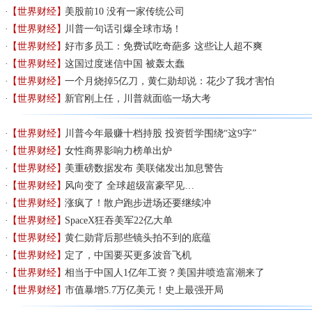
【世界财经】
美股前10 没有一家传统公司
【世界财经】
川普一句话引爆全球市场！
【世界财经】
好市多员工：免费试吃奇葩多 这些让人超不爽
【世界财经】
这国过度迷信中国 被轰太蠢
【世界财经】
一个月烧掉5亿刀，黄仁勋却说：花少了我才害怕
【世界财经】
新官刚上任，川普就面临一场大考
【世界财经】
川普今年最赚十档持股 投资哲学围绕“这9字”
【世界财经】
女性商界影响力榜单出炉
【世界财经】
美重磅数据发布 美联储发出加息警告
【世界财经】
风向变了 全球超级富豪罕见…
【世界财经】
涨疯了！散户跑步进场还要继续冲
【世界财经】
SpaceX狂吞美军22亿大单
【世界财经】
黄仁勋背后那些镜头拍不到的底蕴
【世界财经】
定了，中国要买更多波音飞机
【世界财经】
相当于中国人1亿年工资？美国井喷造富潮来了
【世界财经】
市值暴增5.7万亿美元！史上最强开局