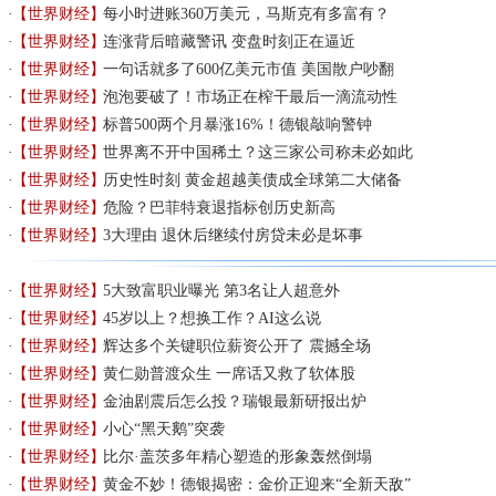
【世界财经】
每小时进账360万美元，马斯克有多富有？
【世界财经】
连涨背后暗藏警讯 变盘时刻正在逼近
【世界财经】
一句话就多了600亿美元市值 美国散户吵翻
【世界财经】
泡泡要破了！市场正在榨干最后一滴流动性
【世界财经】
标普500两个月暴涨16%！德银敲响警钟
【世界财经】
世界离不开中国稀土？这三家公司称未必如此
【世界财经】
历史性时刻 黄金超越美债成全球第二大储备
【世界财经】
危险？巴菲特衰退指标创历史新高
【世界财经】
3大理由 退休后继续付房贷未必是坏事
【世界财经】
5大致富职业曝光 第3名让人超意外
【世界财经】
45岁以上？想换工作？AI这么说
【世界财经】
辉达多个关键职位薪资公开了 震撼全场
【世界财经】
黄仁勋普渡众生 一席话又救了软体股
【世界财经】
金油剧震后怎么投？瑞银最新研报出炉
【世界财经】
小心“黑天鹅”突袭
【世界财经】
比尔·盖茨多年精心塑造的形象轰然倒塌
【世界财经】
黄金不妙！德银揭密：金价正迎来“全新天敌”