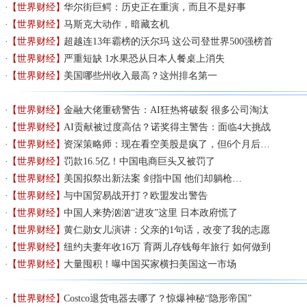
【世界财经】
华尔街巨鳄：历史正在重演，而且不是好事
【世界财经】
马斯克大动作，暗藏玄机
【世界财经】
超越连13年霸榜的沃尔玛 这公司登世界500强榜首
【世界财经】
严重短缺 1水果恐从日本人餐桌上消失
【世界财经】
美国哪些州收入最高？这州排名第一
【世界财经】
金融大佬重磅警告：AI狂热将破裂 很多公司淘汰
【世界财经】
AI贡献被过度高估？诺奖得主警告：面临4大挑战
【世界财经】
资深策略师：现在看空美股是疯了，但6个月后…
【世界财经】
罚款16.5亿！中国电商巨头又被罚了
【世界财经】
美国拟祭出新法案 剑指中国 他们却躺枪…
【世界财经】
与中国贸易战开打？欧盟发出警告
【世界财经】
中国人来势汹汹“进攻”这里 日本政府慌了
【世界财经】
黄仁勋女儿演讲：父亲的1句话，改变了我的志愿
【世界财经】
纽约夫妻年收16万 育两儿存钱每年旅行 如何做到
【世界财经】
大量囤积！曝中国买家横扫美国这一市场
【世界财经】
Costco退货电器去哪了？惊爆神秘“隐形帝国”