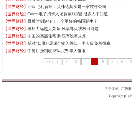
【世界财经】
75% 毛利背后：英伟达其实是一家软件公司
【世界财经】
Costco电子扫卡入场竟藏1功能 很多人不知道
【世界财经】
最后时刻逆转！一个更好的韩国诞生了
【世界财经】
破坏力远超大萧条 风暴导火线极可能是…
【世界财经】
中国的高层住宅 到底有没有未来
【世界财经】
反对“妖魔化富豪” 收入最低一半人应免所得税
【世界财经】
中餐厅强制收18%小费 华人傻眼
上页
1
2
3
4
5
6
7
8
关于本站
|
广告服
Copyright (C) 1