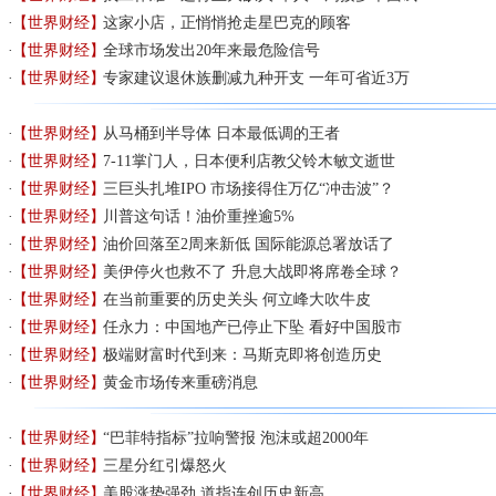
【世界财经】
这家小店，正悄悄抢走星巴克的顾客
【世界财经】
全球市场发出20年来最危险信号
【世界财经】
专家建议退休族删减九种开支 一年可省近3万
【世界财经】
从马桶到半导体 日本最低调的王者
【世界财经】
7-11掌门人，日本便利店教父铃木敏文逝世
【世界财经】
三巨头扎堆IPO 市场接得住万亿“冲击波”？
【世界财经】
川普这句话！油价重挫逾5%
【世界财经】
油价回落至2周来新低 国际能源总署放话了
【世界财经】
美伊停火也救不了 升息大战即将席卷全球？
【世界财经】
在当前重要的历史关头 何立峰大吹牛皮
【世界财经】
任永力：中国地产已停止下坠 看好中国股市
【世界财经】
极端财富时代到来：马斯克即将创造历史
【世界财经】
黄金市场传来重磅消息
【世界财经】
“巴菲特指标”拉响警报 泡沫或超2000年
【世界财经】
三星分红引爆怒火
【世界财经】
美股涨势强劲 道指连创历史新高