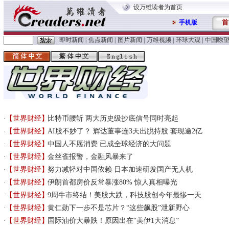
设万维读者为首页
首
手机版
即时新闻
|
焦点新闻
|
图片新闻
|
万维视频
|
环球大观
|
中国嘹
【世界财经】
比特币腰斩 两大历史级抄底信号同时亮起
【世界财经】
AI股不妙了？ 辉达董事连3天出脱持股 套现逾2亿
【世界财经】
中国人不愿消费 已成全球经济的大问题
【世界财经】
金丝雀报警，金融风暴来了
【世界财经】
努力减轻对中国依赖 日本加速研发国产无人机
【世界财经】
伊朗首都房价反常暴涨80% 惊人真相曝光
【世界财经】
9周牛市终结！美股大跌，科技股创今年最惨一天
【世界财经】
黄仁勋下一步不是芯片？“这些飙股”泄新野心
【世界财经】
国际油价大暴跌！原因出在“美伊1大消息”