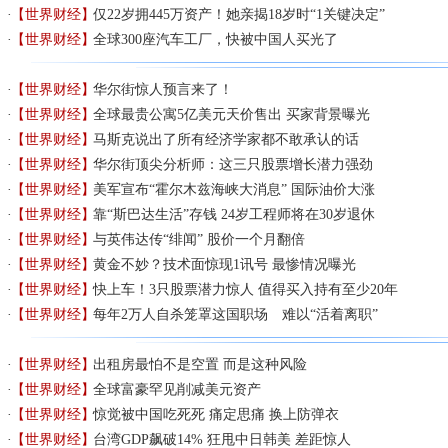
【世界财经】
仅22岁拥445万资产！她亲揭18岁时“1关键决定”
【世界财经】
全球300座汽车工厂，快被中国人买光了
【世界财经】
华尔街惊人预言来了！
【世界财经】
全球最贵公寓5亿美元天价售出 买家背景曝光
【世界财经】
马斯克说出了所有经济学家都不敢承认的话
【世界财经】
华尔街顶尖分析师：这三只股票增长潜力强劲
【世界财经】
美军宣布“霍尔木兹海峡大消息” 国际油价大涨
【世界财经】
靠“斯巴达生活”存钱 24岁工程师将在30岁退休
【世界财经】
与英伟达传“绯闻” 股价一个月翻倍
【世界财经】
黄金不妙？技术面惊现1讯号 最惨情况曝光
【世界财经】
快上车！3只股票潜力惊人 值得买入持有至少20年
【世界财经】
每年2万人自杀笼罩这国职场 难以“活着离职”
【世界财经】
出租房最怕不是空置 而是这种风险
【世界财经】
全球富豪罕见削减美元资产
【世界财经】
惊觉被中国吃死死 痛定思痛 换上防弹衣
【世界财经】
台湾GDP飙破14% 狂甩中日韩美 差距惊人