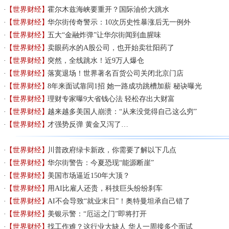
【世界财经】
霍尔木兹海峡要重开？国际油价大跳水
【世界财经】
华尔街传奇警示：10次历史性暴涨后无一例外
【世界财经】
五大“金融炸弹”让华尔街闻到血腥味
【世界财经】
卖眼药水的A股公司，也开始卖壮阳药了
【世界财经】
突然，全线跳水！近9万人爆仓
【世界财经】
落寞退场！世界著名百货公司关闭北京门店
【世界财经】
8年来面试靠同1招 她一路成功跳槽加薪 秘诀曝光
【世界财经】
理财专家曝9大省钱心法 轻松存出大财富
【世界财经】
越来越多美国人崩溃：“从来没觉得自己这么穷”
【世界财经】
才强势反弹 黄金又泻了…
【世界财经】
川普政府绿卡新政，你需要了解以下几点
【世界财经】
华尔街警告：今夏恐现“能源断崖”
【世界财经】
美国市场逼近150年大顶？
【世界财经】
用AI比雇人还贵，科技巨头纷纷刹车
【世界财经】
AI不会导致“就业末日”！奥特曼坦承自己错了
【世界财经】
美银示警：“厄运之门”即将打开
【世界财经】
找工作难？这行业大缺人 华人一周接多个面试