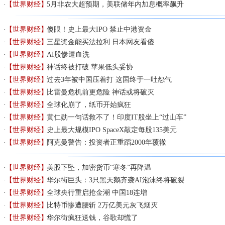
【世界财经】
5月非农大超预期，美联储年内加息概率飙升
【世界财经】
傻眼！史上最大IPO 禁止中港资金
【世界财经】
三星奖金能买法拉利 日本网友看傻
【世界财经】
AI股惨遭血洗
【世界财经】
神话终被打破 苹果低头妥协
【世界财经】
过去3年被中国压着打 这国终于一吐怨气
【世界财经】
比雷曼危机前更危险 神话或将破灭
【世界财经】
全球化崩了，纸币开始疯狂
【世界财经】
黄仁勋一句话救不了！印度IT股坐上“过山车”
【世界财经】
史上最大规模IPO SpaceX敲定每股135美元
【世界财经】
阿克曼警告：投资者正重蹈2000年覆辙
【世界财经】
美股下坠，加密货币“寒冬”再降温
【世界财经】
华尔街巨头：3只黑天鹅齐袭AI泡沫终将破裂
【世界财经】
全球央行重启抢金潮 中国18连增
【世界财经】
比特币惨遭腰斩 2万亿美元灰飞烟灭
【世界财经】
华尔街疯狂送钱，谷歌却慌了