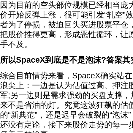
因为目前的空头部位规模已经相当庞大，
价开始反弹上涨，很可能引发“轧空”
者为了停损，被迫回头买进股票平仓
把股价推得更高，形成恶性循环，让
手不及。
所以SpaceX到底是不是泡沫?答案
综合目前情势来看，SpaceX确实站在
浪尖上：一边是认为估值过高、押注
军;另一边则是需求强劲的买盘支撑，
来不是省油的灯。究竟这波狂飙的估
的“新典范”，还是迟早会破裂的“泡沫
还没有定论，接下来股价走势的每一