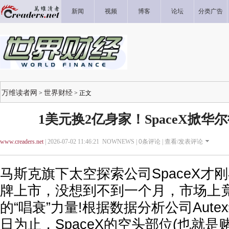
新闻
视频
博客
论坛
分类广告
万维读者网
世界财经
>
> 正文
1美元换2亿身家！SpaceX掀华
www.creaders.net
| 2026-07-02 11:46:21 NOWNEWS |
0
条评论 |
查看/发表评论
马斯克旗下太空探索公司SpaceX才刚
牌上市，没想到不到一个月，市场上
的“唱衰”力量!根据数据分析公司Aute
日为止，SpaceX的空头部位(也就是