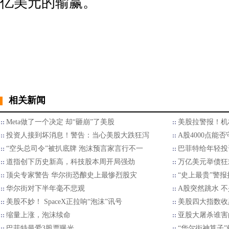
亿美元的输赢。
相关新闻
Meta做了一个决定 却“砸崩”了美股
美股拉警报！机
投资人接到坏消息！警告：当心美股大跌狂泻
A股4000点能
“空头总司令”被扒底牌 泡沫预言家言行不一
巴菲特给年轻投
道指创下历史新高，科技股本周开局强劲
万亿美元举债狂
顶尖专家警告 华尔街恐酿史上最惨烈股灾
“史上最贵”警
华尔街对下半年毫不悲观
A股突然跳水 
美股不妙！ SpaceX正拉响“泡沫”讯号
美股四大指数收
缩量上涨，泡沫续命
亚股大屠杀谁害
巴菲特最爱3股票曝光
“华尔街神算子