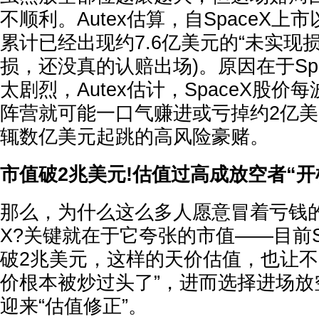
不顺利。Autex估算，自SpaceX
累计已经出现约7.6亿美元的“未实现损
损，还没真的认赔出场)。原因在于Sp
太剧烈，Autex估计，SpaceX股价
阵营就可能一口气赚进或亏掉约2亿
辄数亿美元起跳的高风险豪赌。
市值破2兆美元!估值过高成放空者“开
那么，为什么这么多人愿意冒着亏钱的风
X?关键就在于它夸张的市值——目前S
破2兆美元，这样的天价估值，也让不
价根本被炒过头了”，进而选择进场放
迎来“估值修正”。