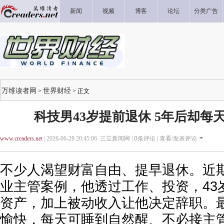
新闻
视频
博客
论坛
分类广告
万维读者网
世界财经
>
> 正文
科技男43岁提前退休 5年后却每
www.creaders.net
| 2026-06-28 20:45:06 三立新闻网 |
0
条评论 |
查看/发表评论
不少人渴望财富自由、提早退休。近
业主管案例，他透过工作、投资，43岁
资产，加上被动收入让他决定辞职。
愉快，每天可睡到自然醒、不必接主