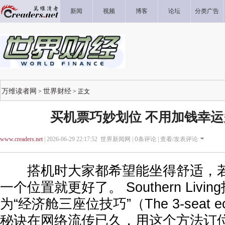
新闻
视频
博客
论坛
分类广告
万维读者网
世界财经
>
> 正文
买机票巧妙划位 不用加钱幸
www.creaders.net
| 2026-06-29 22:17:52 世界新闻网 |
0
条评论 |
查看/发表评论
搭机时大家都希望能坐得舒适，若
一个位置就更好了。 Southern Liv
为“经济舱三座位技巧”（The 3-seat eco
秘诀在网络流传已久，用这个方法订