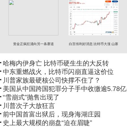
资金正疯狂涌向另一条赛道
白宫传利好消息 比特币大涨 山寨
币狂飙
哈梅内伊身亡 比特币硬生生的大反转
中东重燃战火，比特币闪崩直逼这价位
川普家族最硬核公司快撑不住了？
美国从中国跨国犯罪分子手中收缴逾5.78
“雪崩式”抛售出现了
川普次子大放狂言
前中国首富出狱后，现身海湖庄园
史上最大规模的崩盘“迫在眉睫”