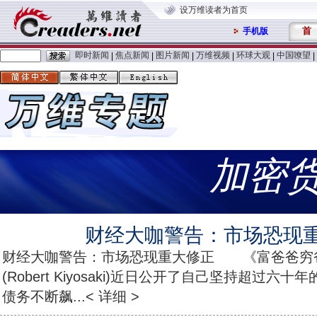
设万维读者为首页
首
手机版
即时新闻
焦点新闻
图片新闻
万维视频
环球大观
中国嘹望
|
|
|
|
|
|
加密
财经大咖警告：市场恐现
财经大咖警告：市场恐现重大修正 《富爸爸穷爸
(Robert Kiyosaki)近日公开了自己坚持超过
债务不断飙...< 详细 >