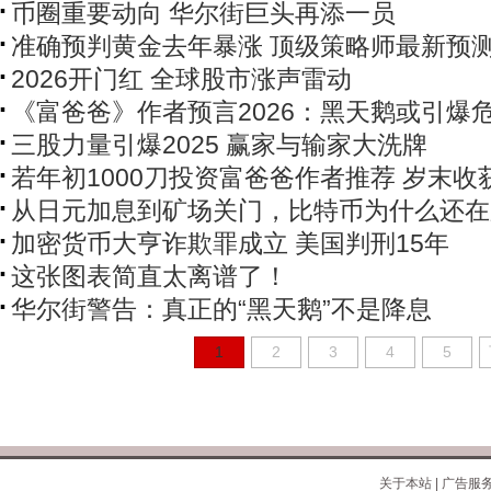
币圈重要动向 华尔街巨头再添一员
准确预判黄金去年暴涨 顶级策略师最新预
2026开门红 全球股市涨声雷动
《富爸爸》作者预言2026：黑天鹅或引爆
三股力量引爆2025 赢家与输家大洗牌
若年初1000刀投资富爸爸作者推荐 岁末收
从日元加息到矿场关门，比特币为什么还在
加密货币大亨诈欺罪成立 美国判刑15年
这张图表简直太离谱了！
华尔街警告：真正的“黑天鹅”不是降息
1
2
3
4
5
关于本站
|
广告服