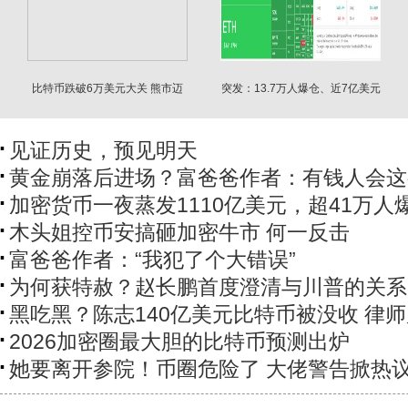
比特币跌破6万美元大关 熊市迈
突发：13.7万人爆仓、近7亿美元
入第8个月
灰飞烟灭
见证历史，预见明天
黄金崩落后进场？富爸爸作者：有钱人会这
加密货币一夜蒸发1110亿美元，超41万人
木头姐控币安搞砸加密牛市 何一反击
富爸爸作者：“我犯了个大错误”
为何获特赦？赵长鹏首度澄清与川普的关系
黑吃黑？陈志140亿美元比特币被没收 律
2026加密圈最大胆的比特币预测出炉
她要离开参院！币圈危险了 大佬警告掀热