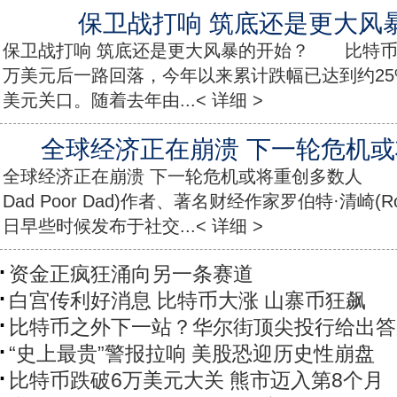
保卫战打响 筑底还是更大风
保卫战打响 筑底还是更大风暴的开始？ 比特币在20
万美元后一路回落，今年以来累计跌幅已达到约25
美元关口。随着去年由...< 详细 >
全球经济正在崩溃 下一轮危机
全球经济正在崩溃 下一轮危机或将重创多数人 《
Dad Poor Dad)作者、著名财经作家罗伯特·清崎(Rober
日早些时候发布于社交...< 详细 >
资金正疯狂涌向另一条赛道
白宫传利好消息 比特币大涨 山寨币狂飙
比特币之外下一站？华尔街顶尖投行给出答
“史上最贵”警报拉响 美股恐迎历史性崩盘
比特币跌破6万美元大关 熊市迈入第8个月