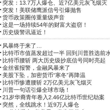
突发：13.7万人爆仓、近7亿美元灰飞烟灭
突发！美联储鹰派信号引爆抛售
货币政策圈传重量级声音
这是一场持续54年的财富大盗窃！
历史级警讯逼近！
风暴终于来了…
比特币市值蒸发超过一半 回到川普胜选前
比特币腰斩 两大历史级抄底信号同时亮起
金丝雀报警，金融风暴来了
美股下坠，加密货币“寒冬”再降温
比特币惨遭腰斩 2万亿美元灰飞烟灭
川普一句话引爆全球市场！
21岁华裔青年卷入2.46亿比特币世纪劫案
突然，全线跳水！近9万人爆仓