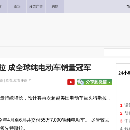
客
论坛
分类广告
购物
简
拉 成全球纯电动车销量冠军
24
论 |
查看/发表评论
量持续增长，预计将再次超越美国电动车巨头特斯拉，
1
话
2
胡
4月至6月共交付55万7,090辆纯电动车。 尽管较去
3
中
领先特斯拉。
4
钱