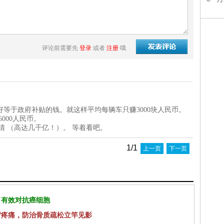
评论前需要先
登录
或者
注册
哦
正好等于政府补贴的钱。就这样平均每辆车只赚3000块人民币。
6000人民币。
清 （高达几千亿！）。 等着看吧。
1/1
上一页
下一页
 有效对抗癌细胞
背疼痛，防治骨质疏松立竿见影