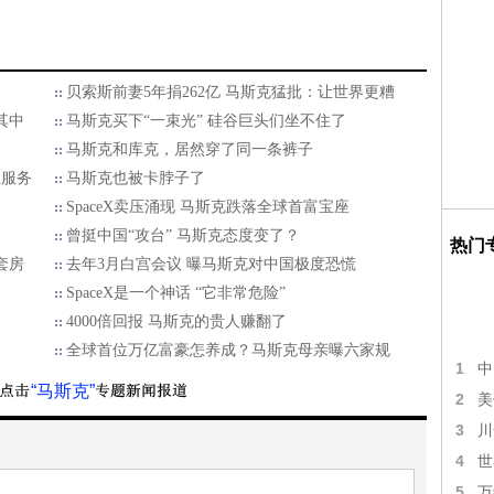
贝索斯前妻5年捐262亿 马斯克猛批：让世界更糟
其中
马斯克买下“一束光” 硅谷巨头们坐不住了
马斯克和库克，居然穿了同一条裤子
性服务
马斯克也被卡脖子了
SpaceX卖压涌现 马斯克跌落全球首富宝座
曾挺中国“攻台” 马斯克态度变了？
热门
套房
去年3月白宫会议 曝马斯克对中国极度恐慌
SpaceX是一个神话 “它非常危险”
4000倍回报 马斯克的贵人赚翻了
全球首位万亿富豪怎养成？马斯克母亲曝六家规
1
中
“马斯克”
2
美
3
川
4
世
5
万