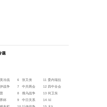
专题
6
11
美冷战
张又侠
委内瑞拉
7
12
伊战争
中共两会
四中全会
8
13
普
俄乌战争
何卫东
9
14
界杯
中日关系
AI
10
15
维专栏
以伊战争
大S