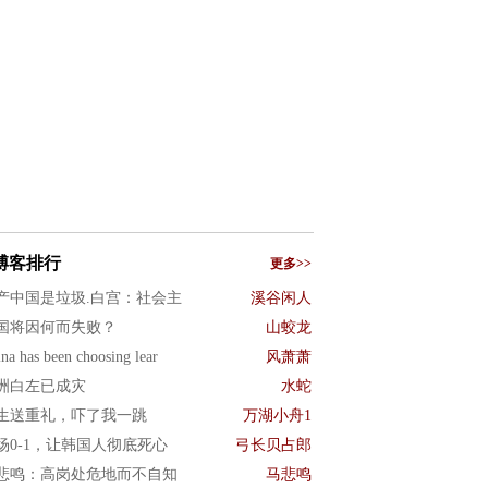
博客排行
更多>>
产中国是垃圾.白宫：社会主
溪谷闲人
国将因何而失败？
山蛟龙
na has been choosing lear
风萧萧
洲白左已成灾
水蛇
生送重礼，吓了我一跳
万湖小舟1
场0-1，让韩国人彻底死心
弓长贝占郎
悲鸣：高岗处危地而不自知
马悲鸣