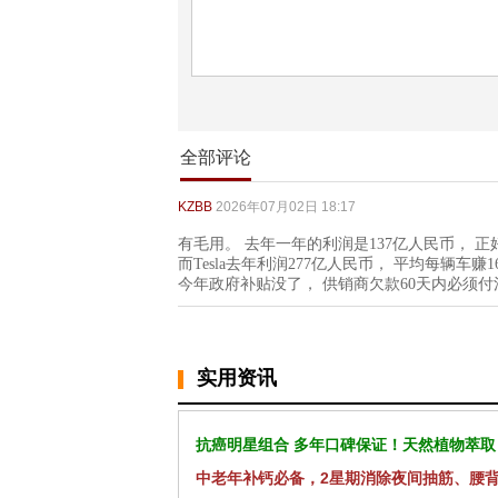
全部评论
KZBB
2026年07月02日 18:17
有毛用。 去年一年的利润是137亿人民币， 
而Tesla去年利润277亿人民币， 平均每辆车赚1
今年政府补贴没了， 供销商欠款60天内必须付
实用资讯
抗癌明星组合 多年口碑保证！天然植物萃取
中老年补钙必备，2星期消除夜间抽筋、腰