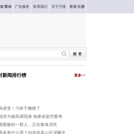
体
/
繁体
广告服务
联系我们
关于万维
登录
/
注册
小时新闻排行榜
更多>>
风突变！习终于摊牌了
锦涛大秘高调现身 他奉命架空蔡奇
国最惨的一群人，正在集体消失
再多有什么用？69岁赵本山近况曝光