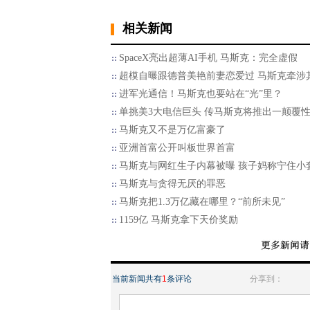
相关新闻
SpaceX亮出超薄AI手机 马斯克：完全虚假
超模自曝跟德普美艳前妻恋爱过 马斯克牵涉
进军光通信！马斯克也要站在“光”里？
单挑美3大电信巨头 传马斯克将推出一颠覆
马斯克又不是万亿富豪了
亚洲首富公开叫板世界首富
马斯克与网红生子内幕被曝 孩子妈称宁住小
马斯克与贪得无厌的罪恶
马斯克把1.3万亿藏在哪里？“前所未见”
1159亿 马斯克拿下天价奖励
当前新闻共有
1
条评论
分享到：