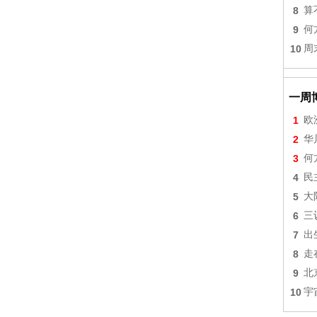
8
算
9
何
10
周
一周
1
欧
2
华
3
何
4
民
5
大
6
三
7
出
8
走
9
北
10
宇