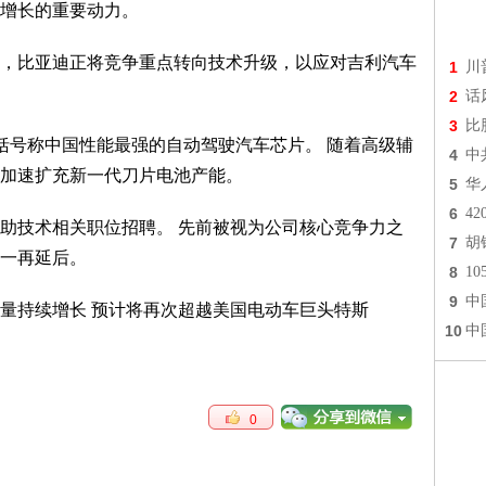
增长的重要动力。
，比亚迪正将竞争重点转向技术升级，以应对吉利汽车
1
川
2
话
3
比
括号称中国性能最强的自动驾驶汽车芯片。 随着高级辅
4
中
加速扩充新一代刀片电池产能。
5
华
6
4
助技术相关职位招聘。 先前被视为公司核心竞争力之
7
胡
一再延后。
8
1
9
中
10
中
0