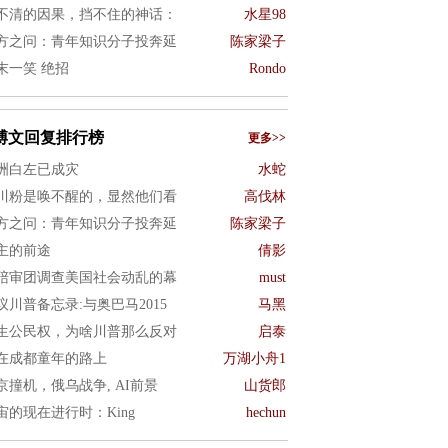
不清的因果，挡不住的神话：
水星98
方之问：青年知识分子投奔延
陈家梁子
末一笑 绝招
Rondo
博文回复排行榜
更多>>
洲白左已成灾
水蛇
川粉是唤不醒的，显然他们看
高伐林
方之问：青年知识分子投奔延
陈家梁子
主的前途
倩影
陪审团调查美国社会动乱的幕
must
议川普备忘录:与奥巴马2015
马黑
生公民权，为啥川普那么反对
启泰
在成都童年的路上
万湖小舟1
京撞机，俄乌战争, AI前景
山货郎
宙的现在进行时：King
hechun