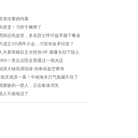
普突传重磅内幕
风突变！习终于摊牌了
肥肉还伤血管，多名院士呼吁趁早撤下餐桌
共成立105周年大会，习宣布改革结束？
人夫妻再婚后丈夫怪病3年 摄像头拍下惊人
20对0！美众议院全票通过一项决议
锦涛大秘高调现身 他奉命架空蔡奇
05党庆诡异一幕！中南海末日气氛藏不住了
国最惨的一群人，正在集体消失
国人不接电话了