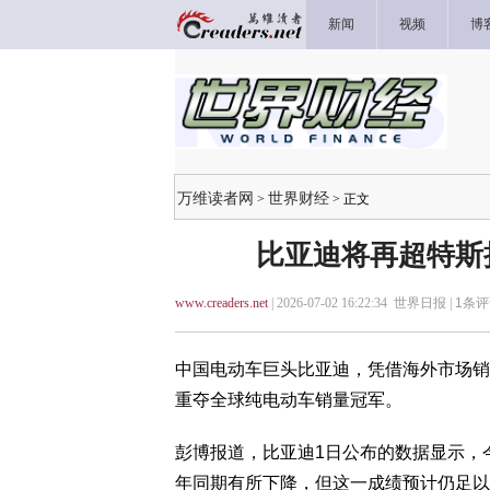
新闻
视频
博
万维读者网
世界财经
>
> 正文
比亚迪将再超特斯
www.creaders.net
| 2026-07-02 16:22:34 世界日报 |
1
条评
中国电动车巨头比亚迪，凭借海外市场销
重夺全球纯电动车销量冠军。
彭博报道，比亚迪1日公布的数据显示，今年
年同期有所下降，但这一成绩预计仍足以