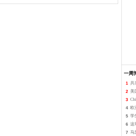
一周
1
共
2
美
3
Chi
4
欧
5
学
6
这
7
马