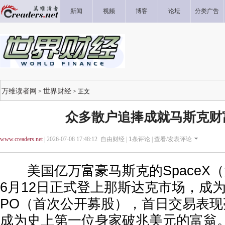
新闻
视频
博客
论坛
分类广告
万维读者网
世界财经
>
> 正文
众多散户追捧成就马斯克财
www.creaders.net
| 2026-07-08 17:48:12 自由财经 |
1
条评论 |
查看/发表评论
美国亿万富豪马斯克的SpaceX
6月12日正式登上那斯达克市场，成
PO（首次公开募股），首日交易表
成为史上第一位身家破兆美元的富翁