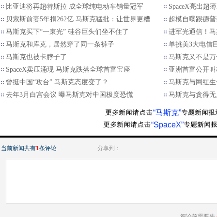
比亚迪将再超特斯拉 成全球纯电动车销量冠军
SpaceX亮出
贝索斯前妻5年捐262亿 马斯克猛批：让世界更糟
超模自曝跟德普
马斯克买下“一束光” 硅谷巨头们坐不住了
进军光通信！马
马斯克和库克，居然穿了同一条裤子
单挑美3大电信
马斯克也被卡脖子了
马斯克又不是万
SpaceX卖压涌现 马斯克跌落全球首富宝座
亚洲首富公开叫
曾挺中国“攻台” 马斯克态度变了？
马斯克与网红生
去年3月白宫会议 曝马斯克对中国极度恐慌
马斯克与贪得无
“马斯克”
“SpaceX”
当前新闻共有
1
条评论
分享到：
评论前需要先