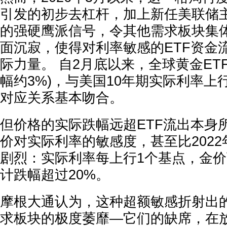
引发的初步去杠杆，加上新任美联储
的强硬鹰派信号，令其他需求板块集
面沉寂，使得对利率敏感的ETF资金
际力量。 自2月底以来，全球黄金ETF
幅约3%)，与美国10年期实际利率上
对应关系基本吻合。
但价格的实际跌幅远超ETF流出本身
价对实际利率的敏感度，甚至比202
剧烈：实际利率每上行1个基点，金价
计跌幅超过20%。
摩根大通认为，这种超额敏感折射出
求板块的极度萎靡—它们的缺席，在