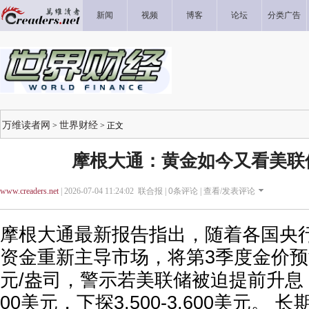
新闻
视频
博客
论坛
分类广告
万维读者网
世界财经
>
> 正文
摩根大通：黄金如今又看美联
www.creaders.net
| 2026-07-04 11:24:02 联合报 |
0
条评论 |
查看/发表评论
摩根大通最新报告指出，随着各国央行
资金重新主导市场，将第3季度金价预测
元/盎司，警示若美联储被迫提前升息，
00美元，下探3.500-3.600美元。 