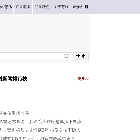
体
/
繁体
广告服务
联系我们
关于万维
登录
/
注册
小时新闻排行榜
更多>>
普突传重磅内幕
肥肉还伤血管，多名院士呼吁趁早撤下餐桌
人夫妻再婚后丈夫怪病3年 摄像头拍下惊人
共成立105周年大会，习宣布改革结束？