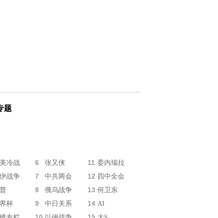
专题
6
11
美冷战
张又侠
委内瑞拉
7
12
伊战争
中共两会
四中全会
8
13
普
俄乌战争
何卫东
9
14
界杯
中日关系
AI
10
15
维专栏
以伊战争
大S