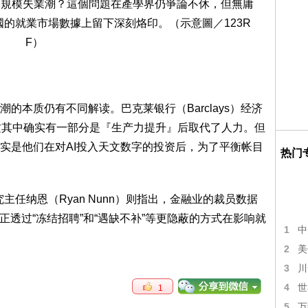
的本质仍有不同解读。巴克莱银行（Barclays）经济
认为，“这其中确实有一部分是『生产力提升』后取代了人力。但
实是他们在对AI投入天文数字的投资后，为了平衡帐目
热门
）研究主任纳恩（Ryan Nunn）则指出，金融业的裁员数据
正透过“冻结招聘”和“遇缺不补”等更隐蔽的方式在影响就
1
中
2
美
3
川
4
世
1
5
万