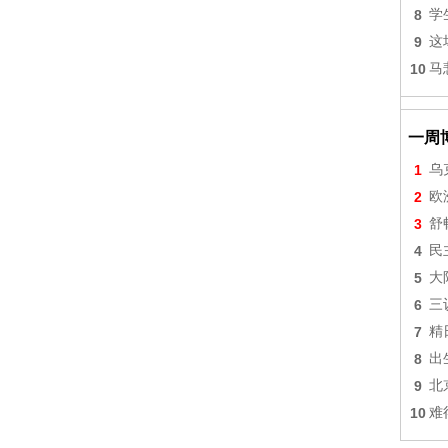
8
学
9
这
10
马
一周
1
乌
2
欧
3
舒
4
民
5
大
6
三
7
精
8
出
9
北
10
难