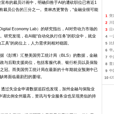
业宣布的裁员计画中，明确归咎于AI的遭砍职位已将近1
所有裁员公告的三分之一。查林杰更警告，“金融业很可能
1
突
2
川
igital Economy Lab）的研究指出，AI对劳动力市场的
3
日
研究发现，在AI能“自动化执行任务”的职业中，就业
4
一
助工具”的岗位上，人力需求则相对稳固。
5
比
6
华
据《彭博》汇整美国劳工统计局（BLS）的数据，金融
7
中
政与后勤支援岗位，包括客服代表、银行柜员以及保险
8
普
之冠。而美国劳工统计局在最新的十年期就业预测中已
9
中
职缺将面临最剧烈的萎缩。
10
4
cy Lab）透过失业金申请数据追踪也发现，加州金融与保险业
济申请比例全州最高，资讯与专业服务业也呈现类似的持