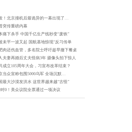
发！北京撞机后最诡异的一幕出现了…
普突传重磅内幕
本痛下杀手 中国千亿生产线秒变“废铁”
波未平一波又起 国航基地惊现“反习传单
肥肉还伤血管，多名院士呼吁趁早撤下餐桌
人夫妻再婚后丈夫怪病3年 摄像头拍下惊人
共成立105周年大会，习宣布改革结束？
京当众宣称包围5000乌军 全场沉默…
国最大沙漠发洪水 这世界越来越“古怪”
20对0！美众议院全票通过一项决议