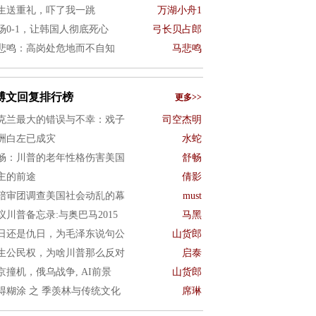
生送重礼，吓了我一跳
万湖小舟1
场0-1，让韩国人彻底死心
弓长贝占郎
悲鸣：高岗处危地而不自知
马悲鸣
博文回复排行榜
更多>>
克兰最大的错误与不幸：戏子
司空杰明
洲白左已成灾
水蛇
畅：川普的老年性格伤害美国
舒畅
主的前途
倩影
陪审团调查美国社会动乱的幕
must
议川普备忘录:与奥巴马2015
马黑
日还是仇日，为毛泽东说句公
山货郎
生公民权，为啥川普那么反对
启泰
京撞机，俄乌战争, AI前景
山货郎
得糊涂 之 季羡林与传统文化
席琳