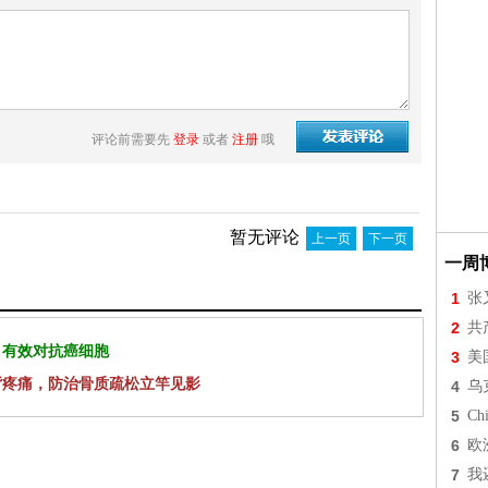
评论前需要先
登录
或者
注册
哦
暂无评论
上一页
下一页
一周
1
张
2
共
 有效对抗癌细胞
3
美
背疼痛，防治骨质疏松立竿见影
4
乌
5
Chi
6
欧
7
我