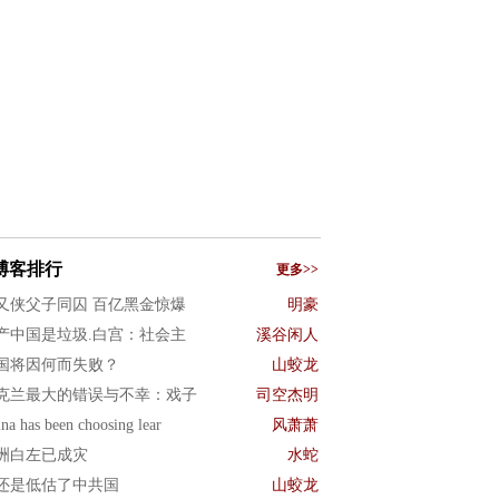
博客排行
更多>>
又侠父子同囚 百亿黑金惊爆
明豪
产中国是垃圾.白宫：社会主
溪谷闲人
国将因何而失败？
山蛟龙
克兰最大的错误与不幸：戏子
司空杰明
na has been choosing lear
风萧萧
洲白左已成灾
水蛇
还是低估了中共国
山蛟龙