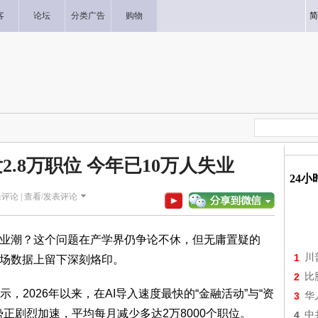
客
论坛
分类广告
购物
简
.8万职位 今年已10万人失业
24
评论 |
查看/发表评论
失业潮？这个问题在产学界仍争论不休，但无庸置疑的
1
川
市场数据上留下深刻烙印。
2
比
2026年以来，在AI导入速度最快的“金融活动”与“资
3
华
正剧烈加速，平均每月减少多达2万8000个职位。
4
中