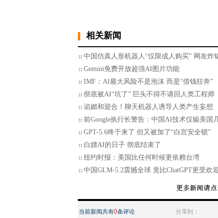
相关新闻
中国仿真人形机器人“仅限成人购买” 网友炸
Gemini免费开放超强AI图片功能
IMF：AI最大风险不是泡沫 而是“借钱狂奔”
彻底被AI“坑了” 巨头不得不请回人类工程师
谄媚和迎合！聊天机器人诱导人类产生妄想
前Google执行长警告：中国AI技术仅输美国
GPT-5.6终于来了 但又被加了“白宫安全锁”
白嫖AI的日子 彻底结束了
纽约时报：美国比任何时候更依赖台湾
中国GLM-5.2震撼全球 竟比ChatGPT更受欢
当前新闻共有
0
条评论
分享到：