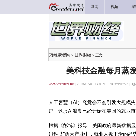
新闻
视频
博
万维读者网
世界财经
>
> 正文
美科技金融每月蒸发2
www.creaders.net
| 2026-07-01 14:01:10 NOWNEWS |
0
条
人工智慧（AI）究竟会不会引发大规模
是，这股AI浪潮已经开始在美国的就业
根据《彭博》报导，美国政府最新数据显示，
讯科技”两大产业中，就业人数下滑的趋势