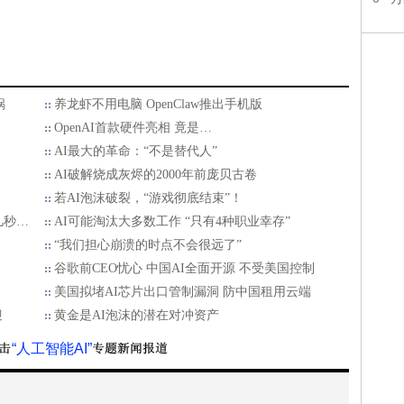
锅
养龙虾不用电脑 OpenClaw推出手机版
OpenAI首款硬件亮相 竟是…
AI最大的革命：“不是替代人”
AI破解烧成灰烬的2000年前庞贝古卷
若AI泡沫破裂，“游戏彻底结束”！
几秒…
AI可能淘汰大多数工作 “只有4种职业幸存”
“我们担心崩溃的时点不会很远了”
谷歌前CEO忧心 中国AI全面开源 不受美国控制
美国拟堵AI芯片出口管制漏洞 防中国租用云端
迎
黄金是AI泡沫的潜在对冲资产
“人工智能AI”