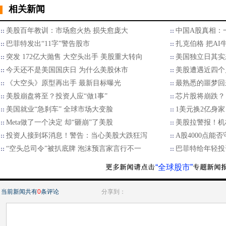
相关新闻
美股百年教训：市场愈火热 损失愈庞大
中国A股真相：
巴菲特发出“11字”警告股市
扎克伯格 把AI
突发 172亿大抛售 大空头出手 美股重大转向
美国独立日其实
今天还不是美国国庆日 为什么美股休市
美股遭遇近四个
《大空头》原型再出手 最新目标曝光
最熟悉的噩梦回来
美股崩盘将至？投资人应“做1事”
芯片股将崩跌？
美国就业“急刹车” 全球市场大变脸
1美元换2亿身家
Meta做了一个决定 却“砸崩”了美股
美股拉警报！机
投资人接到坏消息！警告：当心美股大跌狂泻
A股4000点能
“空头总司令”被扒底牌 泡沫预言家言行不一
巴菲特给年轻投
“全球股市”
当前新闻共有
0
条评论
分享到：