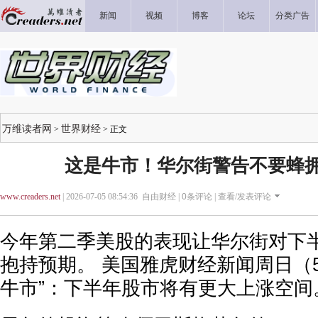
新闻
视频
博客
论坛
分类广告
万维读者网
世界财经
>
> 正文
这是牛市！华尔街警告不要蜂拥
www.creaders.net
| 2026-07-05 08:54:36 自由财经 |
0
条评论 |
查看/发表评论
今年第二季美股的表现让华尔街对下
抱持预期。 美国雅虎财经新闻周日（
牛市”：下半年股市将有更大上涨空间