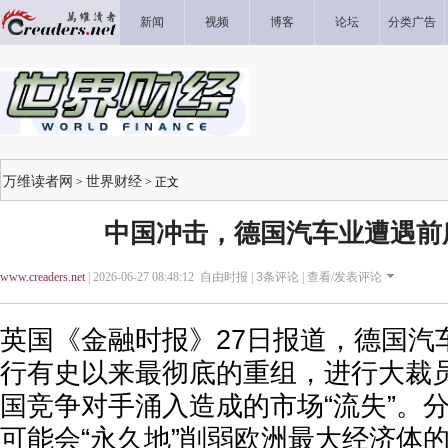
新闻
视频
博客
论坛
分类广告
万维读者网
世界财经
>
> 正文
中国冲击，德国汽车业遭遇前
www.creaders.net
| 2026-06-27 08:48:12 自由时报 |
3
条评论 |
查看/发表评论
英国《金融时报》27日报道，德国汽
行有史以来最彻底的重组，进行大裁
国竞争对手涌入造成的市场“流失”。
可能会“永久地”削弱欧洲最大经济体