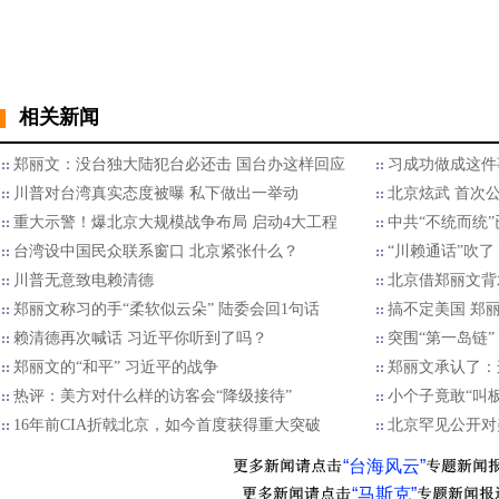
相关新闻
郑丽文：没台独大陆犯台必还击 国台办这样回应
习成功做成这件
川普对台湾真实态度被曝 私下做出一举动
北京炫武 首次公
重大示警！爆北京大规模战争布局 启动4大工程
中共“不统而统
台湾设中国民众联系窗口 北京紧张什么？
“川赖通话”吹
川普无意致电赖清德
北京借郑丽文背
郑丽文称习的手“柔软似云朵” 陆委会回1句话
搞不定美国 郑
赖清德再次喊话 习近平你听到了吗？
突围“第一岛链
郑丽文的“和平” 习近平的战争
郑丽文承认了：
热评：美方对什么样的访客会“降级接待”
小个子竟敢“叫
16年前CIA折戟北京，如今首度获得重大突破
北京罕见公开对
“台海风云”
“马斯克”