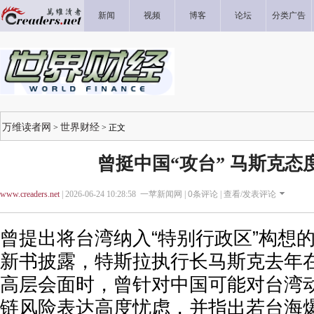
新闻
视频
博客
论坛
分类广告
万维读者网
世界财经
>
> 正文
曾挺中国“攻台” 马斯克态
www.creaders.net
| 2026-06-24 10:28:58 一苹新闻网 |
0
条评论 |
查看/发表评论
曾提出将台湾纳入“特别行政区”构想
新书披露，特斯拉执行长马斯克去年
高层会面时，曾针对中国可能对台湾
链风险表达高度忧虑，并指出若台海