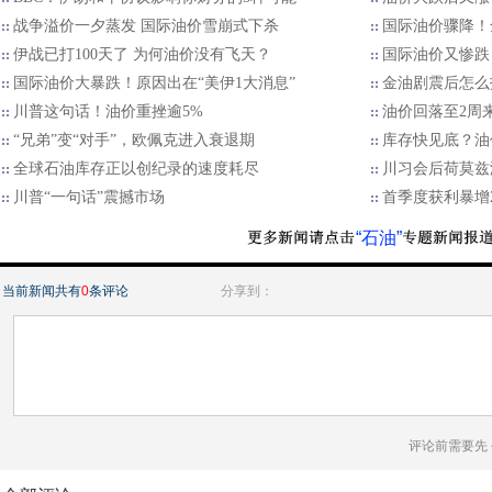
战争溢价一夕蒸发 国际油价雪崩式下杀
国际油价骤降！
伊战已打100天了 为何油价没有飞天？
国际油价又惨跌
国际油价大暴跌！原因出在“美伊1大消息”
金油剧震后怎么
川普这句话！油价重挫逾5%
油价回落至2周
“兄弟”变“对手”，欧佩克进入衰退期
库存快见底？油
全球石油库存正以创纪录的速度耗尽
川习会后荷莫兹
川普“一句话”震撼市场
首季度获利暴增
“石油”
当前新闻共有
0
条评论
分享到：
评论前需要先