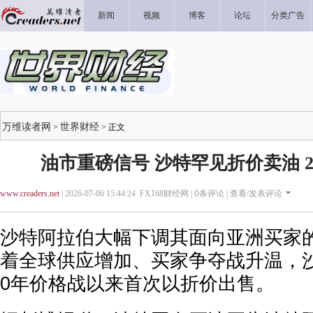
新闻
视频
博客
论坛
分类广告
万维读者网
世界财经
>
> 正文
油市重磅信号 沙特罕见折价卖油 
www.creaders.net
| 2026-07-06 15:44:24 FX168财经网 |
0
条评论 |
查看/发表评论
沙特阿拉伯大幅下调其面向亚洲买家
着全球供应增加、买家争夺战升温，沙
0年价格战以来首次以折价出售。