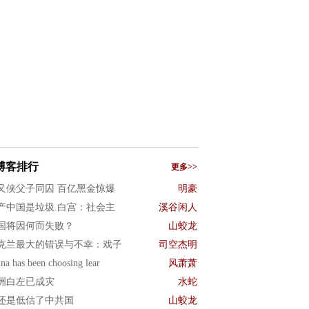
博客排行
更多>>
又侠父子同囚 百亿黑金惊爆
明豪
产中国是垃圾.白宫：社会主
溪谷闲人
国将因何而失败？
山蛟龙
克兰最大的错误与不幸：戏子
司空杰明
na has been choosing lear
风萧萧
洲白左已成灾
水蛇
还是低估了中共国
山蛟龙