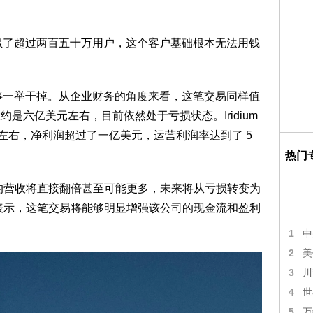
积累了超过两百五十万用户，这个客户基础根本无法用钱
件事一举干掉。从企业财务的角度来看，这笔交易同样值
的收入大约是六亿美元左右，目前依然处于亏损状态。Iridium
美元左右，净利润超过了一亿美元，运营利润率达到了 5
热门
b 的营收将直接翻倍甚至可能更多，未来将从亏损转变为
也公开表示，这笔交易将能够明显增强该公司的现金流和盈利
1
中
2
美
3
川
4
世
5
万