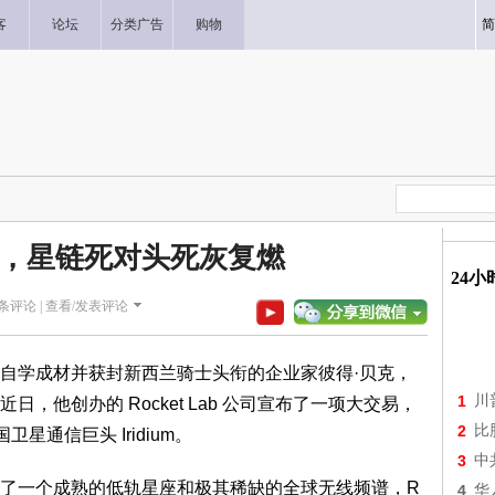
客
论坛
分类广告
购物
简
盘，星链死对头死灰复燃
24
条评论 |
查看/发表评论
学成材并获封新西兰骑士头衔的企业家彼得·贝克，
1
川
，他创办的 Rocket Lab 公司宣布了一项大交易，
2
比
星通信巨头 Iridium。
3
中
一个成熟的低轨星座和极其稀缺的全球无线频谱，R
4
华