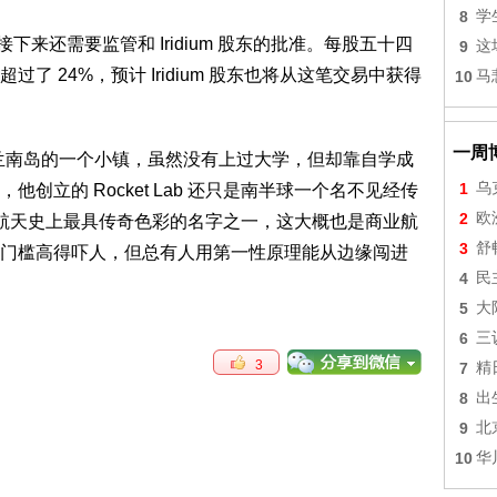
8
学
下来还需要监管和 Iridium 股东的批准。每股五十四
9
这
 24%，预计 Iridium 股东也将从这笔交易中获得
10
马
一周
南岛的一个小镇，虽然没有上过大学，但却靠自学成
1
乌
创立的 Rocket Lab 还只是南半球一个名不见经传
2
欧
经买下了航天史上最具传奇色彩的名字之一，这大概也是商业航
3
舒
门槛高得吓人，但总有人用第一性原理能从边缘闯进
4
民
5
大
6
三
3
7
精
8
出
9
北
10
华