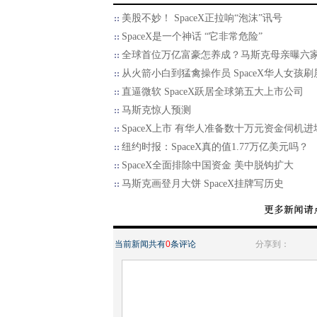
美股不妙！ SpaceX正拉响“泡沫”讯号
SpaceX是一个神话 “它非常危险”
全球首位万亿富豪怎养成？马斯克母亲曝六
从火箭小白到猛禽操作员 SpaceX华人女孩刷
直逼微软 SpaceX跃居全球第五大上市公司
马斯克惊人预测
SpaceX上市 有华人准备数十万元资金伺机进
纽约时报：SpaceX真的值1.77万亿美元吗？
SpaceX全面排除中国资金 美中脱钩扩大
马斯克画登月大饼 SpaceX挂牌写历史
当前新闻共有
0
条评论
分享到：