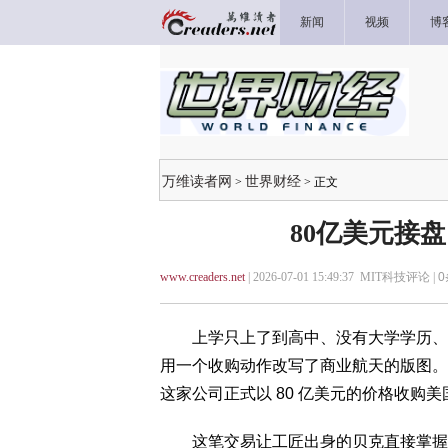
新闻
视频
博
万维读者网
世界财经
>
> 正文
80亿美元接
www.creaders.net
| 2026-07-01 15:49:37 MIT科技评论 |
0
上学只上了到高中、没有大学学历、自
用一个收购动作改写了商业航天的版图。近日
这家公司正式以 80 亿美元的价格收购美国卫
这笔交易让工匠出身的贝克直接掌握了