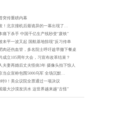
普突传重磅内幕
发！北京撞机后最诡异的一幕出现了…
本痛下杀手 中国千亿生产线秒变“废铁”
波未平一波又起 国航基地惊现“反习传单
肥肉还伤血管，多名院士呼吁趁早撤下餐桌
共成立105周年大会，习宣布改革结束？
人夫妻再婚后丈夫怪病3年 摄像头拍下惊人
京当众宣称包围5000乌军 全场沉默…
20对0！美众议院全票通过一项决议
国最大沙漠发洪水 这世界越来越“古怪”