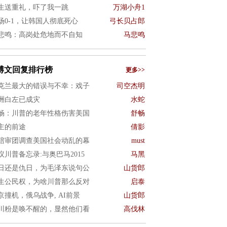
生送重礼，吓了我一跳
万湖小舟1
场0-1，让韩国人彻底死心
弓长贝占郎
悲鸣：高岗处危地而不自知
马悲鸣
博文回复排行榜
更多>>
克兰最大的错误与不幸：戏子
司空杰明
洲白左已成灾
水蛇
畅：川普的老年性格伤害美国
舒畅
主的前途
倩影
陪审团调查美国社会动乱的幕
must
议川普备忘录:与奥巴马2015
马黑
日还是仇日，为毛泽东说句公
山货郎
生公民权，为啥川普那么反对
启泰
京撞机，俄乌战争, AI前景
山货郎
川粉是唤不醒的，显然他们看
高伐林