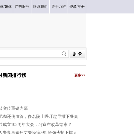
体
/
繁体
广告服务
联系我们
关于万维
登录
/
注册
小时新闻排行榜
更多>>
普突传重磅内幕
肥肉还伤血管，多名院士呼吁趁早撤下餐桌
共成立105周年大会，习宣布改革结束？
人夫妻再婚后丈夫怪病3年 摄像头拍下惊人