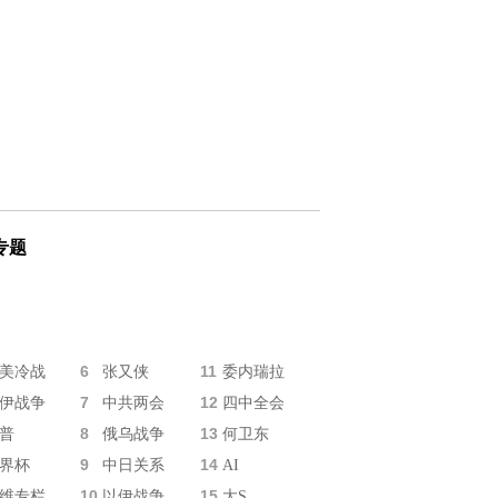
专题
6
11
美冷战
张又侠
委内瑞拉
7
12
伊战争
中共两会
四中全会
8
13
普
俄乌战争
何卫东
9
14
界杯
中日关系
AI
10
15
维专栏
以伊战争
大S