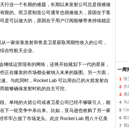
行业一个长期的难题，长期以来发射公司总是很难做
有限的。而卫星制造公司通常也很难做大，原因在于客
司是可以做大的，原因在于用户订阅能够带来持续稳定
，得以从一家依靠发射和售卖卫星获取周期性收入的公司，
综合性航天企业。
Lab 不仅会继续运营现有的网络，还将开始规划下一代的星座，
一周
些正在爆发的市场都会被纳入未来的版图。另一方面，
1
张
提速。与此同时，Rocket Lab 可以用自己的火箭发射自
2
共
而能够确保发射时机的自主可控。
3
美
4
乌
。单纯的火箭公司或者卫星公司已经不够吸引人，能
5
Chi
在下一轮竞争中杀出来。比如，亚马逊也收购了另一家
6
欧
牢牢占据了市场龙头。此次 Rocket Lab 用八十亿美
7
我