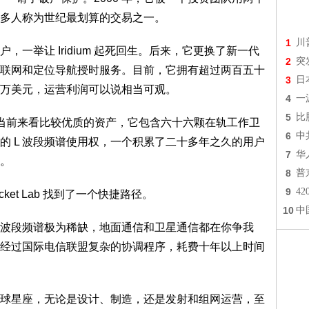
多人称为世纪最划算的交易之一。
1
川
举让 Iridium 起死回生。后来，它更换了新一代
2
突
联网和定位导航授时服务。目前，它拥有超过两百五十
3
日
万美元，运营利润可以说相当可观。
4
一
5
比
样一个当前来看比较优质的资产，它包含六十六颗在轨工作卫
6
中
的 L 波段频谱使用权，一个积累了二十多年之久的用户
7
华
。
8
普
9
4
et Lab 找到了一个快捷路径。
10
中
波段频谱极为稀缺，地面通信和卫星通信都在你争我
经过国际电信联盟复杂的协调程序，耗费十年以上时间
星座，无论是设计、制造，还是发射和组网运营，至