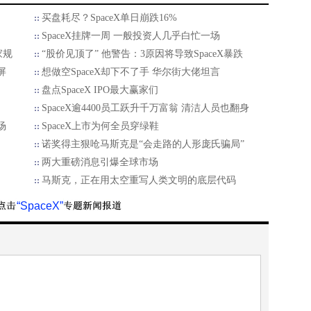
买盘耗尽？SpaceX单日崩跌16%
SpaceX挂牌一周 一般投资人几乎白忙一场
家规
“股价见顶了” 他警告：3原因将导致SpaceX暴跌
屏
想做空SpaceX却下不了手 华尔街大佬坦言
盘点SpaceX IPO最大赢家们
SpaceX逾4400员工跃升千万富翁 清洁人员也翻身
场
SpaceX上市为何全员穿绿鞋
诺奖得主狠呛马斯克是“会走路的人形庞氏骗局”
两大重磅消息引爆全球市场
马斯克，正在用太空重写人类文明的底层代码
“SpaceX”