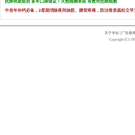
抗癌明星组合 多年口碑保证！天然植物萃取 有效对抗癌细胞
中老年补钙必备，2星期消除夜间抽筋、腰背疼痛，防治骨质疏松立竿
关于本站
|
广告服
Copyright (C) 199