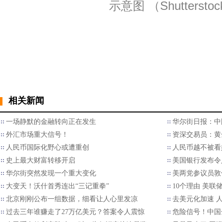
示意图 （Shutterstoc
相关新闻
一场静默的金融转向正在发生
华尔街日报：中
外汇市场重大信号！
资深交易员：黄
人民币国际化野心或遭重创
人民币越不被看
史上最大财富转移开启
美国银行发布令
华尔街突然发现一个重大变化
美两党参议员敦
大变天！沃什首秀连出“三记重拳”
10个理由 美联
北京刚刚公布一组数据，细看让人心里发凉
去美元化加速 
过去三年谁赚走了27万亿美元？答案令人震惊
危险信号！中国