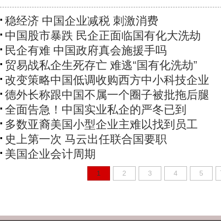
稳经济 中国企业减税 刺激消费
中国股市暴跌 民企正面临国有化大洗劫
民企有难 中国政府真会施援手吗
贸易战私企生死存亡 难逃“国有化洗劫”
改变策略中国低调收购西方中小科技企业
德外长称跟中国不属一个圈子被批拖后腿
全面告急！中国实业私企的严冬已到
多数亚裔美国小型企业主难以找到员工
史上第一次 马云出任联合国要职
美国企业会计周期
1
2
3
4
5