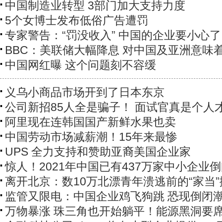
中国制造业转型 3部门加大支持力度
5个女博士发布低俗广告遭罚
专家警告：“罚没收入” 中国的企业要小心了
BBC：美联储大幅降息 对中国及亚洲意味
中国网红曝 这个问题刻不容缓
义乌小商品市场开到了日本东京
公司新招85人全是骗子！ 面试官真是个人
阿里现在连韩国国产新鲜水果也卖
中国劳动市场减薪潮！15年来最惨
UPS 全力支持和赞助亚裔美国企业家
惊人！2021年中国已有437万家中小企业
离开北京：数10万北漂青年溃逃前的“家当”
监管又限电：中国企业鸡飞狗跳 恐现倒闭
万物暴涨 珠三角也开始躺平！能源黑洞要