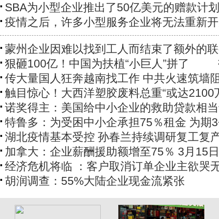
SBA为小型企业推出了50亿美元的赠款计
疫情之后，许多小型服务企业将无法重新开
蒙州企业因难以找到工人而结束了额外的联
狠砸100亿！中国为扶植“小巨人”拼了
传大量国人狂奔越南找工作 中共火速筑墙
触目惊心！大西洋塑胶废料总重“或达2100
诺奖得主：美国给中小企业的救助贷款相当
特鲁多：为受困中小企承担75％租金 为期
湖北疫情基本受控 孙春兰持续调研复工复
​加拿大：企业薪酬援助额增至75％ 3月15
经济危机将临 ：客户取消订单企业主欲哭
胡润调查：55%大陆企业现金流紧张