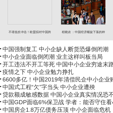
不堪低价冲击！欧盟拟对中国跨
程晓农 ：中国经济螺旋下落的种
境电商征税
因
中国强制复工 中小企缺人断货恐爆倒闭潮
中小企业面临倒闭潮 业主这样叫板当局
开工违法不开工等死 中国中小企业穷途末
疫情之下 中小企业勉力挣扎
6600多亿！中国2019年清偿民企中小企
中国式工程“欠”字当头 中小企业遭殃
贷款额成敏感数据 中国小企业真实情况恐
中国GDP面临6%保卫战 学者：能否守住看
中国房企1.8万亿债务压顶 中小企面临危机