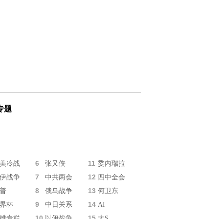
专题
6
11
美冷战
张又侠
委内瑞拉
7
12
伊战争
中共两会
四中全会
8
13
普
俄乌战争
何卫东
9
14
界杯
中日关系
AI
10
15
维专栏
以伊战争
大S