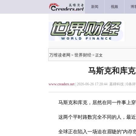
新闻
视频
博
万维读者网
世界财经
>
> 正文
马斯克和库克
www.creaders.net
| 2026-06-26 17:28:44 墓碑科技 |
0
条评
马斯克和库克，居然在同一件事上穿
这两个平时路数完全不同的人，最近
全球正在陷入一场迫在眉睫的“内存危