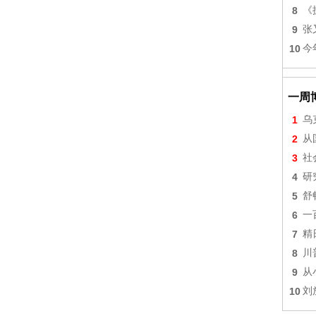
8
《
9
张
10
今
一周
1
乌
2
从
3
社
4
研
5
舒
6
一
7
精
8
川
9
从
10
刘