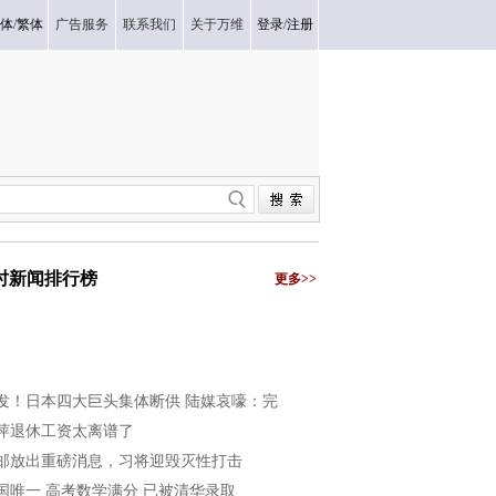
体
/
繁体
广告服务
联系我们
关于万维
登录
/
注册
小时新闻排行榜
更多>>
发！日本四大巨头集体断供 陆媒哀嚎：完
萍退休工资太离谱了
邮放出重磅消息，习将迎毁灭性打击
国唯一 高考数学满分 已被清华录取