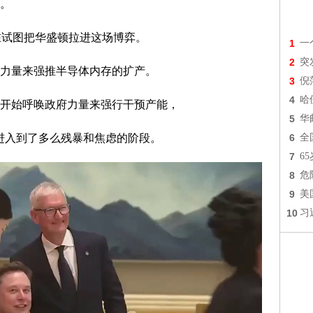
。
正在试图把华盛顿拉进这场博弈。
1
一
2
突
力量来强推半导体内存的扩产。
3
倪
4
哈
开始呼唤政府力量来强行干预产能，
5
华
进入到了多么残暴和焦虑的阶段。
6
全
7
6
8
危
9
美
10
习