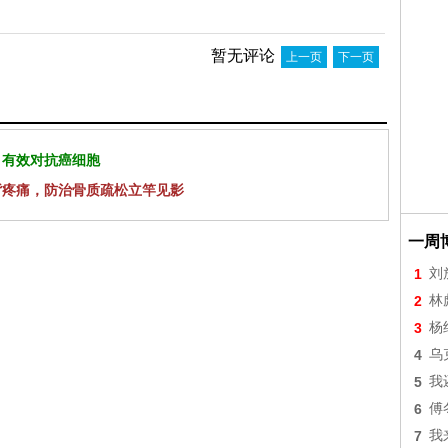
暂无评论
上一页
下一页
 有效对抗癌细胞
背疼痛，防治骨质疏松立竿见影
一周
1
刘
2
林
3
杨
4
乌
5
我
6
傅
7
我