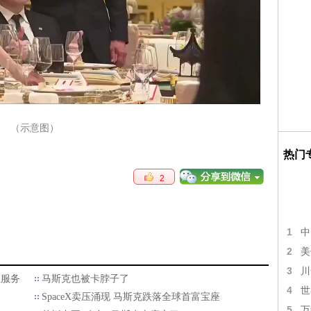
（示意图）
热门
2
1
中
2
美
3
川
性服务
马斯克也被卡脖子了
4
世
SpaceX卖压涌现 马斯克跌落全球首富宝座
5
万