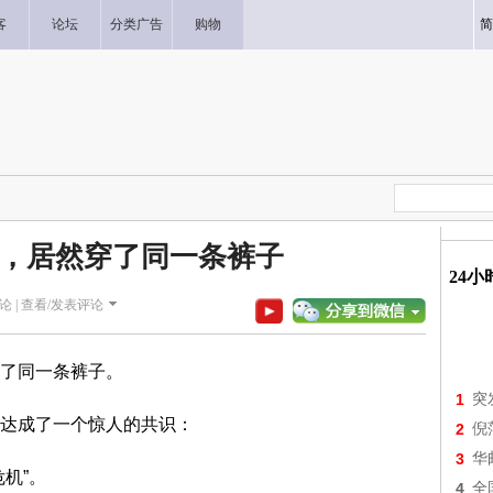
客
论坛
分类广告
购物
简
，居然穿了同一条裤子
24
论 |
查看/发表评论
了同一条裤子。
1
突
达成了一个惊人的共识：
2
倪
3
华
机”。
4
全