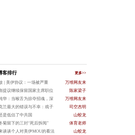
博客排行
更多>>
放 | 美伊协议：一场被严重
万维网友来
彪提议继续保留国家主席职位
陈家梁子
纯华：当喉舌为掠夺招魂，深
万维网友来
克兰最大的错误与不幸：戏子
司空杰明
还是低估了中共国
山蛟龙
冬菊留下的三封“死后拆阅”
体育老师
来谈谈个人对美伊MOU的看法
山蛟龙