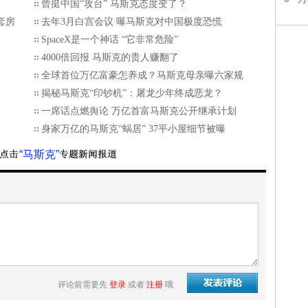
曾挺中国“攻台” 马斯克态度变了？
套房
去年3月白宫会议 曝马斯克对中国极度恐慌
SpaceX是一个神话 “它非常危险”
4000倍回报 马斯克的贵人赚翻了
全球首位万亿富豪怎养成？马斯克母亲曝六家规
揭秘马斯克“印钞机”：屠龙少年终成恶龙？
一席话点燃舆论 万亿首富马斯克公开继承计划
身家万亿的马斯克“蜗居” 37平小屋细节被曝
“马斯克”
评论前需要先
登录
或者
注册
哦