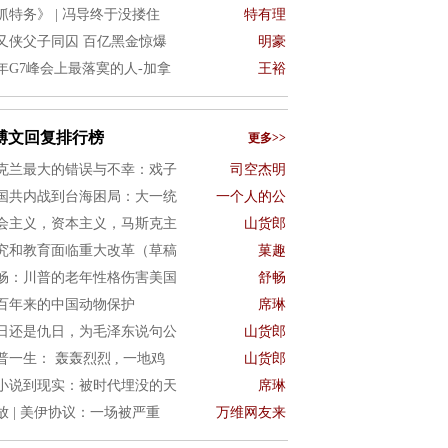
抓特务》 | 冯导终于没搂住
特有理
又侠父子同囚 百亿黑金惊爆
明豪
年G7峰会上最落寞的人-加拿
王裕
博文回复排行榜
更多>>
克兰最大的错误与不幸：戏子
司空杰明
国共内战到台海困局：大一统
一个人的公
会主义，资本主义，马斯克主
山货郎
究和教育面临重大改革（草稿
菓趣
畅：川普的老年性格伤害美国
舒畅
百年来的中国动物保护
席琳
日还是仇日，为毛泽东说句公
山货郎
普一生： 轰轰烈烈 , 一地鸡
山货郎
小说到现实：被时代埋没的天
席琳
放 | 美伊协议：一场被严重
万维网友来