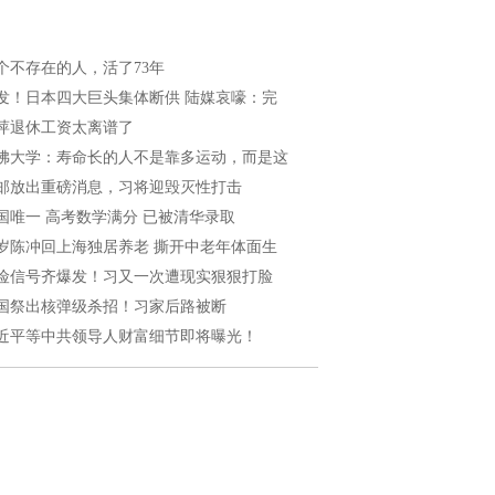
个不存在的人，活了73年
发！日本四大巨头集体断供 陆媒哀嚎：完
萍退休工资太离谱了
佛大学：寿命长的人不是靠多运动，而是这
邮放出重磅消息，习将迎毁灭性打击
国唯一 高考数学满分 已被清华录取
5岁陈冲回上海独居养老 撕开中老年体面生
险信号齐爆发！习又一次遭现实狠狠打脸
国祭出核弹级杀招！习家后路被断
近平等中共领导人财富细节即将曝光！