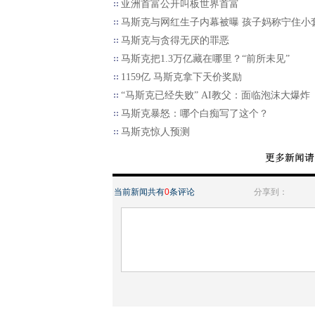
亚洲首富公开叫板世界首富
马斯克与网红生子内幕被曝 孩子妈称宁住小
马斯克与贪得无厌的罪恶
马斯克把1.3万亿藏在哪里？“前所未见”
1159亿 马斯克拿下天价奖励
“马斯克已经失败” AI教父：面临泡沫大爆炸
马斯克暴怒：哪个白痴写了这个？
马斯克惊人预测
当前新闻共有
0
条评论
分享到：