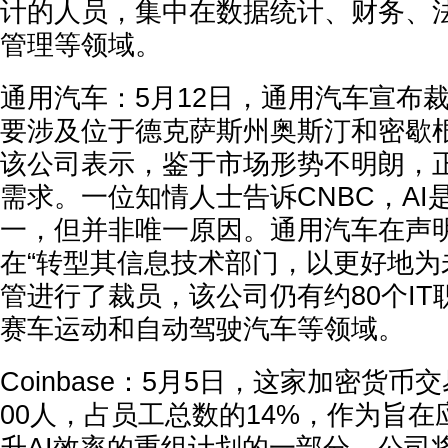
计
的人员，集中在
数据统计、财务、
管理
等领域。
通用汽车：
5月12日，通用汽车宣布
要涉及位于德克萨斯州奥斯汀和密歇根
该公司表示，鉴于市场形势不明朗，
需求。一位知情人士告诉CNBC，AI
一，但并非唯一原因。通用汽车在声
在“转型其信息技术部门，以更好地为
管进行了裁员，该公司仍有
约80个I
赛车运动和自动驾驶汽车等领域。
Coinbase：
5月5日，这家加密货币
00人
，占员工总数的
14%
，作为旨在