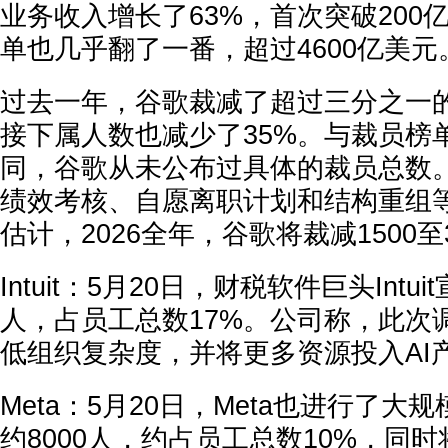
业务收入增长了63%，首次突破200
单也几乎翻了一番，超过4600亿美元
过去一年，谷歌
裁减了超过三分之一
接下属人数也减少了35%。
与裁员榜
同，谷歌从未公布过具体的裁员总数
绩效考核、自愿离职计划和结构重组
估计，2026全年，谷歌将裁减
1500
Intuit：
5月20日，财税软件巨头Intui
人
，占员工总数
17%
。公司称，此次
低组织复杂度，并将更多资源投入AI
Meta：
5月20日，Meta也进行了大
约
8000人
，约占员工总数
10%
，同时