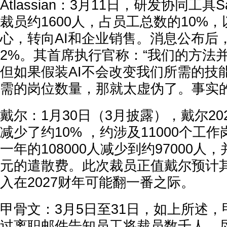
Atlassian：
3月11日，研发协同工具SaaS
裁员约
1600人
，占员工总数的
10%
，
心，转向AI和企业销售。消息公布后
2%。其首席执行官称：“我们的方法并非
但
如果假装AI不会改变我们所需的技
需的岗位数量，那就太虚伪了。
事实
戴尔：
1月30日（3月披露），戴尔2
减少了约
10%
，约涉及
11000个
工作
一年的108000人减少到约97000人，
元的遣散费。此次裁员正值戴尔预计
入在2027财年可能翻一番之际。
甲骨文
：
3月5日至31日，如上所述
过离职邮件告知员工将裁员
数千人
。