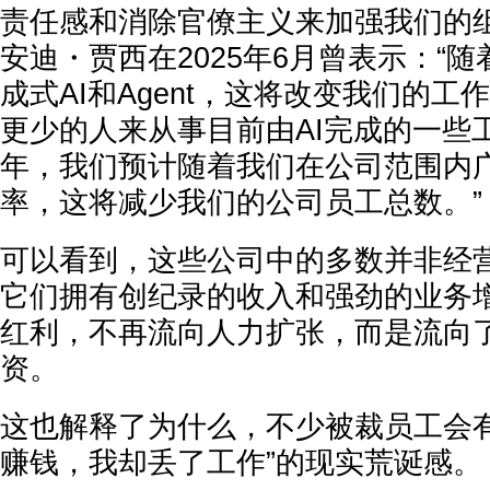
责任感和消除官僚主义来加强我们的组
安迪・贾西在2025年6月曾表示：“
成式AI和Agent，这将改变我们的
更少的人来从事目前由AI完成的一些
年，我们预计随着我们在公司范围内广
率，这将减少我们的公司员工总数。”
可以看到，这些公司中的多数并非经
它们拥有创纪录的收入和强劲的业务
红利，不再流向人力扩张，而是流向了
资。
这也解释了为什么，不少被裁员工会有
赚钱，我却丢了工作
”的现实荒诞感。