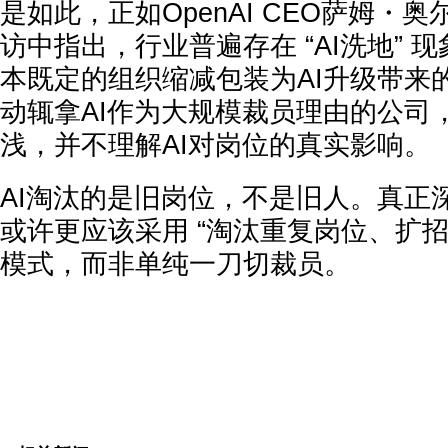
是如此，正如OpenAI CEO萨姆・
访中指出，行业普遍存在 “AI洗地” 
本既定的组织缩减包装为AI升级带来
动辄拿AI作为大规模裁员理由的公司
浅，并不理解AI对岗位的真实影响。
AI淘汰的是旧岗位，不是旧人。真正
或许更应该采用 “淘汰重复岗位、扩招
模式，而非单纯一刀切裁员。