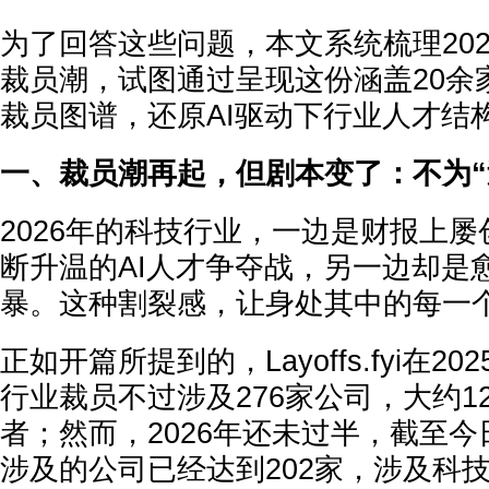
为了回答这些问题，本文系统梳理20
裁员潮，试图通过呈现这份
涵盖20
裁员图谱
，还原AI驱动下行业人才结
一、裁员潮再起，但剧本变了：不为“
2026年的科技行业，一边是财报上
屡
断升温的
AI人才争夺战
，另一边却是
暴
。这种割裂感，让身处其中的每一
正如开篇所提到的，Layoffs.fyi在2
行业裁员不过涉及
276家
公司，大约
1
者；然而，2026年还未过半，截至
涉及的公司已经达到
202家
，涉及科