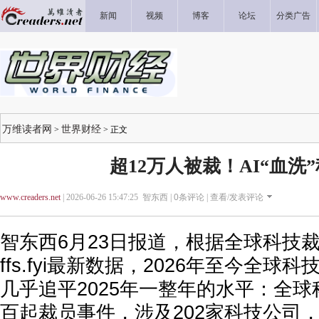
新闻
视频
博客
论坛
分类广告
万维读者网
世界财经
>
> 正文
超12万人被裁！AI“血洗
www.creaders.net
| 2026-06-26 15:47:25 智东西 |
0
条评论 |
查看/发表评论
智东西6月23日报道，根据全球科技
ffs.fyi
最新数据，2026年至今全球科
几乎
追平2025年一整年的水平：
全球
百起裁员事件，涉及202家科技公司