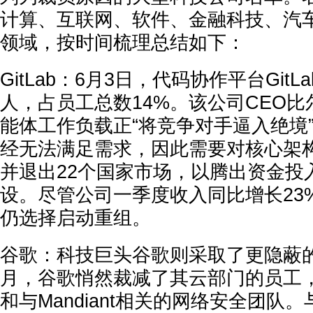
计算、互联网、软件、金融科技、汽
领域，按时间梳理总结如下：
GitLab：
6月3日，代码协作平台GitL
人
，占员工总数
14%
。该公司CEO比
能体工作负载正“将竞争对手逼入绝境
经无法满足需求，因此需要对核心架构
并退出22个国家市场，以
腾出资金投
设
。尽管公司
一季度收入同比增长23%
仍选择启动重组。
谷歌：
科技巨头谷歌则采取了更
隐蔽
月，谷歌悄然裁减了其云部门的员工
和与Mandiant相关的网络安全团队