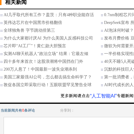
相关新闻
AI几乎取代所有工作？盖茨：只有4种职业能存活
0.7nm制程芯
英伟达芯片在中国黑市价格翻倍
DeepSeek宣
全球独角兽 字节跳动排第三
AI泡沫何时破
为什么大家都讨厌AI 为什么美国人反感科技公司
发布月费价格 
芯片即“AI工厂”！黄仁勋大胆预言
微软为何需要开
实测AI聊天机器人“政治立场” 结果：它最左倾
一半价格实现性
四十多年来首次！这股浪潮将中国挡在门外
40天不睡5人死磕 
200万人悬了！中国最新一波失业潮杀到
沉默的科技巨人
美国三家最强AI公司，怎么都去搞生命科学了？
第一批消费者，
敦促各国立即采取行动！五眼联盟罕见警告全球
AI时代成长的人
“人工智能AI”
当前新闻共有
0
条评论
分享到：