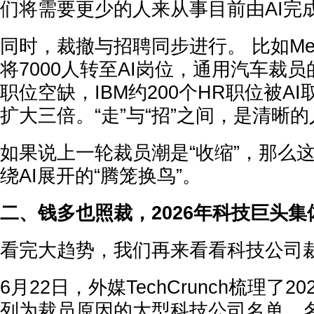
们将需要更少的人来从事目前由AI完
同时，
裁撤与招聘同步进行。
比如Me
将7000人转至AI岗位，通用汽车裁员
职位空缺，IBM约200个HR职位被AI
扩大三倍。“走”与“招”之间，是清晰
如果说上一轮裁员潮是“收缩”，那么
绕AI展开的“
腾笼换鸟
”。
二、钱多也照裁，2026年科技巨头集
看完大趋势，我们再来看看科技公司
6月22日，外媒TechCrunch梳理了2
列为裁员原因的大型科技公司名单
。