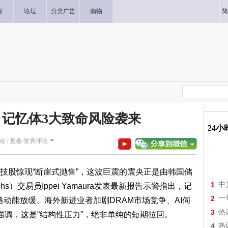
客
论坛
分类广告
购物
简
记忆体3大致命风险袭来
24
论 |
查看/发表评论
股惊现“断崖式抛售”，这波巨震的震央正是由韩国储
1
中
hs）交易员Ippei Yamaura发表最新报告示警指出，记
2
一
格动能放缓、海外新进业者加剧DRAM市场竞争、AI伺
3
热
强调，这是“结构性压力”，绝非单纯的短期拉回。
4
热