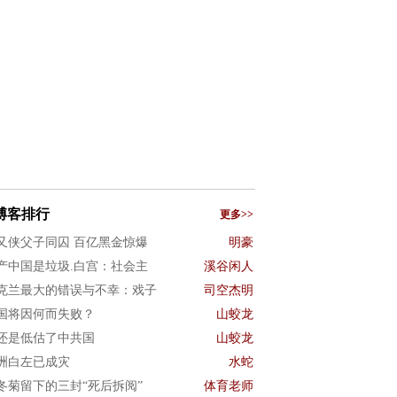
博客排行
更多>>
又侠父子同囚 百亿黑金惊爆
明豪
产中国是垃圾.白宫：社会主
溪谷闲人
克兰最大的错误与不幸：戏子
司空杰明
国将因何而失败？
山蛟龙
还是低估了中共国
山蛟龙
洲白左已成灾
水蛇
冬菊留下的三封“死后拆阅”
体育老师