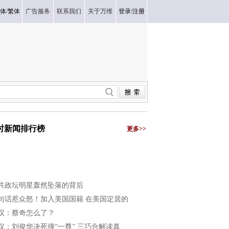
体
/
繁体
广告服务
联系我们
关于万维
登录
/
注册
小时新闻排行榜
更多>>
共政坛明星轰然坠落的背后
句话惹众怒！加入美国国籍 在美国定居的
议：蔡奇怎么了？
议：刘俊华决死撞“一尊” 三巧合解读真