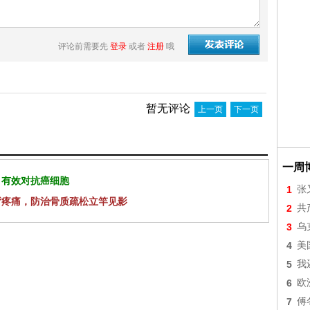
评论前需要先
登录
或者
注册
哦
暂无评论
上一页
下一页
一周
 有效对抗癌细胞
1
张
背疼痛，防治骨质疏松立竿见影
2
共
3
乌
4
美
5
我
6
欧
7
傅