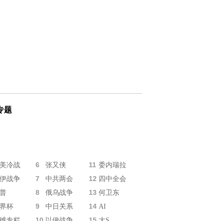
专题
6
11
美冷战
张又侠
委内瑞拉
7
12
伊战争
中共两会
四中全会
8
13
普
俄乌战争
何卫东
9
14
界杯
中日关系
AI
10
15
维专栏
以伊战争
大S