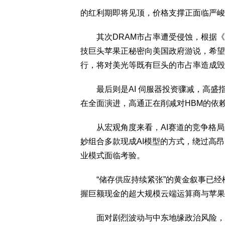
的红利期即将见顶，价格支撑正面临严峻
其次DRAM市占率遭受侵蚀，根据《
技巨头苹果正秘密向美国政府游说，希望
行，将对美光等既有巨头的市占率造成毁
最后则是AI 伺服器投资骤减，高盛
在全面演进，高通正在削减对HBM的依
从宏观角度来看，AI赛道的竞争格局
妙组合多款现成AI模型的方式，绕过高昂
业模式面临考验。
“储存供应持续紧张”的黄金叙事已经松
握巨额现金的超大规模云端运算商与苹果
面对剧烈波动与中东地缘政治风险，高