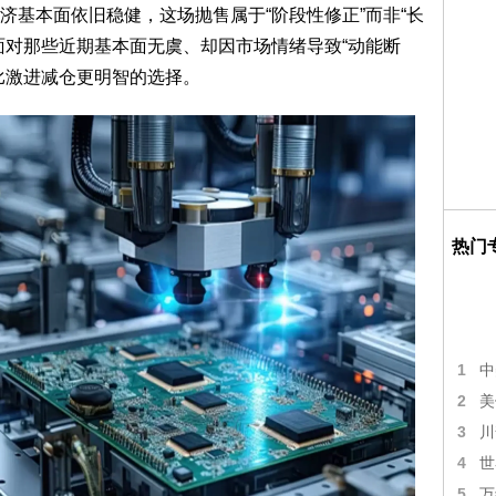
济基本面依旧稳健，这场抛售属于“阶段性修正”而非“长
面对那些近期基本面无虞、却因市场情绪导致“动能断
比激进减仓更明智的选择。
热门
1
中
2
美
3
川
4
世
5
万