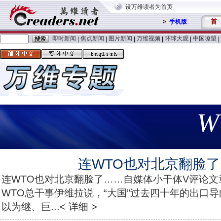
设万维读者为首页
首
手机版
即时新闻
焦点新闻
图片新闻
万维视频
环球大观
中国嘹望
|
|
|
|
|
|
W
连WTO也对北京翻脸
连WTO也对北京翻脸了……自媒体小干体V评论文
WTO总干事伊维拉说，“大国”过去四十年的出口
以为继、巨...< 详细 >