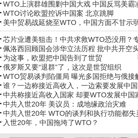
WTO上演群雄围剿中国大戏 中国反骂美霸
WTO讨论欧盟控诉中国案 北京跳脚
美中贸易战延烧至WTO，中国方面不甘示
芯片业遭美狙击！中共求救WTO恐没用？
佩洛西回顾国会涉华立法历程 批中共开空
为这事，欧盟把中国告到了世贸
俄罗斯又要“退群”了，这次是世贸组织
WTO贸易谈判陷僵局 曝光多国拒绝与俄接
谁？一边称接近高收入，一边索要发展中国
中共称接近高收入国家 却要WTO发展中国
中共入世20年 美议员：成地缘政治灾难
中共入世20年 WTO的谈判和执行功能都失
入世20年，中国拖垮了WTO？