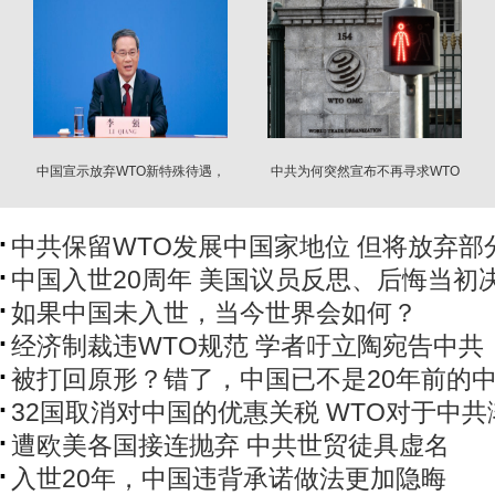
中国宣示放弃WTO新特殊待遇，
中共为何突然宣布不再寻求WTO
有三点值得关注
新特殊待遇?
中共保留WTO发展中国家地位 但将放弃部
中国入世20周年 美国议员反思、后悔当初
如果中国未入世，当今世界会如何？
经济制裁违WTO规范 学者吁立陶宛告中共
被打回原形？错了，中国已不是20年前的
32国取消对中国的优惠关税 WTO对于中
遭欧美各国接连抛弃 中共世贸徒具虚名
入世20年，中国违背承诺做法更加隐晦