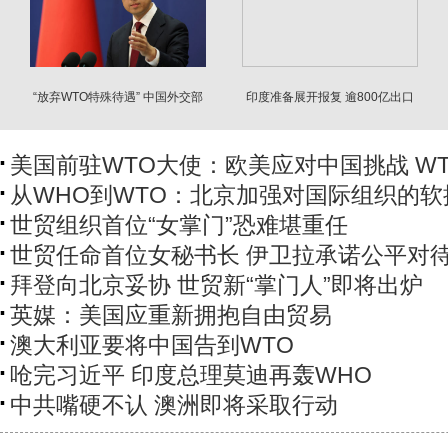
“放弃WTO特殊待遇” 中国外交部
印度准备展开报复 逾800亿出口
最新表态
遭川普关税冲击
美国前驻WTO大使：欧美应对中国挑战 W
从WHO到WTO：北京加强对国际组织的软
世贸组织首位“女掌门”恐难堪重任
世贸任命首位女秘书长 伊卫拉承诺公平对
拜登向北京妥协 世贸新“掌门人”即将出炉
英媒：美国应重新拥抱自由贸易
澳大利亚要将中国告到WTO
呛完习近平 印度总理莫迪再轰WHO
中共嘴硬不认 澳洲即将采取行动