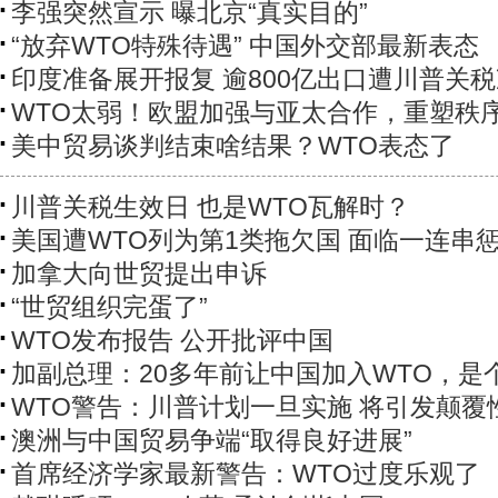
李强突然宣示 曝北京“真实目的”
“放弃WTO特殊待遇” 中国外交部最新表态
印度准备展开报复 逾800亿出口遭川普关
WTO太弱！欧盟加强与亚太合作，重塑秩
美中贸易谈判结束啥结果？WTO表态了
川普关税生效日 也是WTO瓦解时？
美国遭WTO列为第1类拖欠国 面临一连串
加拿大向世贸提出申诉
“世贸组织完蛋了”
WTO发布报告 公开批评中国
加副总理：20多年前让中国加入WTO，是
WTO警告：川普计划一旦实施 将引发颠覆
澳洲与中国贸易争端“取得良好进展”
首席经济学家最新警告：WTO过度乐观了