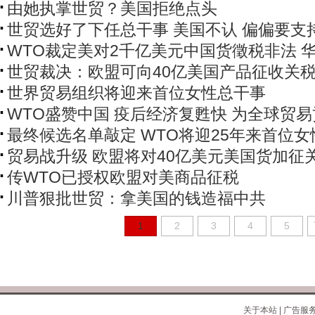
由她执掌世贸？美国拒绝点头
世贸选好了下任总干事 美国不认 偏偏要支
WTO裁定美对2千亿美元中国货徵税非法 
世贸裁决：欧盟可向40亿美国产品征收关
世界贸易组织将迎来首位女性总干事
WTO盛赞中国 疫后经济复甦快 为全球贸
最终候选名单敲定 WTO将迎25年来首位
贸易战升级 欧盟将对40亿美元美国货加征
传WTO已授权欧盟对美商品征税
川普狠批世贸：拿美国的钱造福中共
1
2
3
4
5
关于本站
|
广告服