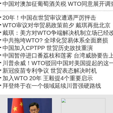
中国对澳加征葡萄酒关税 WTO同意展开调
20年！中国在世贸审议遭遇严厉抨击
WTO审议对华贸易政策前夕 戴琪再批北京
戴琪：美方对WTO争端解决机制立场已经
中共拖垮WTO? 全球化贸易体系全面磨损
中国加入CPTPP 世贸历史故技重演
中国暂停进口番荔枝和莲雾 台湾威胁要告上
川普余威！WTO驳回中国对美国提起的这
新冠疫苗专利争议 世贸表态解决时机
加入WTO 20年 王毅提4个重要启示
拜登终于在一个领域延续川普强硬路线