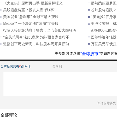
《大空头》原型再出手 最新目标曝光
最熟悉的噩梦回来
美股崩盘将至？投资人应“做1事”
芯片股将崩跌？
美国就业“急刹车” 全球市场大变脸
1美元换2亿身家
Meta做了一个决定 却“砸崩”了美股
美股拉警报！机
投资人接到坏消息！警告：当心美股大跌狂泻
A股4000点能
“空头总司令”被扒底牌 泡沫预言家言行不一
巴菲特给年轻投
道指创下历史新高，科技股本周开局强劲
万亿美元举债狂
“全球股市”
当前新闻共有
0
条评论
分享到：
评论前需要先
全部评论