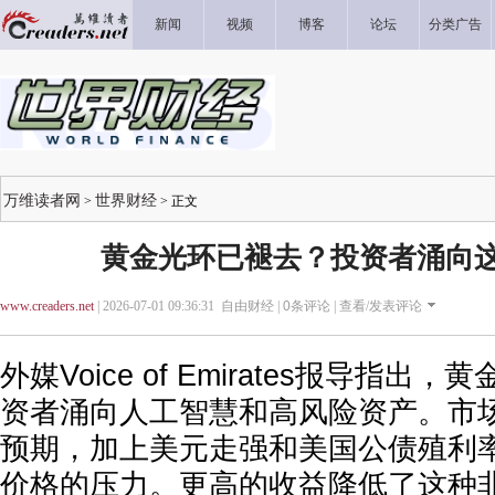
新闻
视频
博客
论坛
分类广告
万维读者网
世界财经
>
> 正文
黄金光环已褪去？投资者涌向这
www.creaders.net
| 2026-07-01 09:36:31 自由财经 |
0
条评论 |
查看/发表评论
外媒Voice of Emirates报导指
资者涌向人工智慧和高风险资产。市
预期，加上美元走强和美国公债殖利
价格的压力。更高的收益降低了这种