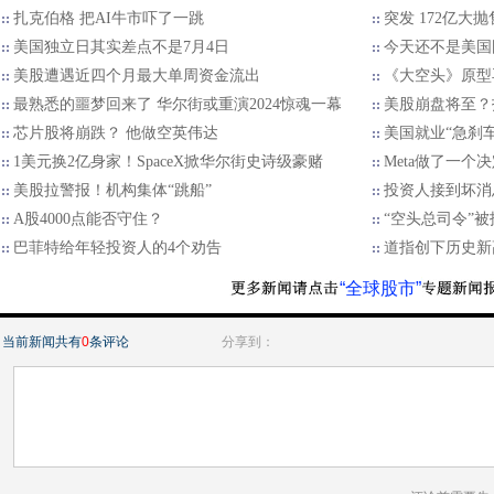
扎克伯格 把AI牛市吓了一跳
突发 172亿大
美国独立日其实差点不是7月4日
今天还不是美国
美股遭遇近四个月最大单周资金流出
《大空头》原型
最熟悉的噩梦回来了 华尔街或重演2024惊魂一幕
美股崩盘将至？
芯片股将崩跌？ 他做空英伟达
美国就业“急刹车
1美元换2亿身家！SpaceX掀华尔街史诗级豪赌
Meta做了一个
美股拉警报！机构集体“跳船”
投资人接到坏消
A股4000点能否守住？
“空头总司令”
巴菲特给年轻投资人的4个劝告
道指创下历史新
“全球股市”
当前新闻共有
0
条评论
分享到：