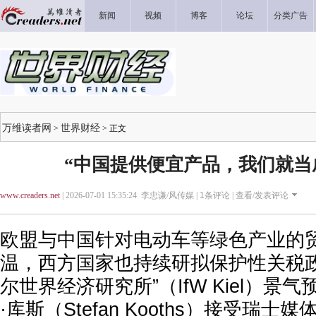
新闻
视频
博客
论坛
分类广告
万维读者网
世界财经
>
> 正文
“中国提供便宜产品，我们就当
www.creaders.net
| 2026-07-01 15:35:24 李忠谦/风传媒 |
1
条评论 |
查看/发表评论
欧盟与中国针对电动车等绿色产业的
温，西方国家也持续研拟保护性关税政
尔世界经济研究所”（IfW Kiel）景
·库斯（Stefan Kooths）接受瑞士