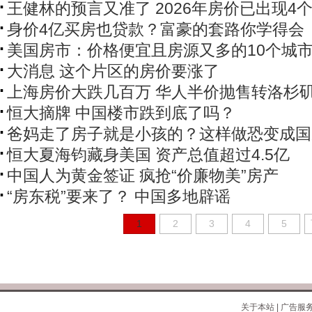
王健林的预言又准了 2026年房价已出现4
身价4亿买房也贷款？富豪的套路你学得会
美国房市：价格便宜且房源又多的10个城
大消息 这个片区的房价要涨了
上海房价大跌几百万 华人半价抛售转洛杉
恒大摘牌 中国楼市跌到底了吗？
爸妈走了房子就是小孩的？这样做恐变成国
恒大夏海钧藏身美国 资产总值超过4.5亿
中国人为黄金签证 疯抢“价廉物美”房产
“房东税”要来了？ 中国多地辟谣
1
2
3
4
5
关于本站
|
广告服