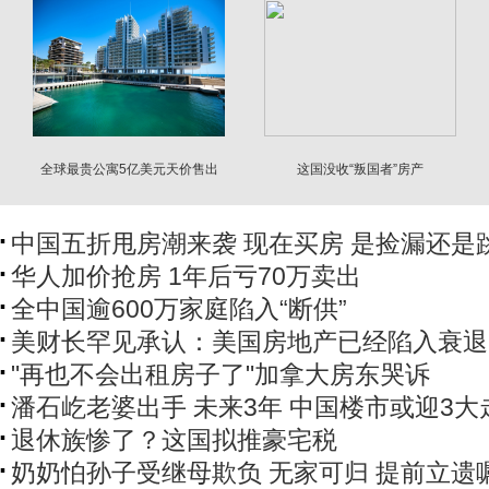
全球最贵公寓5亿美元天价售出
这国没收“叛国者”房产
买家背景曝光
中国五折甩房潮来袭 现在买房 是捡漏还是
华人加价抢房 1年后亏70万卖出
全中国逾600万家庭陷入“断供”
美财长罕见承认：美国房地产已经陷入衰退
"再也不会出租房子了"加拿大房东哭诉
潘石屹老婆出手 未来3年 中国楼市或迎3大
退休族惨了？这国拟推豪宅税
奶奶怕孙子受继母欺负 无家可归 提前立遗