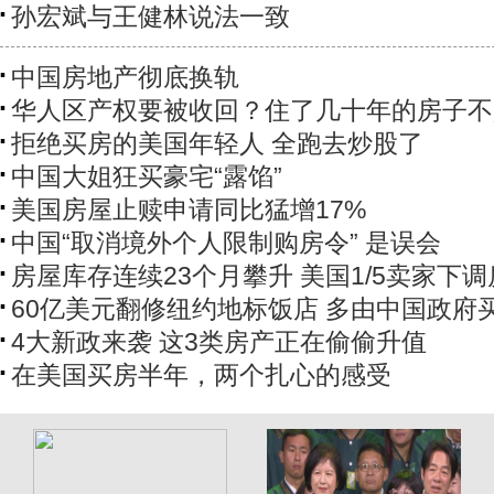
孙宏斌与王健林说法一致
中国房地产彻底换轨
华人区产权要被收回？住了几十年的房子不
拒绝买房的美国年轻人 全跑去炒股了
中国大姐狂买豪宅“露馅”
美国房屋止赎申请同比猛增17%
中国“取消境外个人限制购房令” 是误会
房屋库存连续23个月攀升 美国1/5卖家下
60亿美元翻修纽约地标饭店 多由中国政府
4大新政来袭 这3类房产正在偷偷升值
在美国买房半年，两个扎心的感受