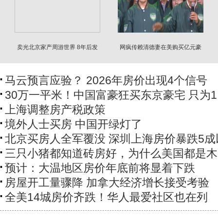
卖光北京家产周游世界 8年后发
网疯传赖清德妻在美购买亿元豪
现账上多了2个亿
宅 总统府回应
马云预言应验？ 2026年房价出现4个信号
30万一平米！中国富豪狂买东京豪宅 只为
上海调整房产税政策
境外人士买房 中国开绿灯了
北京买房人全军覆没 深圳上海房价暴跌5成
三只小猪都知道砖房好，为什么美国都是木
预计：大温地区房价年底前将显着下跌
房屋开工量骤降 加拿大经济增长接受考验
全美14城房价齐跌！华人最爱社区也在列