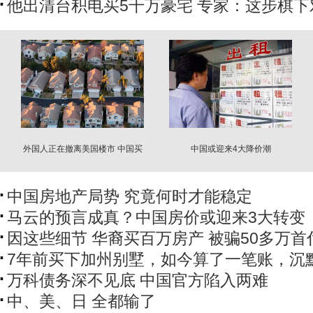
他出清台积电买5千万豪宅 专家：这步棋下
外国人正在撤离美国楼市 中国买
中国或迎来4大降价潮
家骤减 这国逆袭
中国房地产局势 究竟何时才能稳定
马云的预言成真？中国房价或迎来3大转变
因这些细节 华裔买百万房产 被骗50多万首
7年前买下加州别墅，如今算了一笔账，沉
万科债务深不见底 中国官方陷入两难
中、美、日 全都输了