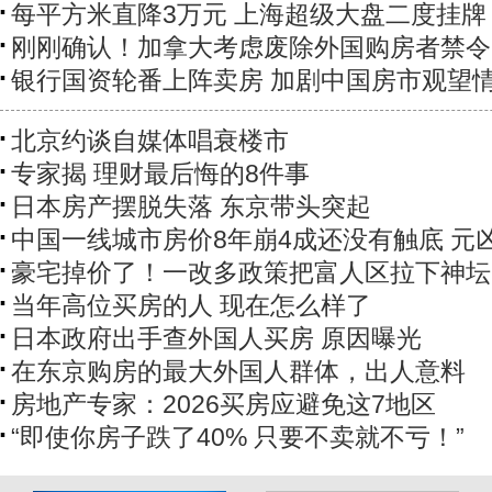
每平方米直降3万元 上海超级大盘二度挂牌
刚刚确认！加拿大考虑废除外国购房者禁令
银行国资轮番上阵卖房 加剧中国房市观望
北京约谈自媒体唱衰楼市
专家揭 理财最后悔的8件事
日本房产摆脱失落 东京带头突起
中国一线城市房价8年崩4成还没有触底 元
豪宅掉价了！一改多政策把富人区拉下神坛
当年高位买房的人 现在怎么样了
日本政府出手查外国人买房 原因曝光
在东京购房的最大外国人群体，出人意料
房地产专家：2026买房应避免这7地区
“即使你房子跌了40% 只要不卖就不亏！”