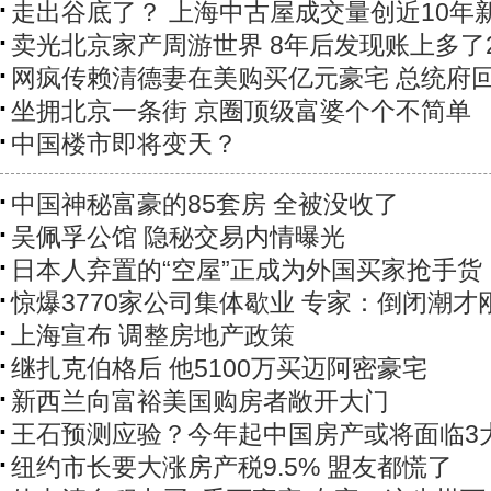
走出谷底了？ 上海中古屋成交量创近10年
卖光北京家产周游世界 8年后发现账上多了
网疯传赖清德妻在美购买亿元豪宅 总统府
坐拥北京一条街 京圈顶级富婆个个不简单
中国楼市即将变天？
中国神秘富豪的85套房 全被没收了
吴佩孚公馆 隐秘交易内情曝光
日本人弃置的“空屋”正成为外国买家抢手货
惊爆3770家公司集体歇业 专家：倒闭潮才
上海宣布 调整房地产政策
继扎克伯格后 他5100万买迈阿密豪宅
新西兰向富裕美国购房者敞开大门
王石预测应验？今年起中国房产或将面临3
纽约市长要大涨房产税9.5% 盟友都慌了