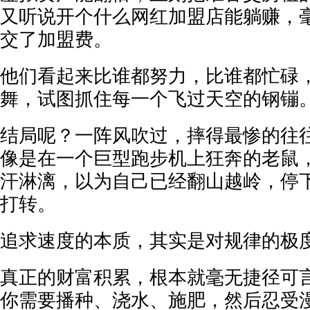
又听说开个什么网红加盟店能躺赚，
交了加盟费。
他们看起来比谁都努力，比谁都忙碌
舞，试图抓住每一个飞过天空的钢镚
结局呢？一阵风吹过，摔得最惨的往
像是在一个巨型跑步机上狂奔的老鼠
汗淋漓，以为自己已经翻山越岭，停
打转。
追求速度的本质，其实是对规律的极
真正的财富积累，根本就毫无捷径可
你需要播种、浇水、施肥，然后忍受