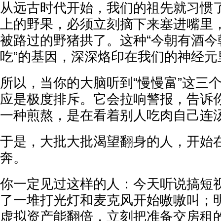
从远古时代开始，我们的祖先就习惯
上的野果，必须立刻摘下来塞进嘴里
被路过的野猪拱了。这种“今朝有酒今
吃”的基因，深深烙印在我们的神经元
所以，当你的大脑听到“慢慢富”这三
应是极度排斥。它会拉响警报，告诉
一种煎熬，是在看着别人吃肉自己连
于是，大批大批渴望翻身的人，开始在
奔。
你一定见过这样的人：今天听说搞短
了一堆打光灯和麦克风开始嗷嗷叫；
虚拟资产能翻倍，立刻把准备交房租