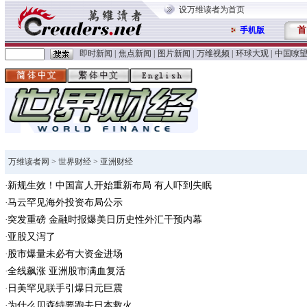
设万维读者为首页
首
手机版
即时新闻
|
焦点新闻
|
图片新闻
|
万维视频
|
环球大观
|
中国嘹
万维读者网
>
世界财经
> 亚洲财经
新规生效！中国富人开始重新布局 有人吓到失眠
马云罕见海外投资布局公示
突发重磅 金融时报爆美日历史性外汇干预内幕
亚股又泻了
股市爆量未必有大资金进场
全线飙涨 亚洲股市满血复活
日美罕见联手引爆日元巨震
为什么贝森特要跑去日本救火