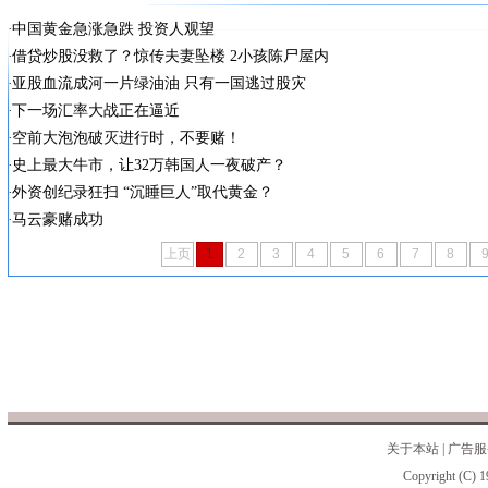
中国黄金急涨急跌 投资人观望
借贷炒股没救了？惊传夫妻坠楼 2小孩陈尸屋内
亚股血流成河一片绿油油 只有一国逃过股灾
下一场汇率大战正在逼近
空前大泡泡破灭进行时，不要赌！
史上最大牛市，让32万韩国人一夜破产？
外资创纪录狂扫 “沉睡巨人”取代黄金？
马云豪赌成功
上页
1
2
3
4
5
6
7
8
关于本站
|
广告服
Copyright (C) 1