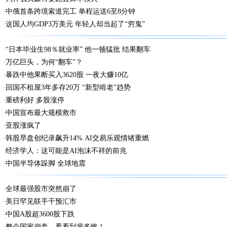
中俄首条跨境索道完工 单程运送6至8分钟
这国人均GDP3万美元 年轻人却当起了“穷鬼”
“日本毕业生98％就业率” 他一顿猛批 结果翻车
万亿巨头，为何“翻车”？
暴跌中他果断买入3620股 一夜大赚10亿
回国不租屋3年多存20万 “新型啃老”趋势
重磅利好 多股涨停
中国宣布最大规模救市
亚股涨疯了
韩股早盘创纪录飙升14% AI交易乐观情绪重燃
经济学人：这可能是AI泡沫不祥的前兆
中国半导体跺脚 全球地震
全球最强股市突然崩了
美日罕见联手干预汇市
中国A股超3600股下跌
整个国家崩盘，看看到底多惨！