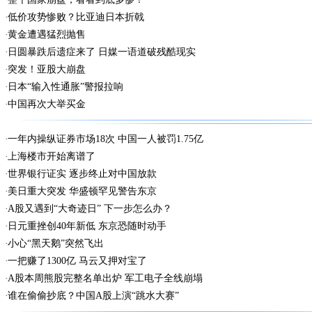
低价攻势惨败？比亚迪日本折戟
黄金遭遇猛烈抛售
日圆暴跌后遗症来了 日媒一语道破残酷现实
突发！亚股大崩盘
日本“输入性通胀”警报拉响
中国再次大举买金
一年内操纵证券市场18次 中国一人被罚1.75亿
上海楼市开始离谱了
世界银行证实 逐步终止对中国放款
美日重大突发 华盛顿罕见警告东京
A股又遇到“大奇迹日” 下一步怎么办？
日元重挫创40年新低 东京恐随时动手
小心“黑天鹅”突然飞出
一把赚了1300亿 马云又押对宝了
A股本周熊股完整名单出炉 军工电子全线崩塌
谁在偷偷抄底？中国A股上演“跳水大赛”