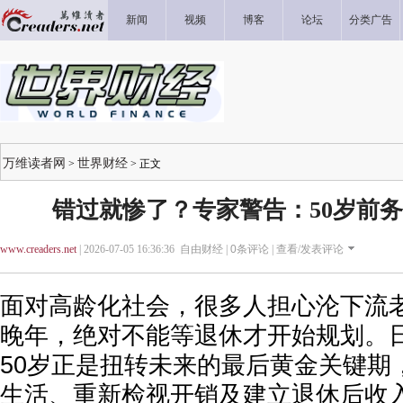
新闻
视频
博客
论坛
分类广告
万维读者网
世界财经
>
> 正文
错过就惨了？专家警告：50岁前务
www.creaders.net
| 2026-07-05 16:36:36 自由财经 |
0
条评论 |
查看/发表评论
面对高龄化社会，很多人担心沦下流
晚年，绝对不能等退休才开始规划。
50岁正是扭转未来的最后黄金关键期
生活、重新检视开销及建立退休后收