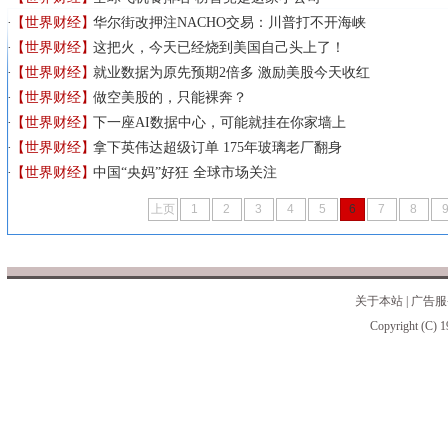
【世界财经】
华尔街改押注NACHO交易：川普打不开海峡
【世界财经】
这把火，今天已经烧到美国自己头上了！
【世界财经】
就业数据为原先预期2倍多 激励美股今天收红
【世界财经】
做空美股的，只能裸奔？
【世界财经】
下一座AI数据中心，可能就挂在你家墙上
【世界财经】
拿下英伟达超级订单 175年玻璃老厂翻身
【世界财经】
中国“央妈”好狂 全球市场关注
上页
1
2
3
4
5
6
7
8
关于本站
|
广告服
Copyright (C) 1