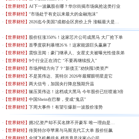
【世界财经】
AI下一波飙股在哪？华尔街揭市场疯抢这类行业
【世界财经】
“市场处于有史以来最大的金融泡沫”
【世界财经】
2026迄今美国7成都会区房价上升 涨幅最大是…
【世界财经】
股价狂涨350%！这家芯片公司成黑马 大厂抢下单
【世界财经】
首季度获利暴增26％！这家能源巨头赢麻了
【世界财经】
震惊丑闻：豪门继承人、女星丈夫被曝光性侵亲弟
【世界财经】
9个行业正在消亡 “不要再继续投入”
【世界财经】
市场押错方向了？“新债王”劝快囤3类资产
【世界财经】
不是英伟达、英特尔 2026年最耀眼明星是它
【世界财经】
两大信号，加国央行降息预期升温
【世界财经】
辗压英伟达！这档成大黑马 今年股价已狂喷逾3倍
【世界财经】
中国Shein在巴黎，变成“鬼店”
【世界财经】
下周大事件！有望引爆新一波股价涨势
【世界财经】
拥2亿资产却不买名牌不开豪车 唯一理由是…
【世界财经】
传英特尔夺苹果与马斯克代工大单 股价狂飙
【世界财经】
全球飞机餐排名 榜首竟是这家小公司