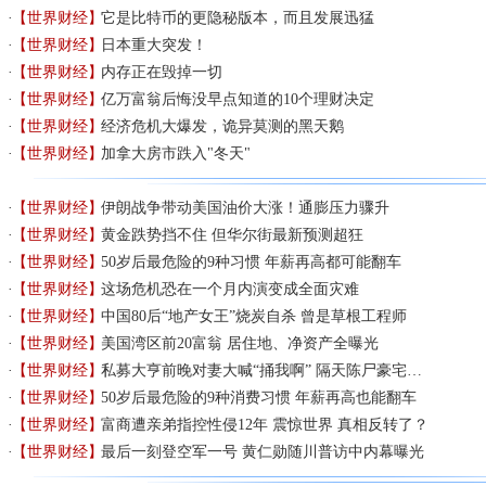
【世界财经】
它是比特币的更隐秘版本，而且发展迅猛
【世界财经】
日本重大突发！
【世界财经】
内存正在毁掉一切
【世界财经】
亿万富翁后悔没早点知道的10个理财决定
【世界财经】
经济危机大爆发，诡异莫测的黑天鹅
【世界财经】
加拿大房市跌入"冬天"
【世界财经】
伊朗战争带动美国油价大涨！通膨压力骤升
【世界财经】
黄金跌势挡不住 但华尔街最新预测超狂
【世界财经】
50岁后最危险的9种习惯 年薪再高都可能翻车
【世界财经】
这场危机恐在一个月内演变成全面灾难
【世界财经】
中国80后“地产女王”烧炭自杀 曾是草根工程师
【世界财经】
美国湾区前20富翁 居住地、净资产全曝光
【世界财经】
私募大亨前晚对妻大喊“捅我啊” 隔天陈尸豪宅…
【世界财经】
50岁后最危险的9种消费习惯 年薪再高也能翻车
【世界财经】
富商遭亲弟指控性侵12年 震惊世界 真相反转了？
【世界财经】
最后一刻登空军一号 黄仁勋随川普访中内幕曝光