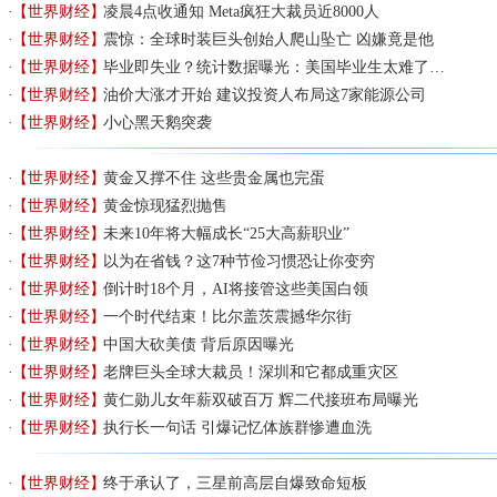
【世界财经】
凌晨4点收通知 Meta疯狂大裁员近8000人
【世界财经】
震惊：全球时装巨头创始人爬山坠亡 凶嫌竟是他
【世界财经】
毕业即失业？统计数据曝光：美国毕业生太难了…
【世界财经】
油价大涨才开始 建议投资人布局这7家能源公司
【世界财经】
小心黑天鹅突袭
【世界财经】
黄金又撑不住 这些贵金属也完蛋
【世界财经】
黄金惊现猛烈抛售
【世界财经】
未来10年将大幅成长“25大高薪职业”
【世界财经】
以为在省钱？这7种节俭习惯恐让你变穷
【世界财经】
倒计时18个月，AI将接管这些美国白领
【世界财经】
一个时代结束！比尔盖茨震撼华尔街
【世界财经】
中国大砍美债 背后原因曝光
【世界财经】
老牌巨头全球大裁员！深圳和它都成重灾区
【世界财经】
黄仁勋儿女年薪双破百万 辉二代接班布局曝光
【世界财经】
执行长一句话 引爆记忆体族群惨遭血洗
【世界财经】
终于承认了，三星前高层自爆致命短板