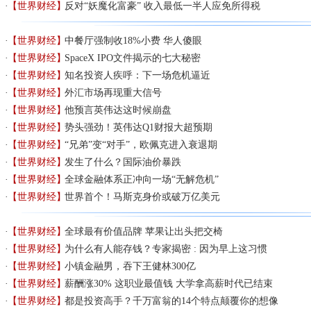
【世界财经】
反对“妖魔化富豪” 收入最低一半人应免所得税
【世界财经】
中餐厅强制收18%小费 华人傻眼
【世界财经】
SpaceX IPO文件揭示的七大秘密
【世界财经】
知名投资人疾呼：下一场危机逼近
【世界财经】
外汇市场再现重大信号
【世界财经】
他预言英伟达这时候崩盘
【世界财经】
势头强劲！英伟达Q1财报大超预期
【世界财经】
“兄弟”变“对手”，欧佩克进入衰退期
【世界财经】
发生了什么？国际油价暴跌
【世界财经】
全球金融体系正冲向一场“无解危机”
【世界财经】
世界首个！马斯克身价或破万亿美元
【世界财经】
全球最有价值品牌 苹果让出头把交椅
【世界财经】
为什么有人能存钱？专家揭密 : 因为早上这习惯
【世界财经】
小镇金融男，吞下王健林300亿
【世界财经】
薪酬涨30% 这职业最值钱 大学拿高薪时代已结束
【世界财经】
都是投资高手？千万富翁的14个特点颠覆你的想像