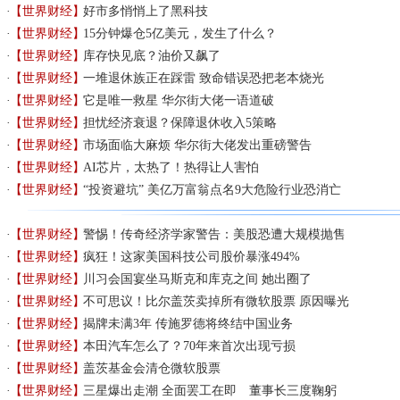
【世界财经】
好市多悄悄上了黑科技
【世界财经】
15分钟爆仓5亿美元，发生了什么？
【世界财经】
库存快见底？油价又飙了
【世界财经】
一堆退休族正在踩雷 致命错误恐把老本烧光
【世界财经】
它是唯一救星 华尔街大佬一语道破
【世界财经】
担忧经济衰退？保障退休收入5策略
【世界财经】
市场面临大麻烦 华尔街大佬发出重磅警告
【世界财经】
AI芯片，太热了！热得让人害怕
【世界财经】
“投资避坑” 美亿万富翁点名9大危险行业恐消亡
【世界财经】
警惕！传奇经济学家警告：美股恐遭大规模抛售
【世界财经】
疯狂！这家美国科技公司股价暴涨494%
【世界财经】
川习会国宴坐马斯克和库克之间 她出圈了
【世界财经】
不可思议！比尔盖茨卖掉所有微软股票 原因曝光
【世界财经】
揭牌未满3年 传施罗德将终结中国业务
【世界财经】
本田汽车怎么了？70年来首次出现亏损
【世界财经】
盖茨基金会清仓微软股票
【世界财经】
三星爆出走潮 全面罢工在即 董事长三度鞠躬