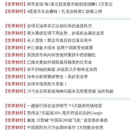
【世界财经】
研究发现 每1美元投资股市能创造报酬1.5万美元
【世界财经】
4星座天生会赚钱！扎克伯格黄仁勋都上榜
【世界财经】
全球石油库存正以创纪录的速度耗尽
【世界财经】
两大重磅定调下周走势，抄底机会藏在这里
【世界财经】
令人震惊！辉达市值目前仅落后美中
【世界财经】
外汇储备大缩水 这两个国家受创最重
【世界财经】
美国房市风向转变德州重跌中西部翻红
【世界财经】
已婚夫妻如何领取最高额度的社安金
【世界财经】
存不到钱的家庭 冰箱里几乎都有这东西
【世界财经】
传奇分析师重磅警告：系好安全带
【世界财经】
全球市场突然大变脸！
【世界财经】
川习会后荷莫兹海峡问题未见明显突破 油价劲扬
【世界财经】
一趟旅行毁在这些细节？6大隐形吃钱地雷
【世界财经】
英伟达7天猛涨20% 甩开穷追在后的Google
【世界财经】
尴尬 川普喊“中国买200架飞机” 波音股价暴跌
【世界财经】
中国股民对川习会期待落空 3大指数全收黑