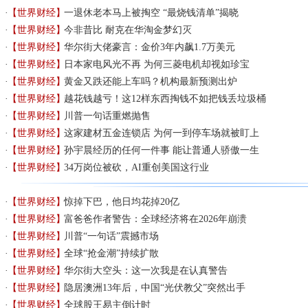
【世界财经】
一退休老本马上被掏空 “最烧钱清单”揭晓
【世界财经】
今非昔比 耐克在华淘金梦幻灭
【世界财经】
华尔街大佬豪言：金价3年内飙1.7万美元
【世界财经】
日本家电风光不再 为何三菱电机却视如珍宝
【世界财经】
黄金又跌还能上车吗？机构最新预测出炉
【世界财经】
越花钱越亏！这12样东西掏钱不如把钱丢垃圾桶
【世界财经】
川普一句话重燃抛售
【世界财经】
这家建材五金连锁店 为何一到停车场就被盯上
【世界财经】
孙宇晨经历的任何一件事 能让普通人骄傲一生
【世界财经】
34万岗位被砍，AI重创美国这行业
【世界财经】
惊掉下巴，他日均花掉20亿
【世界财经】
富爸爸作者警告：全球经济将在2026年崩溃
【世界财经】
川普“一句话”震撼市场
【世界财经】
全球“抢金潮”持续扩散
【世界财经】
华尔街大空头：这一次我是在认真警告
【世界财经】
隐居澳洲13年后，中国“光伏教父”突然出手
【世界财经】
全球股王易主倒计时