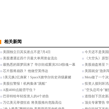
相关新闻
美国独立日其实差点不是7月4日
今天还不是美国
美股遭遇近四个月最大单周资金流出
《大空头》原型
最熟悉的噩梦回来了 华尔街或重演2024惊魂一幕
美股崩盘将至？
芯片股将崩跌？ 他做空英伟达
美国就业“急刹车
1美元换2亿身家！SpaceX掀华尔街史诗级豪赌
Meta做了一个
美股拉警报！机构集体“跳船”
投资人接到坏消
A股4000点能否守住？
“空头总司令”
巴菲特给年轻投资人的4个劝告
道指创下历史新
万亿美元举债狂欢 将美股推向危险高位
顶尖专家警告 
“史上最贵”警报拉响 美股恐迎历史性崩盘
华尔街对下半年