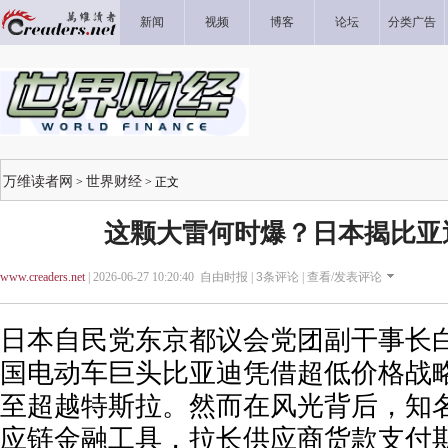
新闻
视频
博客
论坛
分类广告
万维读者网
世界财经
>
> 正文
这颗大雷何时爆？日本揭比亚
www.creaders.net
| 2026-06-27 10:20:40 自由时报 |
3
条评论 |
查看/发表评论
日本自民党东京都议会党团副干事长
国电动车巨头比亚迪凭借超低价格战
至超越特斯拉。然而在风光背后，知
应链金融工具，拉长供应商货款支付