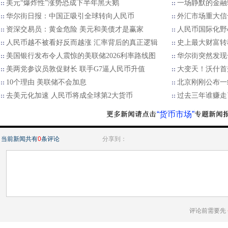
美元“爆炸性”涨势恐成下半年黑天鹅
一场静默的金融
华尔街日报：中国正吸引全球转向人民币
外汇市场重大信
资深交易员：黄金危险 美元和美债才是赢家
人民币国际化野
人民币越不被看好反而越涨 汇率背后的真正逻辑
史上最大财富转
美国银行发布令人震惊的美联储2026利率路线图
华尔街突然发现
美两党参议员敦促财长 联手G7逼人民币升值
大变天！沃什首
10个理由 美联储不会加息
北京刚刚公布一
去美元化加速 人民币将成全球第2大货币
过去三年谁赚走
“货币市场”
当前新闻共有
0
条评论
分享到：
评论前需要先