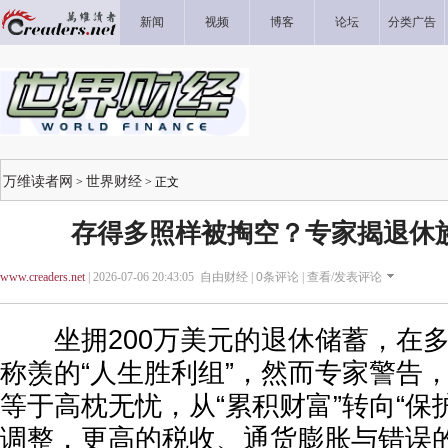
新闻
视频
博客
论坛
分类广告
万维读者网
世界财经
>
> 正文
存得多照样被掏空？专家揭退休
www.creaders.net
| 2026-07-06 20:43:05 自由财经 |
0
条评论 |
查看/发表评论
坐拥200万美元的退休储蓄，在多
称羡的“人生胜利组”，然而专家警告
等于高枕无忧，从“累积财富”转向“保
调整，更高的税收、通货膨胀与错误