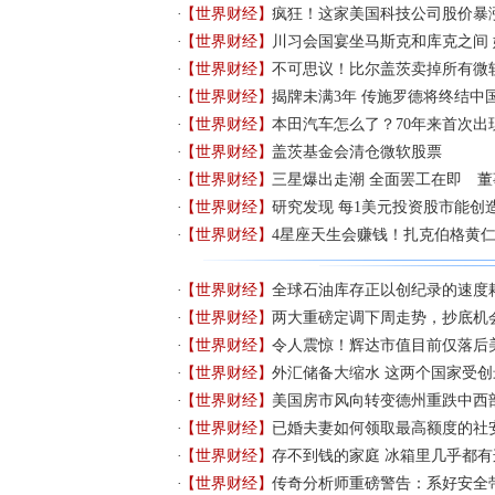
【世界财经】
疯狂！这家美国科技公司股价暴涨
【世界财经】
川习会国宴坐马斯克和库克之间 
【世界财经】
不可思议！比尔盖茨卖掉所有微
【世界财经】
揭牌未满3年 传施罗德将终结中
【世界财经】
本田汽车怎么了？70年来首次出
【世界财经】
盖茨基金会清仓微软股票
【世界财经】
三星爆出走潮 全面罢工在即 
【世界财经】
研究发现 每1美元投资股市能创造
【世界财经】
4星座天生会赚钱！扎克伯格黄
【世界财经】
全球石油库存正以创纪录的速度
【世界财经】
两大重磅定调下周走势，抄底机
【世界财经】
令人震惊！辉达市值目前仅落后
【世界财经】
外汇储备大缩水 这两个国家受创
【世界财经】
美国房市风向转变德州重跌中西
【世界财经】
已婚夫妻如何领取最高额度的社
【世界财经】
存不到钱的家庭 冰箱里几乎都有
【世界财经】
传奇分析师重磅警告：系好安全