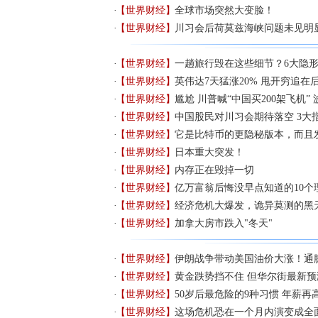
【世界财经】
全球市场突然大变脸！
【世界财经】
川习会后荷莫兹海峡问题未见明
【世界财经】
一趟旅行毁在这些细节？6大隐
【世界财经】
英伟达7天猛涨20% 甩开穷追在后的
【世界财经】
尴尬 川普喊“中国买200架飞机”
【世界财经】
中国股民对川习会期待落空 3大
【世界财经】
它是比特币的更隐秘版本，而且
【世界财经】
日本重大突发！
【世界财经】
内存正在毁掉一切
【世界财经】
亿万富翁后悔没早点知道的10个
【世界财经】
经济危机大爆发，诡异莫测的黑
【世界财经】
加拿大房市跌入"冬天"
【世界财经】
伊朗战争带动美国油价大涨！通
【世界财经】
黄金跌势挡不住 但华尔街最新预
【世界财经】
50岁后最危险的9种习惯 年薪再
【世界财经】
这场危机恐在一个月内演变成全