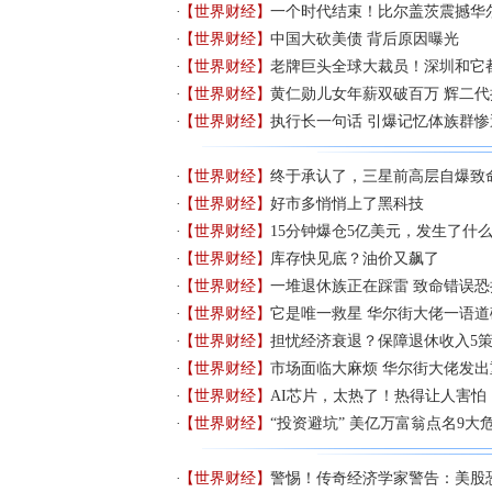
【世界财经】
一个时代结束！比尔盖茨震撼华
【世界财经】
中国大砍美债 背后原因曝光
【世界财经】
老牌巨头全球大裁员！深圳和它
【世界财经】
黄仁勋儿女年薪双破百万 辉二
【世界财经】
执行长一句话 引爆记忆体族群惨
【世界财经】
终于承认了，三星前高层自爆致
【世界财经】
好市多悄悄上了黑科技
【世界财经】
15分钟爆仓5亿美元，发生了什
【世界财经】
库存快见底？油价又飙了
【世界财经】
一堆退休族正在踩雷 致命错误
【世界财经】
它是唯一救星 华尔街大佬一语道
【世界财经】
担忧经济衰退？保障退休收入5
【世界财经】
市场面临大麻烦 华尔街大佬发出
【世界财经】
AI芯片，太热了！热得让人害怕
【世界财经】
“投资避坑” 美亿万富翁点名9大
【世界财经】
警惕！传奇经济学家警告：美股