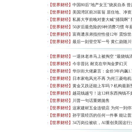
【世界财经】
中国80后“地产女王”烧炭自杀 
【世界财经】
美国湾区前20富翁 居住地、净
【世界财经】
私募大亨前晚对妻大喊“捅我啊”
【世界财经】
50岁后最危险的9种消费习惯 
【世界财经】
富商遭亲弟指控性侵12年 震惊世
【世界财经】
最后一刻登空军一号 黄仁勋随
【世界财经】
一退休老本马上被掏空 “最烧钱
【世界财经】
今非昔比 耐克在华淘金梦幻灭
【世界财经】
华尔街大佬豪言：金价3年内飙1.
【世界财经】
日本家电风光不再 为何三菱电
【世界财经】
黄金又跌还能上车吗？机构最新
【世界财经】
越花钱越亏！这12样东西掏钱不
【世界财经】
川普一句话重燃抛售
【世界财经】
这家建材五金连锁店 为何一到
【世界财经】
孙宇晨经历的任何一件事 能让
【世界财经】
34万岗位被砍，AI重创美国这行