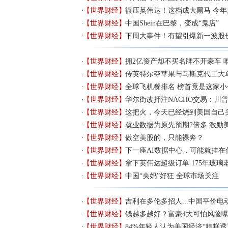
【世界财经】
辗压英伟达！这档成大黑马 今年
【世界财经】
中国Shein在巴黎，变成“鬼店”
【世界财经】
下周大事件！有望引爆新一波股
【世界财经】
拥2亿资产却不买名牌不开豪车 
【世界财经】
传英特尔夺苹果与马斯克代工大
【世界财经】
全球飞机餐排名 榜首竟是这家小
【世界财经】
华尔街改押注NACHO交易：川
【世界财经】
这把火，今天已经烧到美国自己
【世界财经】
就业数据为原先预期2倍多 激励
【世界财经】
做空美股的，只能裸奔？
【世界财经】
下一座AI数据中心，可能就挂在
【世界财经】
拿下英伟达超级订单 175年玻璃
【世界财经】
中国“央妈”好狂 全球市场关注
【世界财经】
吉利在多伦多招人...中国平价电
【世界财经】
钱越多越好？富豪4大可怕风险曝
【世界财经】
84%年轻人认为美国经济“糟糕透