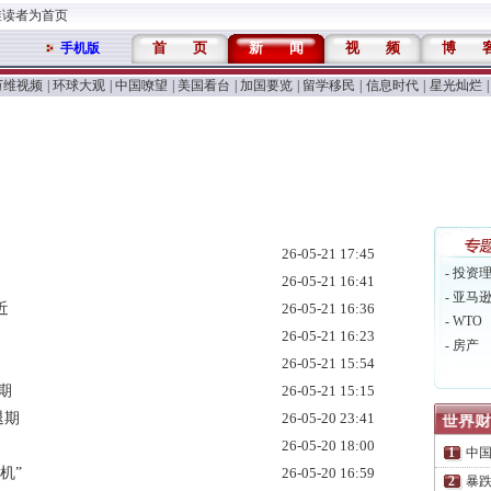
维读者为首页
首
页
新
闻
视
频
博
手机版
万维视频
|
环球大观
|
中国嘹望
|
美国看台
|
加国要览
|
留学移民
|
信息时代
|
星光灿烂
|
26-05-21 17:45
- 投资
26-05-21 16:41
- 亚马
近
26-05-21 16:36
- WTO
26-05-21 16:23
- 房产
26-05-21 15:54
期
26-05-21 15:15
退期
26-05-20 23:41
26-05-20 18:00
中
机”
26-05-20 16:59
暴跌