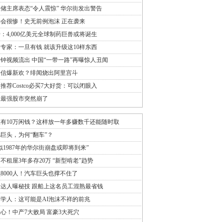
储主席表态“令人震惊” 华尔街发出警告
会很惨！史无前例泡沫 正在袭来
：4,000亿美元全球制药巨兽或将诞生
专家：一旦有钱 就该升级这10样东西
分钟视频流出 中国“一带一路”再曝惊人丑闻
崇信爆新欢？绯闻烧出阿里宫斗
推荐Costco必买7大好货：可以闭眼入
球最强股市突然崩了
有10万闲钱？这样放一年多赚数千还能随时取
巨头，为何“翻车”？
似1987年的华尔街崩盘或即将到来”
不租屋3年多存20万 “新型啃老”趋势
8000人！汽车巨头也撑不住了
达人曝秘技 跟船上这名员工混熟最省钱
学人：这可能是AI泡沫不祥的前兆
心！中产7大败局 富豪3大死穴