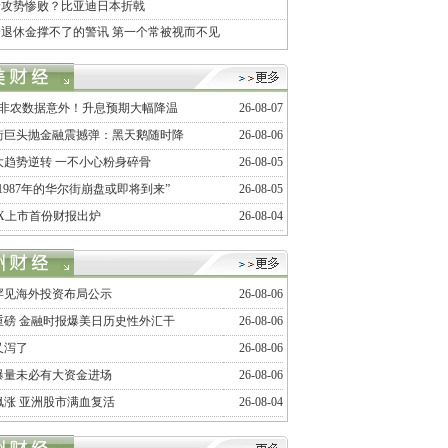
价攻势惨败？比亚迪日本折戟
退休金撑不了的警讯 第一个常被视而不见
月非农数据意外！升息预期大幅降温
26-08-07
街巨头抛金融震撼弹：黑天鹅随时降
26-08-06
大趋势逆转 一不小心粉身碎骨
26-08-05
1987年的华尔街崩盘或即将到来”
26-08-05
ceX上市首份财报出炉
26-08-04
罕见海外投资布局公示
26-08-06
重磅 金融时报爆美日历史性外汇干
26-08-06
又泻了
26-08-06
爆量未必有大资金进场
26-08-06
飙涨 亚洲股市满血复活
26-08-04