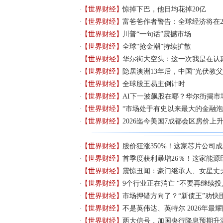
【世界财经】
惊掉下巴，他日均花掉20亿
【世界财经】
富爸爸作者警告：全球经济将在2
【世界财经】
川普“一句话”震撼市场
【世界财经】
全球“抢金潮”持续扩散
【世界财经】
华尔街大空头：这一次我是在认
【世界财经】
隐居澳洲13年后，中国“光伏教父
【世界财经】
全球股王易主倒计时
【世界财经】
AI下一波飙股在哪？华尔街揭市
【世界财经】
“市场处于有史以来最大的金融泡
【世界财经】
2026迄今美国7成都会区房价上
【世界财经】
股价狂涨350%！这家芯片公司成
【世界财经】
首季度获利暴增26％！这家能源
【世界财经】
震惊丑闻：豪门继承人、女星丈
【世界财经】
9个行业正在消亡 “不要再继续投
【世界财经】
市场押错方向了？“新债王”劝快
【世界财经】
不是英伟达、英特尔 2026年最
【世界财经】
两大信号，加国央行降息预期升