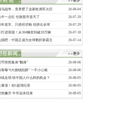
俄乌战争，竟养肥了这家欧洲军火巨
26-08-04
丛中一点红 伦敦股市逆天了
26-07-29
20年老车、只搭经济舱 却拼出全球
26-07-29
打进英国！从384辆卖到破28万辆
26-07-18
法国吧：中国正成为全球鹅肝新霸主
26-07-14
币突然集体“翻身”
26-08-06
客曝“6大烧钱陷阱” 一不小心账
26-08-06
持续走弱 给中国人什么样的机会？
26-08-05
大暴涨！创1超强纪录
26-08-05
突然飙升 牛市远未结束
26-08-05