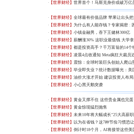
【世界财经】
世界首个！马斯克身价或破万亿
【世界财经】
全球最有价值品牌 苹果让出头把
【世界财经】
为什么有人能存钱？专家揭密 :
【世界财经】
小镇金融男，吞下王健林300亿
【世界财经】
薪酬涨30% 这职业最值钱 大学
【世界财经】
都是投资高手？千万富翁的14个
【世界财经】
凌晨4点收通知 Meta疯狂大裁员近
【世界财经】
震惊：全球时装巨头创始人爬山
【世界财经】
毕业即失业？统计数据曝光：美
【世界财经】
油价大涨才开始 建议投资人布局
【世界财经】
小心黑天鹅突袭
【世界财经】
黄金又撑不住 这些贵金属也完蛋
【世界财经】
黄金惊现猛烈抛售
【世界财经】
未来10年将大幅成长“25大高薪职
【世界财经】
以为在省钱？这7种节俭习惯恐
【世界财经】
倒计时18个月，AI将接管这些美