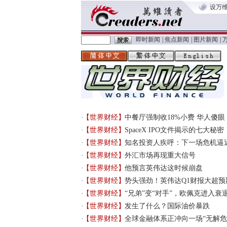
设万
即时新闻
|
焦点新闻
|
图片新闻
|
【世界财经】
中餐厅强制收18%小费 华人傻眼
【世界财经】
SpaceX IPO文件揭示的七大秘密
【世界财经】
知名投资人疾呼：下一场危机逼
【世界财经】
外汇市场再现重大信号
【世界财经】
他预言英伟达这时候崩盘
【世界财经】
势头强劲！英伟达Q1财报大超预
【世界财经】
“兄弟”变“对手”，欧佩克进入衰
【世界财经】
发生了什么？国际油价暴跌
【世界财经】
全球金融体系正冲向一场“无解危