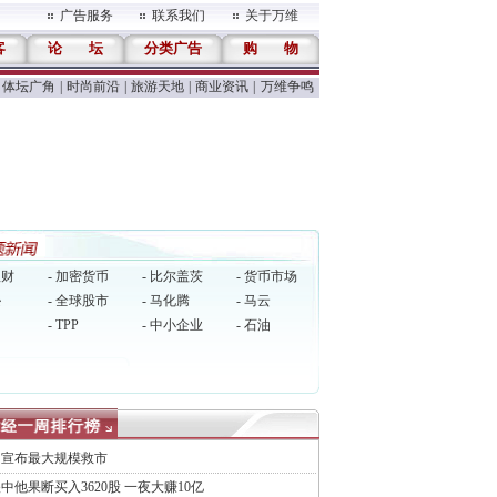
广告服务
联系我们
关于万维
客
论
坛
分类广告
购
物
体坛广角
|
时尚前沿
|
旅游天地
|
商业资讯
|
万维争鸣
理财
- 加密货币
- 比尔盖茨
- 货币市场
逊
- 全球股市
- 马化腾
- 马云
- TPP
- 中小企业
- 石油
国宣布最大规模救市
中他果断买入3620股 一夜大赚10亿