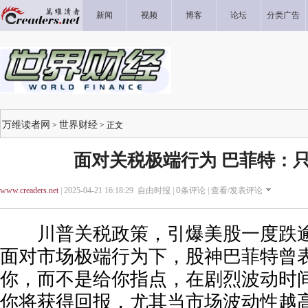
新闻
视频
博客
论坛
分类广告
万维读者网
世界财经
>
> 正文
面对关税极端行为 巴菲特：只
www.creaders.net
| 2025-04-21 16:18:29 自由时报 |
0
条评论 |
查看/发表评论
川普关税政策，引爆美股一度跌逾
面对市场极端行为下，股神巴菲特曾
你，而不是给你指点，在剧烈波动时
你将获得回报，尤其当市场波动性越