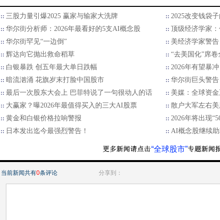
三股力量引爆2025 赢家与输家大洗牌
2025改变钱袋
华尔街分析师：2026年最看好的5支AI概念股
顶级经济学家：
华尔街罕见“一边倒”
美经济学家警告
辉达向它抛出救命稻草
“去美国化”席
白银暴跌 创五年最大单日跌幅
2026年有望暴
暗流汹涌 花旗岁末打脸中国股市
华尔街巨头警告：
最后一次股东大会上 巴菲特说了一句很动人的话
美媒：全球资金
大赢家？曝2026年最值得买入的三大AI股票
散户大军左右美
黄金和白银价格拉响警报
2026年将出现“
日本发出迄今最强烈警告！
AI概念股继续
“全球股市”
当前新闻共有
0
条评论
分享到：