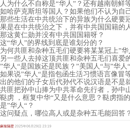
人为什么不自称是“华人”？还有越南朝鲜
如哈萨克斯坦等国人？如果他们不认为自己
那些生活在中共统治下的异族为什么硬要冠
果是在中共统治之下，并有中共国国籍的人
那这黄仁勋并没有中共国国籍呀？
这“华人”的界线到底是谁划分的？
为何共匪和杂种五毛们硬要将某某冠上”华
另一些人去掉这顶共匪和杂种五毛们喜爱的
”华人“是国族还是民族？”美国人“与”华人
如果说”华人“是指包函生活习惯语言像冒
出的他们的子女后代孙代不说汉语是不是就
共匪把孙中山捧为中共革命先行者，孙中山
鞑虏 ，框复中华“又是什么意思？鞑虏指
是”华人“？
这问疑点，哪位高人或是杂种五毛能回答
麻辣隔壁
2025年06月29日 23:19