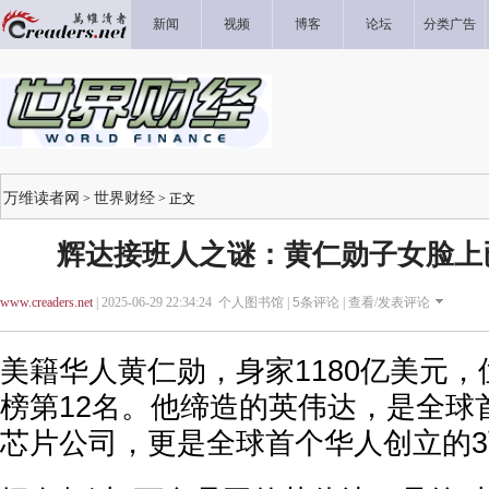
新闻
视频
博客
论坛
分类广告
万维读者网
世界财经
>
> 正文
辉达接班人之谜：黄仁勋子女脸上
www.creaders.net
| 2025-06-29 22:34:24 个人图书馆 |
5
条评论 |
查看/发表评论
美籍华人黄仁勋，身家1180亿美元
榜第12名。他缔造的英伟达，是全球
芯片公司，更是全球首个华人创立的