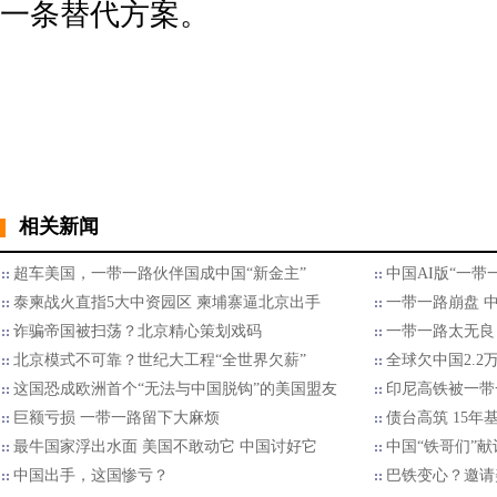
一条替代方案。
相关新闻
超车美国，一带一路伙伴国成中国“新金主”
中国AI版“一带
泰柬战火直指5大中资园区 柬埔寨逼北京出手
一带一路崩盘 
诈骗帝国被扫荡？北京精心策划戏码
一带一路太无良
北京模式不可靠？世纪大工程“全世界欠薪”
全球欠中国2.
这国恐成欧洲首个“无法与中国脱钩”的美国盟友
印尼高铁被一带
巨额亏损 一带一路留下大麻烦
债台高筑 15年
最牛国家浮出水面 美国不敢动它 中国讨好它
中国“铁哥们”献
中国出手，这国惨亏？
巴铁变心？邀请