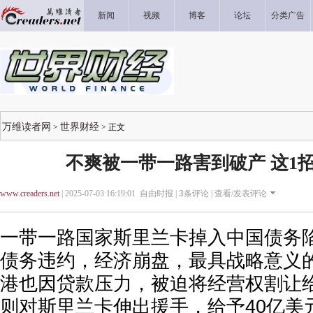
新闻
视频
博客
论坛
分类广告
万维读者网
世界财经
>
> 正文
不爽被一带一路害到破产 这1
www.creaders.net
| 2025-07-03 16:19:01 自由时报 |
3
条评论 |
查看/发表评论
一带一路国家斯里兰卡掉入中国债务陷
债务违约，经济崩盘，最具战略意义的
港也因贷款压力，被迫将经营权割让给
则对斯里兰卡伸出援手，给予40亿美