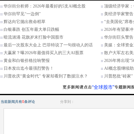
华尔街分析师：2026年最看好的5支AI概念股
顶级经济学家：
华尔街罕见“一边倒”
美经济学家警告
辉达向它抛出救命稻草
“去美国化”席
白银暴跌 创五年最大单日跌幅
2026年有望暴
暗流汹涌 花旗岁末打脸中国股市
华尔街巨头警告：
最后一次股东大会上 巴菲特说了一句很动人的话
美媒：全球资金
大赢家？曝2026年最值得买入的三大AI股票
散户大军左右美
黄金和白银价格拉响警报
2026年将出现“
日本发出迄今最强烈警告！
AI概念股继续
川普欢庆“黄金时代” 专家却看到了数据注水？
川普怒批“砖家”：
“全球股市”
当前新闻共有
0
条评论
分享到：