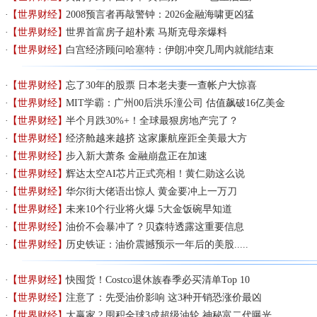
【世界财经】
2008预言者再敲警钟：2026金融海啸更凶猛
【世界财经】
世界首富房子超朴素 马斯克母亲爆料
【世界财经】
白宫经济顾问哈塞特：伊朗冲突几周内就能结束
【世界财经】
忘了30年的股票 日本老夫妻一查帐户大惊喜
【世界财经】
MIT学霸：广州00后洪乐潼公司 估值飙破16亿美金
【世界财经】
半个月跌30%+！全球最狠房地产完了？
【世界财经】
经济舱越来越挤 这家廉航座距全美最大方
【世界财经】
步入新大萧条 金融崩盘正在加速
【世界财经】
辉达太空AI芯片正式亮相！黄仁勋这么说
【世界财经】
华尔街大佬语出惊人 黄金要冲上一万刀
【世界财经】
未来10个行业将火爆 5大金饭碗早知道
【世界财经】
油价不会暴冲了？贝森特透露这重要信息
【世界财经】
历史铁证：油价震撼预示一年后的美股.....
【世界财经】
快囤货！Costco退休族春季必买清单Top 10
【世界财经】
注意了：先受油价影响 这3种开销恐涨价最凶
【世界财经】
大赢家 ? 囤积全球3成超级油轮 神秘富二代曝光