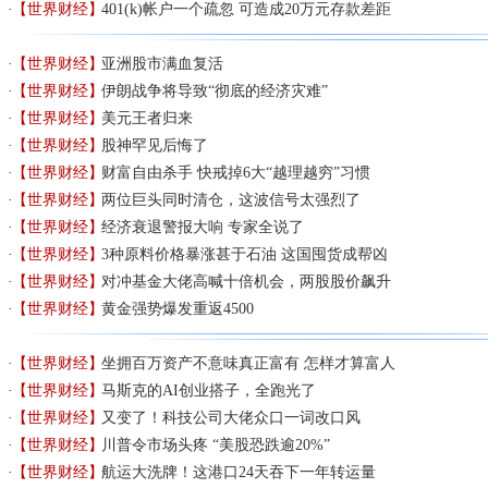
【世界财经】
401(k)帐户一个疏忽 可造成20万元存款差距
【世界财经】
亚洲股市满血复活
【世界财经】
伊朗战争将导致“彻底的经济灾难”
【世界财经】
美元王者归来
【世界财经】
股神罕见后悔了
【世界财经】
财富自由杀手 快戒掉6大“越理越穷”习惯
【世界财经】
两位巨头同时清仓，这波信号太强烈了
【世界财经】
经济衰退警报大响 专家全说了
【世界财经】
3种原料价格暴涨甚于石油 这国囤货成帮凶
【世界财经】
对冲基金大佬高喊十倍机会，两股股价飙升
【世界财经】
黄金强势爆发重返4500
【世界财经】
坐拥百万资产不意味真正富有 怎样才算富人
【世界财经】
马斯克的AI创业搭子，全跑光了
【世界财经】
又变了！科技公司大佬众口一词改口风
【世界财经】
川普令市场头疼 “美股恐跌逾20%”
【世界财经】
航运大洗牌！这港口24天吞下一年转运量