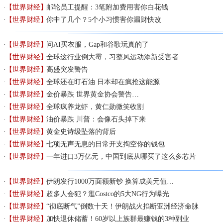
【世界财经】
邮轮员工提醒：3笔附加费用害你白花钱
【世界财经】
你中了几个？5个小习惯害你漏财快改
【世界财经】
问AI买衣服，Gap和谷歌玩真的了
【世界财经】
全球这行业倒大霉，习整风运动添新受害者
【世界财经】
高盛突发警告
【世界财经】
全球还在盯石油 日本却在疯抢这能源
【世界财经】
金价暴跌 世界黄金协会警告…
【世界财经】
全球疯养龙虾，黄仁勋微笑收割
【世界财经】
油价暴跌 川普：会像石头掉下来
【世界财经】
黄金史诗级坠落的背后
【世界财经】
七项无声无息的日常开支掏空你的钱包
【世界财经】
一年进口3万亿元，中国到底从哪买了这么多芯片
【世界财经】
伊朗发行1000万面额新钞 换算成美元值…
【世界财经】
超多人会犯？逛Costco的5大NG行为曝光
【世界财经】
“彻底断气”倒数十天！伊朗战火掐断亚洲经济命脉
【世界财经】
加快退休储蓄！60岁以上族群最赚钱的3种副业