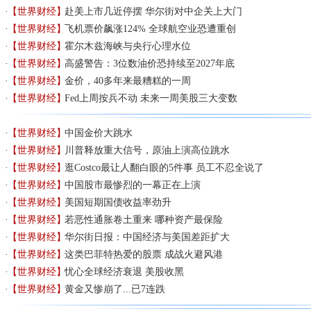
【世界财经】
赴美上市几近停摆 华尔街对中企关上大门
【世界财经】
飞机票价飙涨124% 全球航空业恐遭重创
【世界财经】
霍尔木兹海峡与央行心理水位
【世界财经】
高盛警告：3位数油价恐持续至2027年底
【世界财经】
金价，40多年来最糟糕的一周
【世界财经】
Fed上周按兵不动 未来一周美股三大变数
【世界财经】
中国金价大跳水
【世界财经】
川普释放重大信号，原油上演高位跳水
【世界财经】
逛Costco最让人翻白眼的5件事 员工不忍全说了
【世界财经】
中国股市最惨烈的一幕正在上演
【世界财经】
美国短期国债收益率劲升
【世界财经】
若恶性通胀卷土重来 哪种资产最保险
【世界财经】
华尔街日报：中国经济与美国差距扩大
【世界财经】
这类巴菲特热爱的股票 成战火避风港
【世界财经】
忧心全球经济衰退 美股收黑
【世界财经】
黄金又惨崩了...已7连跌