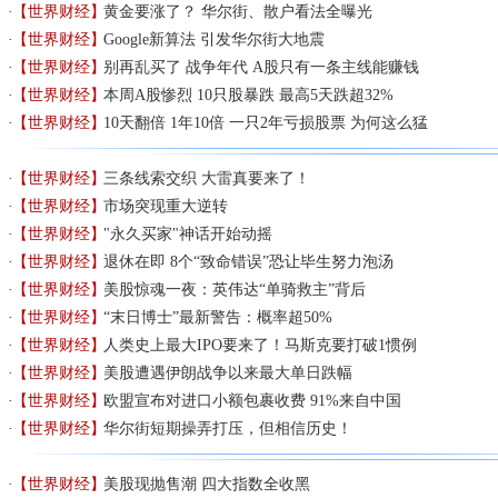
【世界财经】
黄金要涨了？ 华尔街、散户看法全曝光
【世界财经】
Google新算法 引发华尔街大地震
【世界财经】
别再乱买了 战争年代 A股只有一条主线能赚钱
【世界财经】
本周A股惨烈 10只股暴跌 最高5天跌超32%
【世界财经】
10天翻倍 1年10倍 一只2年亏损股票 为何这么猛
【世界财经】
三条线索交织 大雷真要来了！
【世界财经】
​市场突现重大逆转
【世界财经】
"永久买家"神话开始动摇
【世界财经】
退休在即 8个“致命错误”恐让毕生努力泡汤
【世界财经】
美股惊魂一夜：英伟达“单骑救主”背后
【世界财经】
“末日博士”最新警告：概率超50%
【世界财经】
人类史上最大IPO要来了！马斯克要打破1惯例
【世界财经】
美股遭遇伊朗战争以来最大单日跌幅
【世界财经】
欧盟宣布对进口小额包裹收费 91%来自中国
【世界财经】
华尔街短期操弄打压，但相信历史！
【世界财经】
美股现抛售潮 四大指数全收黑