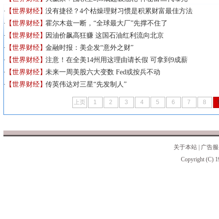
【世界财经】
没有捷径？4个枯燥理财习惯是积累财富最佳方法
【世界财经】
霍尔木兹一断，“全球最大厂”先撑不住了
【世界财经】
因油价飙高狂赚 这国石油红利流向北京
【世界财经】
金融时报：美企发“意外之财”
【世界财经】
注意！在全美14州用这理由请长假 可拿到9成薪
【世界财经】
未来一周美股六大变数 Fed或按兵不动
【世界财经】
传英伟达对三星“先发制人”
上页
1
2
3
4
5
6
7
8
关于本站
|
广告服
Copyright (C) 1