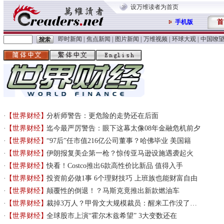
设万维读者为首页
首
手机版
即时新闻
|
焦点新闻
|
图片新闻
|
万维视频
|
环球大观
|
中国嘹
【世界财经】
分析师警告：更危险的走势还在后面
【世界财经】
迄今最严厉警告：眼下这幕太像08年金融危机前夕
【世界财经】
“97后”任市值216亿公司董事？哈佛毕业 美国籍
【世界财经】
伊朗报复美企第一枪？惊传亚马逊设施遇袭起火
【世界财经】
快看！Costco推出6款高性价比新品 值得入手
【世界财经】
投资前必做1事 6个理财技巧 上班族也能财富自由
【世界财经】
颠覆性的倒退！？马斯克竟推出新款燃油车
【世界财经】
裁掉3万人？甲骨文大规模裁员：醒来工作没了…
【世界财经】
全球股市上演“霍尔木兹希望” 3大变数还在