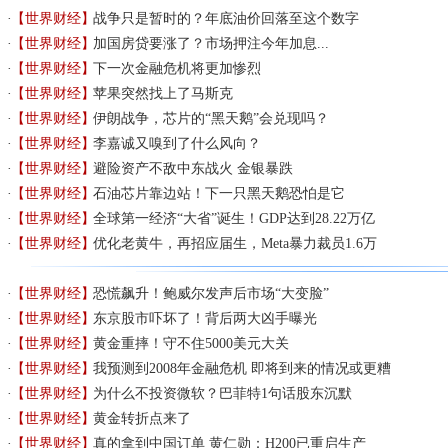
【世界财经】
战争只是暂时的？年底油价回落至这个数字
【世界财经】
加国房贷要涨了？市场押注今年加息...
【世界财经】
下一次金融危机将更加惨烈
【世界财经】
苹果突然找上了马斯克
【世界财经】
伊朗战争，芯片的“黑天鹅”会兑现吗？
【世界财经】
李嘉诚又嗅到了什么风向？
【世界财经】
避险资产不敌中东战火 金银暴跌
【世界财经】
石油芯片靠边站！下一只黑天鹅恐怕是它
【世界财经】
全球第一经济“大省”诞生！GDP达到28.22万亿
【世界财经】
优化老黄牛，再招应届生，Meta暴力裁员1.6万
【世界财经】
恐慌飙升！鲍威尔发声后市场“大变脸”
【世界财经】
东京股市吓坏了！背后两大凶手曝光
【世界财经】
黄金重摔！守不住5000美元大关
【世界财经】
我预测到2008年金融危机 即将到来的情况或更糟
【世界财经】
为什么不投资微软？巴菲特1句话股东沉默
【世界财经】
黄金转折点来了
【世界财经】
真的拿到中国订单 黄仁勋：H200已重启生产