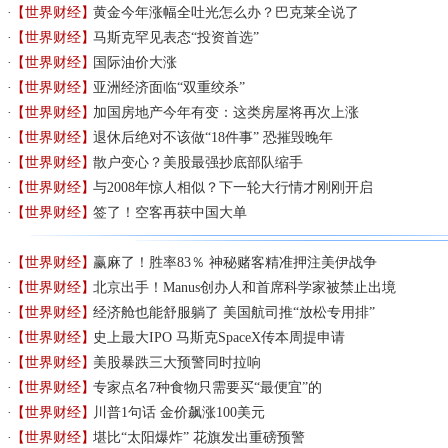
【世界财经】
黄金今年涨幅全吐光怎么办？巴克莱全说了
【世界财经】
马斯克罕见表态“投资首选”
【世界财经】
国际油价大涨
【世界财经】
亚洲经济面临“双重绞杀”
【世界财经】
加国房地产今年有变：这类房屋将再次上涨
【世界财经】
退休后绝对不该做“18件事” 恐摧毁晚年
【世界财经】
散户变心？美股最强抄底部队缩手
【世界财经】
与2008年惊人相似？下一轮大行情才刚刚开启
【世界财经】
签了！空客再获中国大单
【世界财经】
赢麻了！胜率83％ 神秘赌客精准押注美伊战争
【世界财经】
北京出手！Manus创办人和首席科学家被禁止出境
【世界财经】
经济舱也能舒服躺了 美国航司推“放松专用排”
【世界财经】
史上最大IPO 马斯克SpaceX传本周提申请
【世界财经】
美股暴跌三大预警同时拉响
【世界财经】
专家点名7种食物只需要买“最便宜”的
【世界财经】
川普1句话 金价飙涨100美元
【世界财经】
堪比“太阳爆炸” 花旗发出重磅预警