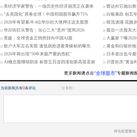
美经济学家警告：一场历史性经济崩溃正在袭来
辉达向它抛出救
“去美国化”席卷全球！中国邻国股市飙升75%
白银暴跌 创五
2026年有望暴冲 4位华尔街大佬押注这支股票
暗流汹涌 花旗
华尔街巨头警告：当心三大“意外”搅局2026
最后一次股东大
美媒：全球资金正悄然转向中国AI股
大赢家？曝202
散户大军左右美股 逢低就抢进最青睐标的曝光
黄金和白银价格
2026年将出现“50年来最严重的危机”
日本发出迄今最
AI概念股继续助攻 标普五百连四涨创新高迎圣诞
川普欢庆“黄金
“全球股市”
当前新闻共有
0
条评论
分享到：
评论前需要先