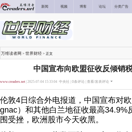
新闻
视频
博客
论坛
分类广告
万维读者网
世界财经
>
> 正文
中国宣布向欧盟征收反倾销税
www.creaders.net
| 2025-07-04 15:33:04 中央社 |
0
条评论 |
查看/发表评论
伦敦4日综合外电报道，中国宣布对欧
gnac）和其他白兰地征收最高34.9
围受挫，欧洲股市今天收黑。