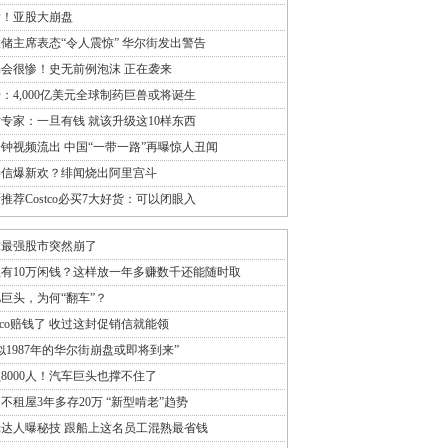
发！亚股大崩盘
储主席表态“令人震惊” 华尔街发出警告
会很惨！史无前例泡沫 正在袭来
：4,000亿美元全球制药巨兽或将诞生
专家：一旦有钱 就该升级这10样东西
分钟视频流出 中国“一带一路”再曝惊人丑闻
崇信爆新欢？绯闻烧出阿里宫斗
推荐Costco必买7大好货：可以闭眼入
球最强股市突然崩了
有10万闲钱？这样放一年多赚数千还能随时取
巨头，为何“翻车”？
stco赔钱了 收过这封促销信就能领
似1987年的华尔街崩盘或即将到来”
8000人！汽车巨头也撑不住了
不租屋3年多存20万 “新型啃老”趋势
达人曝秘技 跟船上这名员工混熟最省钱