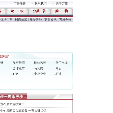
广告服务
联系我们
关于万维
客
论
坛
分类广告
购
物
体坛广角
|
时尚前沿
|
旅游天地
|
商业资讯
|
万维争鸣
理财
- 加密货币
- 比尔盖茨
- 货币市场
逊
- 全球股市
- 马化腾
- 马云
- TPP
- 中小企业
- 石油
国宣布最大规模救市
中他果断买入3620股 一夜大赚10亿