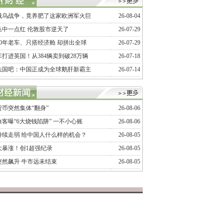
俄乌战争，竟养肥了这家欧洲军火巨
26-08-04
丛中一点红 伦敦股市逆天了
26-07-29
20年老车、只搭经济舱 却拼出全球
26-07-29
打进英国！从384辆卖到破28万辆
26-07-18
法国吧：中国正成为全球鹅肝新霸主
26-07-14
币突然集体“翻身”
26-08-06
客曝“6大烧钱陷阱” 一不小心账
26-08-06
持续走弱 给中国人什么样的机会？
26-08-05
大暴涨！创1超强纪录
26-08-05
突然飙升 牛市远未结束
26-08-05