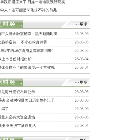
暴跌后遗症来了 日媒一语道破残酷现实
学人：这可能是AI泡沫不祥的前兆
街巨头抛金融震撼弹：黑天鹅随时降
26-08-06
大趋势逆转 一不小心粉身碎骨
26-08-05
1987年的华尔街崩盘或即将到来”
26-08-05
ceX上市首份财报出炉
26-08-04
退休金撑不了的警讯 第一个常被视
26-08-04
罕见海外投资布局公示
26-08-06
重磅 金融时报爆美日历史性外汇干
26-08-06
又泻了
26-08-06
爆量未必有大资金进场
26-08-06
飙涨 亚洲股市满血复活
26-08-04