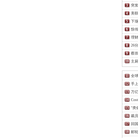
突
美联
下场
惊传
理财
26
蔡
主厨
全
手上
万亿
Co
“类
裁员
回国
邮轮