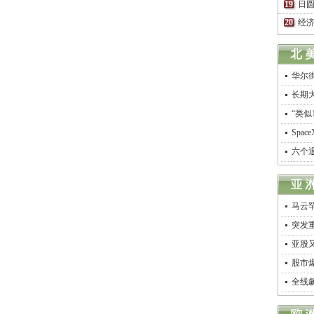
日圆
经济
华尔
长期
“类似
Spa
六个
马云
突发
亚股
股市
全线