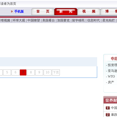
维读者为首页
首
页
新
闻
视
频
博
手机版
万维视频
|
环球大观
|
中国嘹望
|
美国看台
|
加国要览
|
留学移民
|
信息时代
|
星光灿烂
|
- 投资
- 亚马
5
6
7
8
9
10
下页
- WTO
- 房产
中
暴跌