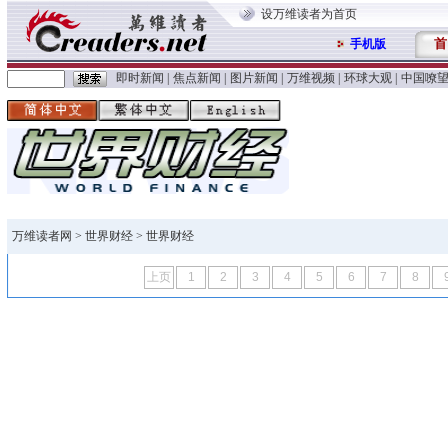
设万维读者为首页
首
手机版
即时新闻
|
焦点新闻
|
图片新闻
|
万维视频
|
环球大观
|
中国嘹
万维读者网
>
世界财经
> 世界财经
上页
1
2
3
4
5
6
7
8