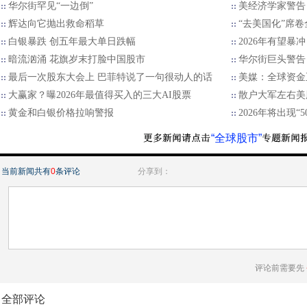
华尔街罕见“一边倒”
美经济学家警告
辉达向它抛出救命稻草
“去美国化”席
白银暴跌 创五年最大单日跌幅
2026年有望暴
暗流汹涌 花旗岁末打脸中国股市
华尔街巨头警告：
最后一次股东大会上 巴菲特说了一句很动人的话
美媒：全球资金
大赢家？曝2026年最值得买入的三大AI股票
散户大军左右美
黄金和白银价格拉响警报
2026年将出现“
“全球股市”
当前新闻共有
0
条评论
分享到：
评论前需要先
全部评论