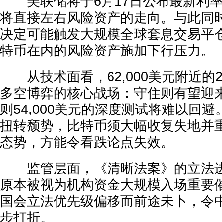
美联储将于6月17日公布最新利率
将直接左右风险资产的走向。与此同
决定可能触发大规模全球套息交易平
特币在内的风险资产施加下行压力。
从技术面看，62,000美元附近的2
多空博弈的核心战场：守住则有望迎
则54,000美元的深度测试将难以回
扭转颓势，比特币须大幅收复失地并
态势，方能令看跌论点失效。
监管层面，《清晰法案》的立法进
原本被视为机构资金大规模入场重要
国会立法优先级偏移而前途未卜，令
步打折。