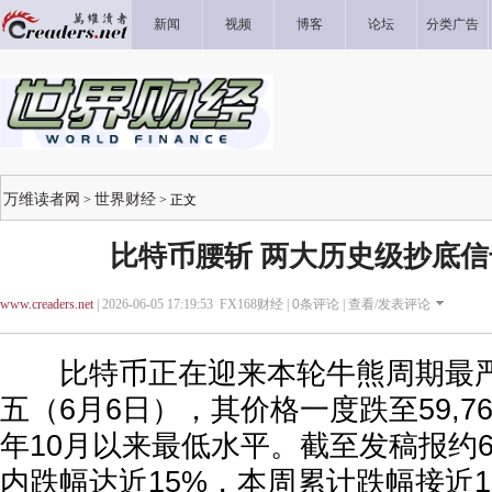
新闻
视频
博客
论坛
分类广告
万维读者网
世界财经
>
> 正文
比特币腰斩 两大历史级抄底
www.creaders.net
| 2026-06-05 17:19:53 FX168财经 |
0
条评论 |
查看/发表评论
比特币正在迎来本轮牛熊周期最严
五（6月6日），其价格一度跌至59,76
年10月以来最低水平。截至发稿报约60,
内跌幅达近15%，本周累计跌幅接近