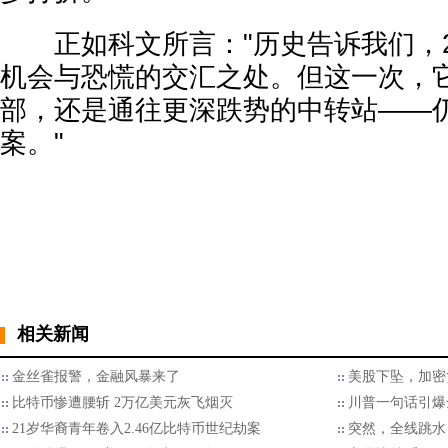
正如科文所言："历史告诉我们，2
机会与恐慌的交汇之处。但这一次，
部，还是通往更深跌势的中转站——
案。"
相关新闻
金丝雀报警，金融风暴来了
美股下坠，加密
比特币惨遭腰斩 2万亿美元灰飞烟灭
川普一句话引爆
21岁华裔青年卷入2.46亿比特币世纪劫案
突然，全线跳水