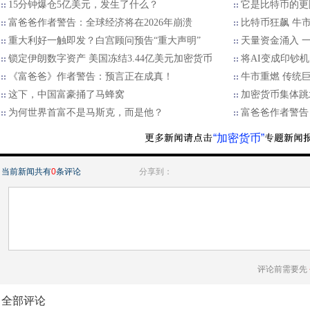
15分钟爆仓5亿美元，发生了什么？
它是比特币的更
富爸爸作者警告：全球经济将在2026年崩溃
比特币狂飙 牛
重大利好一触即发？白宫顾问预告“重大声明”
天量资金涌入 一
锁定伊朗数字资产 美国冻结3.44亿美元加密货币
将AI变成印钞
《富爸爸》作者警告：预言正在成真！
牛市重燃 传统
这下，中国富豪捅了马蜂窝
加密货币集体跳
为何世界首富不是马斯克，而是他？
富爸爸作者警告
“加密货币”
当前新闻共有
0
条评论
分享到：
评论前需要先
全部评论