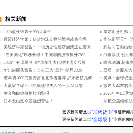
相关新闻
2025改变钱袋子的5大事件
华尔街分析师：2
顶级经济学家：信贷泡沫支撑的繁荣或将崩塌
华尔街罕见“一边
美经济学家警告：一场历史性经济崩溃正在袭来
辉达向它抛出救
“去美国化”席卷全球！中国邻国股市飙升75%
白银暴跌 创五
2026年有望暴冲 4位华尔街大佬押注这支股票
暗流汹涌 花旗
华尔街巨头警告：当心三大“意外”搅局2026
最后一次股东大
若年初1000刀投资富爸爸作者推荐 岁末收获几何
美媒：全球资金
大赢家？曝2026年最值得买入的三大AI股票
散户大军左右美
黄金和白银价格拉响警报
2026年将出现“
日本发出迄今最强烈警告！
AI概念股继续
“加密货币”
“全球股市”