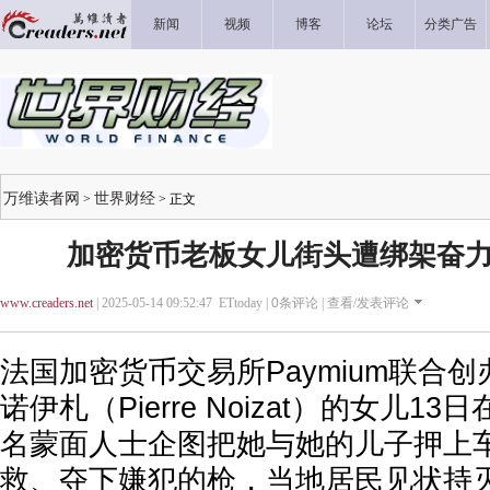
新闻
视频
博客
论坛
分类广告
万维读者网
世界财经
>
> 正文
加密货币老板女儿街头遭绑架奋力
www.creaders.net
| 2025-05-14 09:52:47 ETtoday |
0
条评论 |
查看/发表评论
法国加密货币交易所Paymium联合
诺伊札（Pierre Noizat）的女儿1
名蒙面人士企图把她与她的儿子押上
救、夺下嫌犯的枪，当地居民见状持