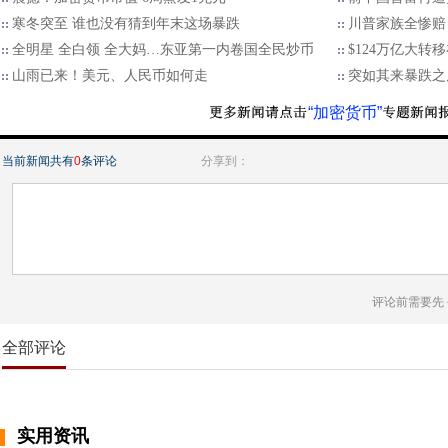
寒冬突至 谁也没有猜到年末这场暴跌
川普家族全惨赔
全明星 全白领 全大妈…东亚第一内卷国全民炒币
$124万亿大转
山雨已来！美元、人民币如何走
突如其来暴跌之
“加密货币”
当前新闻共有
0
条评论
分享到：
评论前需要先
全部评论
实用资讯