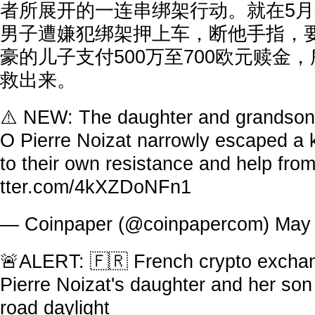
者所展开的一连串绑架行动。就在5月
男子遭嫌犯绑架押上车，断他手指，
豪的儿子支付500万至700欧元赎金
救出来。
⚠️ NEW: The daughter and grandson
O Pierre Noizat narrowly escaped a 
to their own resistance and help fro
tter.com/4kXZDoNFn1
— Coinpaper (@coinpapercom)
May 
🚨ALERT: 🇫🇷 French crypto exch
Pierre Noizat's daughter and her son
road daylight