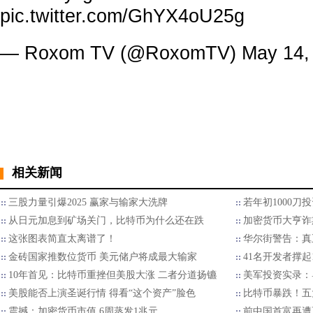
pic.twitter.com/GhYX4oU25g
— Roxom TV (@RoxomTV)
May 14,
相关新闻
三股力量引爆2025 赢家与输家大洗牌
若年初1000刀
从日元加息到矿场关门，比特币为什么还在跌
加密货币大亨诈
这张图表简直太离谱了！
华尔街警告：真
金砖国家推数位货币 美元储户将成最大输家
41名开发者撑起
10年首见：比特币重挫但美股大涨 二者分道扬镳
美军投资实录：
美股能否上演圣诞行情 得看“这个资产”脸色
比特币暴跌！五
震撼：加密货币市值 6周蒸发1兆元
前中国首富再遭