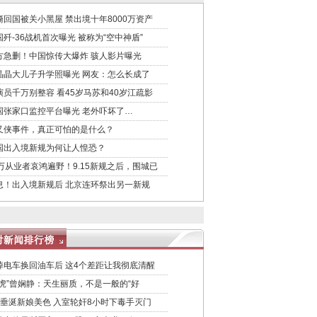
裔回国被关小黑屋 禁出境十年8000万资产
国歼-36战机首次曝光 被称为“空中神盾”
方急删！中国惊传大爆炸 骇人影片曝光
晶晶大儿子升学照曝光 网友：怎么长成了
演员千万别整容 看45岁马苏和40岁江疏影
国张家口监控平台曝光 老外吓坏了…
又侠事件，真正可怕的是什么？
国出入境新规为何让人惶恐？
0万从业者哀鸿遍野！9.15新规之后，围城已
息！出入境新规后 北京连环祭出另一新规
掉电车换回油车后 这4个差距让我彻底清醒
女虎”曾娴静：天生丽质，不是一般的“好
匪垂涎新娘美色 入室轮奸8小时下毒手灭门