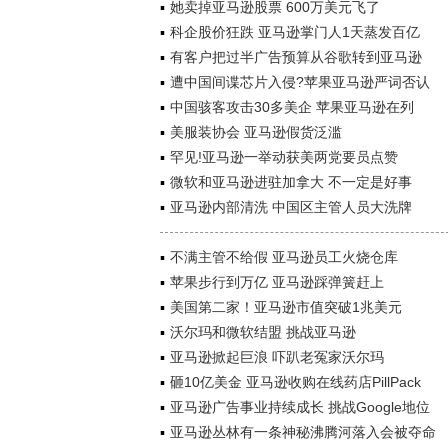
她卖掉亚马逊股票 600万美元飞了
科企股价狂跌 亚马逊掌门人1天蒸发百亿
有客户把过半广告预算从谷歌转到亚马逊
遭中国间谍芯片入侵?苹果亚马逊严词否认
中国骇客攻击30多美企 苹果亚马逊在列
美服装协会 亚马逊假货泛滥
罕见!亚马逊一举动获美两党要员点赞
微软和亚马逊进驻加拿大 不一定是好事
亚马逊内部清洗 中国区主管人员大洗牌
不满主管不给假 亚马逊员工火烧仓库
苹果步行到万亿 亚马逊踩弹簧赶上
美国第二家！亚马逊市值突破1兆美元
沃尔玛和微软结盟 挑战亚马逊
亚马逊掀起巨浪 吓趴老冤家沃尔玛
砸10亿美金 亚马逊收购在线药店PillPack
亚马逊广告事业持续成长 挑战Google地位
亚马逊丛林有一条神秘沸腾河落入会被夺命