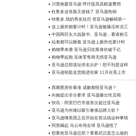
川普炮轰亚马逊 呼吁提高其邮递费用
杜鲁多这张脸又值钱了 亚马逊热销
特鲁多,我的男友挂历 登亚马逊畅销第一
连上厕所都要计时！亚马逊被爆压榨员工
中国两巨头大战脸书、亚马逊，看谁称王
站着都可以睡着 亚马逊上厕所也要计时
购物季来袭 亚马逊贝佐斯身价破千亿
购物季起跑 实体零售商无惧亚马逊
亚马逊总部选址排名出炉！想不到是这样
亚马逊钥匙送货能进你家 11月在美上市
西雅图房价暴涨 成败都怪亚马逊？
向她提出非分要求 亚马逊爆出性丑闻
快讯：阿里巴巴市值首次超过亚马逊
亚马逊为何难以吸引奢侈品牌入驻？
亚马逊继美国之后开始在英法搞这种事情
阿里崛起 马云布局全球 亚马逊慌了
想要抢亚马逊总部？看看武汉是怎么做的