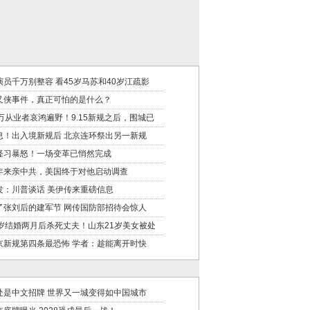
演员千万别整容 看45岁马苏和40岁江疏影
又侠事件，真正可怕的是什么？
0万从业者哀鸿遍野！9.15新规之后，围城已
息！出入境新规后 北京连环祭出另一新规
怪习暴怒！一场变革已悄然完成
年来亲中共，美国终于对他启动调查
发：川普谈话 美伊传来重磅信息
了张刘后的建军节 网传国防部招待会惊人
9岁结婚两月后杀死丈夫！山东21岁美女被处
京新规第四条最恐怖 学者：趁能离开时快
处是中文招牌 世界又一城变得如中国城市