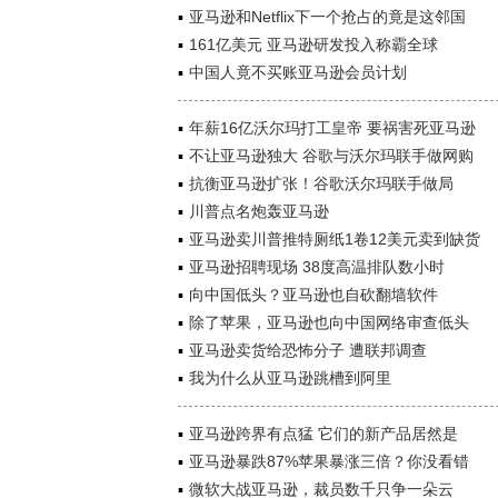
亚马逊和Netflix下一个抢占的竟是这邻国
161亿美元 亚马逊研发投入称霸全球
中国人竟不买账亚马逊会员计划
年薪16亿沃尔玛打工皇帝 要祸害死亚马逊
不让亚马逊独大 谷歌与沃尔玛联手做网购
抗衡亚马逊扩张！谷歌沃尔玛联手做局
川普点名炮轰亚马逊
亚马逊卖川普推特厕纸1卷12美元卖到缺货
亚马逊招聘现场 38度高温排队数小时
向中国低头？亚马逊也自砍翻墙软件
除了苹果，亚马逊也向中国网络审查低头
亚马逊卖货给恐怖分子 遭联邦调查
我为什么从亚马逊跳槽到阿里
亚马逊跨界有点猛 它们的新产品居然是
亚马逊暴跌87%苹果暴涨三倍？你没看错
微软大战亚马逊，裁员数千只争一朵云