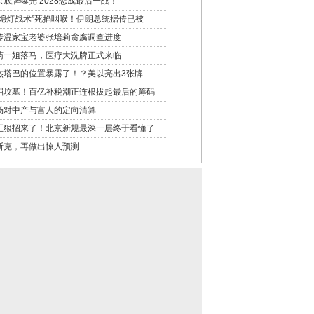
京底牌曝光 2028恐成最后一战！
“熄灯战术”死掐咽喉！伊朗总统据传已被
传温家宝老婆张培莉贪腐调查进度
药一姐落马，医疗大洗牌正式来临
杰塔巴的位置暴露了！？美以亮出3张牌
掘坟墓！百亿补税潮正连根拔起最后的筹码
场对中产与富人的定向清算
正狠招来了！北京新规最深一层终于看懂了
斯克，再做出惊人预测