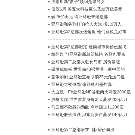
贝索斯新"影子"顾问是华裔女
仅仅6周 美五大科技巨头蒸发万亿美元
砸25亿美元 请亚马逊来建总部
亚马逊和谷歌打响抢人大战 招3.9万人
亚马逊第2总部没选这里 他们竟说是好事
亚马逊第2总部敲定 这俩城市房价已起飞
纽约炸了!亚马逊新总部惊艳 谷歌也要来
亚马逊第二总部入驻长岛市 房价暴涨
研发成短板 世界前40强竟没一家中国的
竞争加剧 亚马逊宣布取消25元免运门槛
亚马逊大楼倒塌“像到处都是炸弹”
大血洗：Fb亚马逊NF谷歌两天蒸发2000亿
股价大跌 世界首富身价两天蒸发200亿刀
马云都不敢惹的劲敌 今年赚走11200亿
亚马逊股价深跌 贝索斯资产蒸发140亿刀
亚马逊第二总部潜在目标房价飙涨