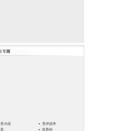
中美冷战
美伊战争
川普
世界杯