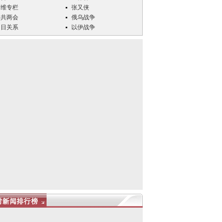
万维专栏
张又侠
中共两会
俄乌战争
中日关系
以伊战争