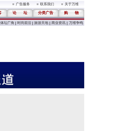
广告服务
联系我们
关于万维
客
论
坛
分类广告
购
物
体坛广角
时尚前沿
旅游天地
商业资讯
万维争鸣
|
|
|
|