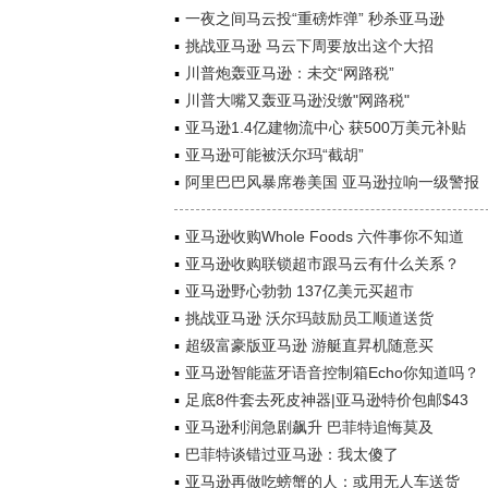
一夜之间马云投“重磅炸弹” 秒杀亚马逊
挑战亚马逊 马云下周要放出这个大招
川普炮轰亚马逊：未交“网路税”
川普大嘴又轰亚马逊没缴"网路税"
亚马逊1.4亿建物流中心 获500万美元补贴
亚马逊可能被沃尔玛“截胡”
阿里巴巴风暴席卷美国 亚马逊拉响一级警报
亚马逊收购Whole Foods 六件事你不知道
亚马逊收购联锁超市跟马云有什么关系？
亚马逊野心勃勃 137亿美元买超市
挑战亚马逊 沃尔玛鼓励员工顺道送货
超级富豪版亚马逊 游艇直昇机随意买
亚马逊智能蓝牙语音控制箱Echo你知道吗？
足底8件套去死皮神器|亚马逊特价包邮$43
亚马逊利润急剧飙升 巴菲特追悔莫及
巴菲特谈错过亚马逊：我太傻了
亚马逊再做吃螃蟹的人：或用无人车送货