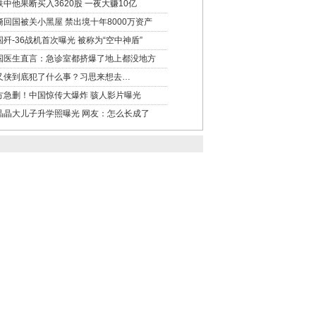
跌中他果断买入3620股 一夜大赚10亿
裔回国被关小黑屋 禁出境十年8000万资产
国歼-36战机首次曝光 被称为“空中神盾”
国医生直言：急诊室都挤爆了地上都没地方
又侠到底犯了什么事？习思来想去…
方急删！中国惊传大爆炸 骇人影片曝光
晶晶大儿子升学照曝光 网友：怎么长成了