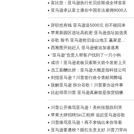
富比世：亚马逊执行长贝佐斯成全球首富
亚马逊承认富士康在中国非法雇佣8000人
辞职也有钱 亚马逊送5000元 但不能回来
苹果新园区选址高机密 亚马逊选址如选美
谷歌 脸书 亚马逊抢旧金山地王 赢家是…
西雅图开始赶人 亚马逊被迫加速逃离
“亚马逊”负责人帮客户找到了一只小狗
成功！亚马逊老板贝索斯火箭今发射上天
员工薪酬比拼：亚马逊大概是假科技公司
剑指亚马逊？川普签行政令查邮局弊端
肢解亚马逊 拆分谷歌！川普要办这件事
比起得罪川普 亚马逊真麻烦是假货猖獗
川普公开痛骂亚马逊！美科技股跌到哭
苹果大肆招聘Siri工程师 追赶亚马逊谷歌
川普痛骂亚马逊！再不拿钱出来你等着
亚马逊要遭殃？眼红生意太好 川普刀宰向