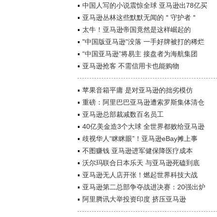
中国人写的小说震惊全球 亚马逊出78亿买
亚马逊丛林这些默默无闻的＂守护者＂
太牛！亚马逊帝国竟然是这样崛起的
"中国版亚马逊"没落 一手好牌被打的稀烂
“中国亚马逊”将易主 接盘者为海航集团
亚马逊抢客 不需信用卡也能购物
苹果音箱平庸 是对亚马逊的拙劣模仿
重磅：阿里巴巴亚马逊遭索罗斯集体清仓
亚马逊总部裁减数百名员工
40亿美金造3个大球 全世界都败给亚马逊
歧视华人“眯眯眼”！亚马逊eBay摊上事
不图赚钱 亚马逊进军健保降医疗成本
沃尔玛联合日本乐天 与亚马逊死磕到底
亚马逊无人店开张！燃起世界科技大战
亚马逊第二总部争夺战进决赛：20强出炉
阿里腾讯大举投资印度 挤压亚马逊