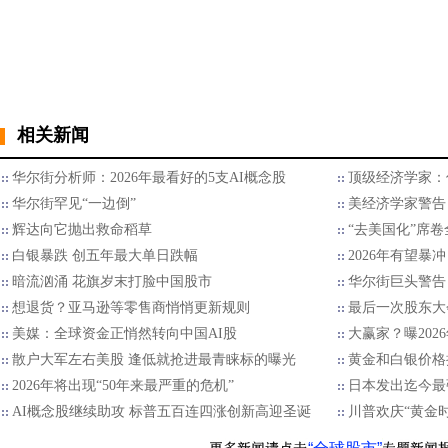
相关新闻
华尔街分析师：2026年最看好的5支AI概念股
顶级经济学家：
华尔街罕见“一边倒”
美经济学家警告
辉达向它抛出救命稻草
“去美国化”席
白银暴跌 创五年最大单日跌幅
2026年有望暴
暗流汹涌 花旗岁末打脸中国股市
华尔街巨头警告：
想退货？亚马逊等零售商悄悄更新规则
最后一次股东大
美媒：全球资金正悄然转向中国AI股
大赢家？曝202
散户大军左右美股 逢低就抢进最青睐标的曝光
黄金和白银价格
2026年将出现“50年来最严重的危机”
日本发出迄今最
AI概念股继续助攻 标普五百连四涨创新高迎圣诞
川普欢庆“黄金