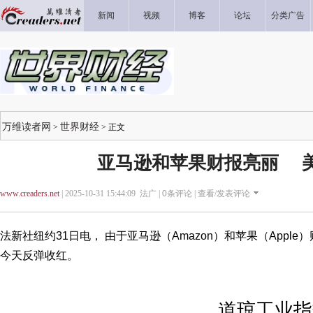
新闻
视频
博客
论坛
分类广告
万维读者网
世界财经
>
> 正文
亚马逊和苹果财报亮丽 
www.creaders.net
| 2025-10-31 15:44:09 法广 |
0
条评论 |
查看/发表评论
法新社纽约31日电， 由于亚马逊（Amazon）和苹果（Appl
今天反弹收红。
道琼工业指数