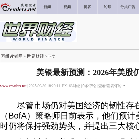
新闻
视频
博客
论坛
分类广告
万维读者网
世界财经
>
> 正文
美银最新预测：2026年美股
www.creaders.net
| 2025-09-30 18:20:11 FX168财经 |
0
条评论 |
查看/发表评论
尽管市场仍对美国经济的韧性存在
（BofA）策略师日前表示，他们预计美
时仍将保持强劲势头，并提出三大核