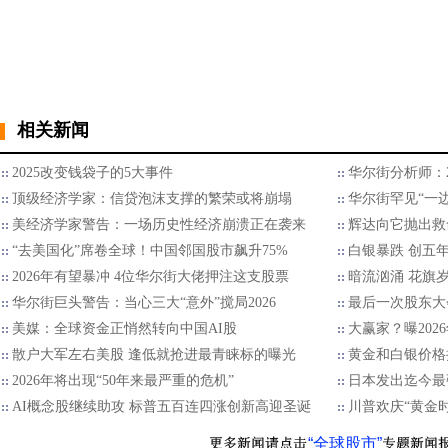
相关新闻
2025改变钱袋子的5大事件
华尔街分析师：2
顶级经济学家：信贷泡沫支撑的繁荣或将崩塌
华尔街罕见“一边
美经济学家警告：一场历史性经济崩溃正在袭来
辉达向它抛出救
“去美国化”席卷全球！中国邻国股市飙升75%
白银暴跌 创五
2026年有望暴冲 4位华尔街大佬押注这支股票
暗流汹涌 花旗
华尔街巨头警告：当心三大“意外”搅局2026
最后一次股东大
美媒：全球资金正悄然转向中国AI股
大赢家？曝202
散户大军左右美股 逢低就抢进最青睐标的曝光
黄金和白银价格
2026年将出现“50年来最严重的危机”
日本发出迄今最
AI概念股继续助攻 标普五百连四涨创新高迎圣诞
川普欢庆“黄金
“全球股市”