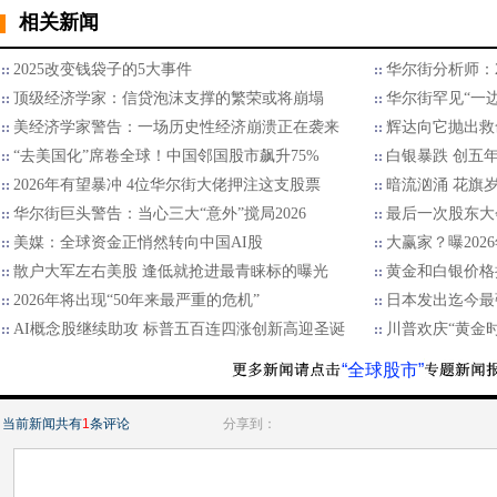
相关新闻
2025改变钱袋子的5大事件
华尔街分析师：2
顶级经济学家：信贷泡沫支撑的繁荣或将崩塌
华尔街罕见“一边
美经济学家警告：一场历史性经济崩溃正在袭来
辉达向它抛出救
“去美国化”席卷全球！中国邻国股市飙升75%
白银暴跌 创五
2026年有望暴冲 4位华尔街大佬押注这支股票
暗流汹涌 花旗
华尔街巨头警告：当心三大“意外”搅局2026
最后一次股东大
美媒：全球资金正悄然转向中国AI股
大赢家？曝202
散户大军左右美股 逢低就抢进最青睐标的曝光
黄金和白银价格
2026年将出现“50年来最严重的危机”
日本发出迄今最
AI概念股继续助攻 标普五百连四涨创新高迎圣诞
川普欢庆“黄金
“全球股市”
当前新闻共有
1
条评论
分享到：